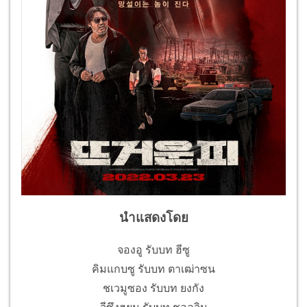
นำแสดงโดย
จองอู รับบท ฮีซู
คิมแกบซู รับบท ตาเฒ่าซน
ชเวมูซอง รับบท ยงกัง