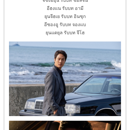
จีซึงฮยุน รับบท ชอลจิน
อีฮงแน รับบท อามี
ยุนจีฮเย รับบท อินซุก
อีซองอู รับบท จองแบ
ยุนแดยุล รับบท จีโฮ