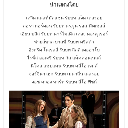
นำแสดงโดย
เดวิด แดสท์มัลแชน รับบท แจ็ค เดลรอย
ลอรา กอร์ดอน รับบท ดร.จูน รอส-มิตเชลล์
เอียน บลิส รับบท คาร์ไมเคิล เดอะ คอนจูเรอร์
ฟายส์ซาล บาสซี รับบท คริสตัว
อิงกริด โตเรลลี รับบท ลิลลี เดออาโบ
ไรฟ์ส ออเตริ รับบท กัส แม็คคอนเนลล์
นิโคล แชปแมน รับบท คลีโอ เจมส์
จอร์จินา เฮก รับบท เมดาลีน เดลรอย
จอช ควอง ทาร์ท รับบท ลีโอ ฟิชก์