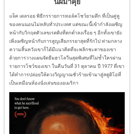
นี้ผีมาคุย
แจ็ค เดลรอย พิธีกรรายการทอล์คโชว์ยามดึก ที่เป็นคู่หู
ของคนนอนไม่หลับทั่วประเทศ แต่ขณะนี้เข้ากำลังเผชิญ
หน้ากับวิกฤตตัวเลขเรตติงที่ตกต่ำลงเรื่อย ๆ อีกทั้งเขายัง
เพิ่งเผชิญหน้ากับการสูญเสียภรรยาสุดที่รักไป ท่ามกลาง
ความสิ้นหวังเขาก็ได้มีแนวคิดที่จะพลิกชะตาของเขา
ด้วยการวางแผนจัดธีมฮาโลวีนสุดพิเศษที่ไม่ซ้ำใครผ่าน
รายการโชว์ของเขา ในคืนวันที่ 31 ตุลาคม ปี 1977 ที่เขา
ได้ทำการปล่อยให้ดวงวิญญาณชั่วร้ายเข้ามาสู่สตูดิโอที่
เป็นเหมือนห้องนั่งเล่นของอเมริกา