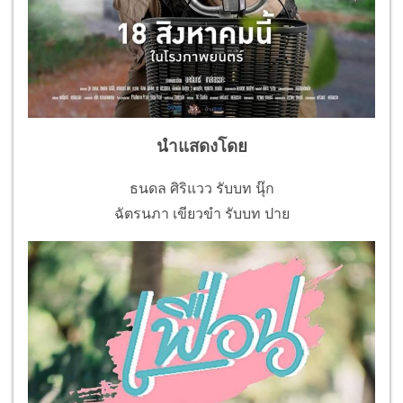
นำแสดงโดย
ธนดล ศิริแวว รับบท นุ๊ก
ฉัตรนภา เขียวขำ รับบท ปาย