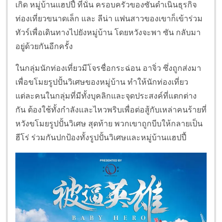
เกิด หมู่บ้านแฮปปี้ ที่นั่น ครอบครัวของซันดำเนินธุรกิจ
ท่องเที่ยวขนาดเล็ก และ ลีน่า แฟนสาวของเขาก็เข้าร่วม
ทัวร์เพื่อเดินทางไปยังหมู่บ้าน โดยหวังจะพา ซัน กลับมา
อยู่ด้วยกันอีกครั้ง
ในกลุ่มนักท่องเที่ยวมีโจรชื่อกระฉ่อน อาจิ่ว ซึ่งถูกส่งมา
เพื่อขโมยรูปปั้นวิเศษของหมู่บ้าน ทำให้นักท่องเที่ยว
แต่ละคนในกลุ่มที่มีทั้งบุคลิกและจุดประสงค์ที่แตกต่าง
กัน ต้องใช้ทั้งกำลังและไหวพริบเพื่อต่อสู้กับเหล่าคนร้ายที่
หวังขโมยรูปปั้นวิเศษ สุดท้าย พวกเขาถูกบีบให้กลายเป็น
ฮีโร่ ร่วมกันปกป้องทั้งรูปปั้นวิเศษและหมู่บ้านแฮปปี้