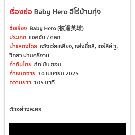
เรื่องย่อ
Baby Hero ฮีโร่บ้านทุ่ง
ชื่อเรื่อง
Baby Hero (被逼英雄)
ประเภท
แอคชัน / ตลก
นำแสดงโดย
หวังเว่ยเหลียง, หล่งซื่อลี, เฮย์ลีย์ วู,
วิทยา ปานศรีงาม
กำกับโดย
ก๊ก มัน ฮอน
กำหนดฉาย
10 เมษายน 2025
ความยาว
105 นาที
ตัวอย่างละคร