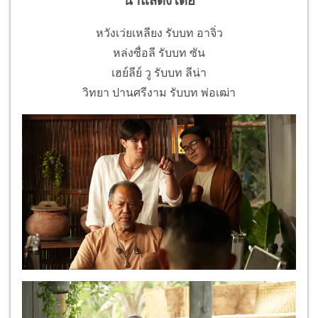
นำแสดงโดย
หวังเว่ยเหลียง รับบท อาจิ่ว
หล่งซื่อลี รับบท ซัน
เฮย์ลีย์ วู รับบท ลีน่า
วิทยา ปานศรีงาม รับบท พ่อเฒ่า