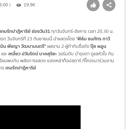
3:00 )
19.9K
อ เกมรักปาฏิหาริย์ ช่องวัน31
ทุกวันจันทร์-อังคาร เวลา 20.30 น.
ฟิล์ม
ธนภัทร กาวิ
แรก วันจันทร์ที่ 23 กันยายนนี้ นำแสดงโดย "
มิน
พีชญา วัฒนามนตรี"
ปุ๊ย
ผอูน
ผลงาน 2 ผู้กำกับชื่อดัง
ิ
เหมี่ยว
ปวันรัตน์ นาคสุริยะ
และ
วอร์มตับ บำรุงตา ดูแลหัวใจ กัน
 เตรียมพบกับ พลังการแสดง ของเหล่าท็อปสตาร์ ที่โคจรมาร่วมงาน
เกมรักปาฏิหาริย์
ะคร