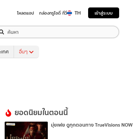
TH
เข้าสู่ระบบ
โหลดแอป
กล่องทรูไอดี ทีวี
ระเทศ
อื่นๆ
ยอดนิยมในตอนนี้
มุ่ยเฟย ดูทุกตอนทาง TrueVisions NOW