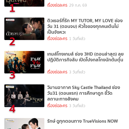
1
เรื่องย่อละคร
29 ก.ค. 69
ติวเธอร์ที่รัก MY TUTOR, MY LOVE ช่อง
วัน 31 (ตอนจบ) หัวใจของทุกคนเต้นไม่
เป็นจังหวะ
2
เรื่องย่อละคร
1 วันที่แล้ว
เกมส์โกงเกมส์ ช่อง 3HD (ตอนล่าสุด) ลุย
ปฏิบัติภารกิจลับ เปิดโปงกลโกงนักต้มตุ๋น
3
เรื่องย่อละคร
3 วันที่แล้ว
วิมานอากาศ Sky Castle Thailand ช่อง
วัน31 (ตอนแรก) การศึกษาถูก ชี้วัด
สถานะทางสังคม
4
เรื่องย่อละคร
3 วันที่แล้ว
รักษ์ ดูทุกตอนทาง TrueVisions NOW