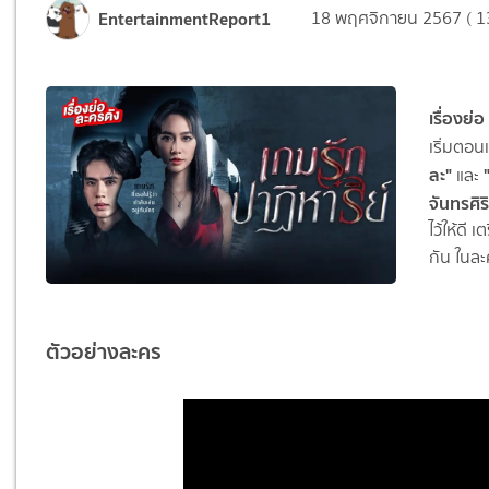
EntertainmentReport1
18 พฤศจิกายน 2567 ( 1
เรื่องย่
เริ่มตอน
ละ"
"
และ
จันทรศิร
ไว้ให้ดี
กัน ในล
ตัวอย่างละคร