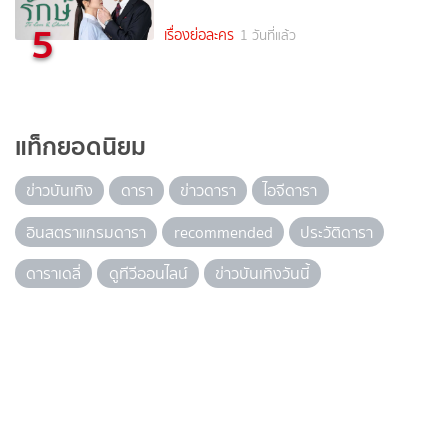
5
เรื่องย่อละคร
1 วันที่แล้ว
แท็กยอดนิยม
ข่าวบันเทิง
ดารา
ข่าวดารา
ไอจีดารา
อินสตราแกรมดารา
recommended
ประวัติดารา
ดาราเดลี่
ดูทีวีออนไลน์
ข่าวบันเทิงวันนี้