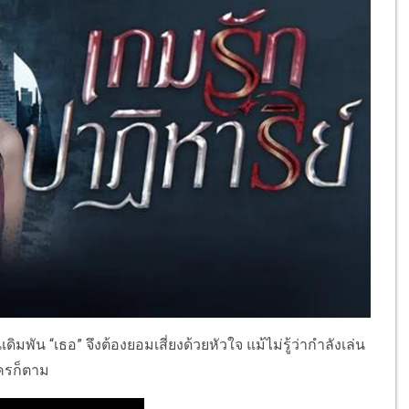
ิมพัน “เธอ” จึงต้องยอมเสี่ยงด้วยหัวใจ แม้ไม่รู้ว่ากำลังเล่น
ใครก็ตาม