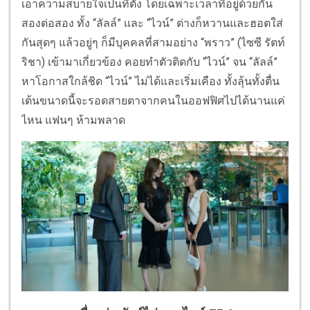
เอาความสบายใจเป็นที่ตั้ง โดยเฉพาะเวลาที่อยู่ด้วยกัน
สองต่อสอง ทั้ง “ลัลล์” และ “ไวน์” ต่างก็หวานและฮอตใส่
กันสุดๆ แล้วอยู่ๆ ก็มีบุคคลที่สามอย่าง “พราว” (ไซซี รัตท์
ริชา) เข้ามาเกี่ยวข้อง คอยทำตัวติดกับ “ไวน์” จน “ลัลล์”
หาโอกาสใกล้ชิด “ไวน์” ไม่ได้และเริ่มเคือง ทั้งลุ้นทั้งตื่น
เต้นขนาดนี้จะรอดสายตาจากคนในออฟฟิศไปได้นานแค่
ไหน แฟนๆ ห้ามพลาด