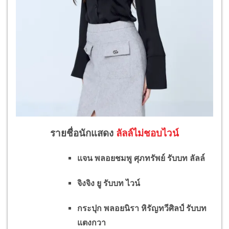
รายชื่อนักแสดง
ลัลล์ไม่ชอบไวน์
แจน พลอยชมพู ศุภทรัพย์ รับบท ลัลล์
จิงจิง ยู รับบท ไวน์
กระปุก พลอยนิรา หิรัญทวีศิลป์ รับบท
แตงกวา