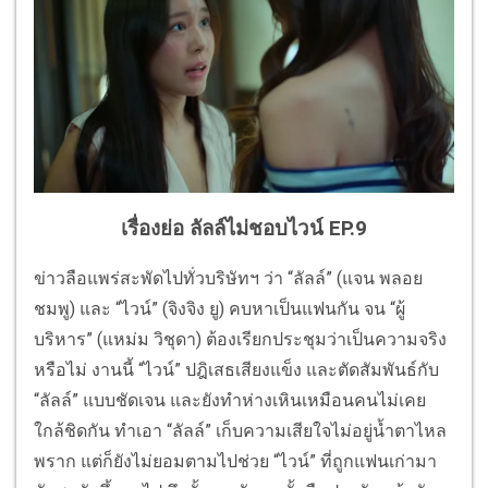
เรื่องย่อ ลัลล์ไม่ชอบไวน์ EP.9
ข่าวลือแพร่สะพัดไปทั่วบริษัทฯ ว่า “ลัลล์” (แจน พลอย
ชมพู) และ “ไวน์” (จิงจิง ยู) คบหาเป็นแฟนกัน จน “ผู้
บริหาร” (แหม่ม วิชุดา) ต้องเรียกประชุมว่าเป็นความจริง
หรือไม่ งานนี้ “ไวน์” ปฎิเสธเสียงแข็ง และตัดสัมพันธ์กับ
“ลัลล์” แบบชัดเจน และยังทำห่างเหินเหมือนคนไม่เคย
ใกล้ชิดกัน ทำเอา “ลัลล์” เก็บความเสียใจไม่อยู่น้ำตาไหล
พราก แต่ก็ยังไม่ยอมตามไปช่วย “ไวน์” ที่ถูกแฟนเก่ามา