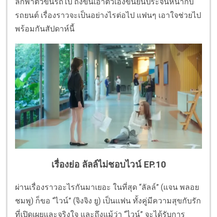
ลักพาตัวขึ้นรถไป ถึงขั้นเอาตัวเองขั้นยืนประจันหน้ากับ
รถยนต์ เรื่องราวจะเป็นอย่างไรต่อไป แฟนๆ เอาใจช่วยไป
พร้อมกันสัปดาห์นี้
เรื่องย่อ ลัลล์ไม่ชอบไวน์ EP.10
ผ่านเรื่องราวอะไรกันมาเยอะ ในที่สุด “ลัลล์” (แจน พลอย
ชมพู) ก็ขอ “ไวน์” (จิงจิง ยู) เป็นแฟน ทั้งคู่มีความสุขกับรัก
ที่เปิดเผยและจริงใจ และถึงแม้ว่า “ไวน์” จะได้รับการ