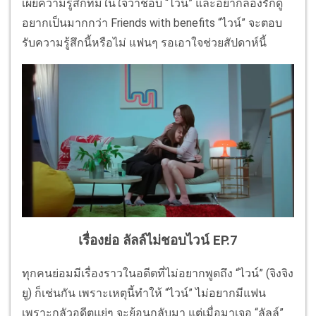
เผยความรู้สึกที่มีในใจว่าชอบ “ไวน์” และอยากลองรักดู
อยากเป็นมากกว่า Friends with benefits “ไวน์” จะตอบ
รับความรู้สึกนี้หรือไม่ แฟนๆ รอเอาใจช่วยสัปดาห์นี้
เรื่องย่อ ลัลล์ไม่ชอบไวน์ EP.7
ทุกคนย่อมมีเรื่องราวในอดีตที่ไม่อยากพูดถึง “ไวน์” (จิงจิง
ยู) ก็เช่นกัน เพราะเหตุนี้ทำให้ “ไวน์” ไม่อยากมีแฟน
เพราะกลัวอดีตแย่ๆ จะย้อนกลับมา แต่เมื่อมาเจอ “ลัลล์”