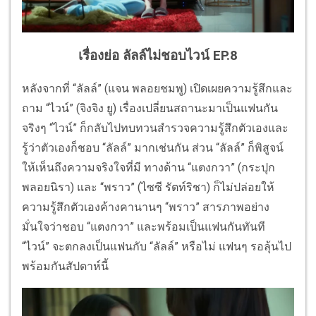
เรื่องย่อ ลัลล์ไม่ชอบไวน์ EP.8
หลังจากที่ “ลัลล์” (แจน พลอยชมพู) เปิดเผยความรู้สึกและ
ถาม “ไวน์” (จิงจิง ยู) เรื่องเปลี่ยนสถานะมาเป็นแฟนกัน
จริงๆ “ไวน์” ก็กลับไปทบทวนสำรวจความรู้สึกตัวเองและ
รู้ว่าตัวเองก็ชอบ “ลัลล์” มากเช่นกัน ส่วน “ลัลล์” ก็พิสูจน์
ให้เห็นถึงความจริงใจที่มี ทางด้าน “แตงกวา” (กระปุก
พลอยนิรา) และ “พราว” (ไซซี รัตท์ริชา) ก็ไม่ปล่อยให้
ความรู้สึกตัวเองค้างคานานๆ “พราว” สารภาพอย่าง
มั่นใจว่าชอบ “แตงกวา” และพร้อมเป็นแฟนกันทันที
“ไวน์” จะตกลงเป็นแฟนกับ “ลัลล์” หรือไม่ แฟนๆ รอลุ้นไป
พร้อมกันสัปดาห์นี้