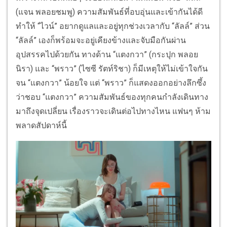
(แจน พลอยชมพู) ความสัมพันธ์ที่อบอุ่นและเข้ากันได้ดี
ทำให้ “ไวน์” อยากดูแลและอยู่ทุกช่วงเวลากับ “ลัลล์” ส่วน
“ลัลล์” เองก็พร้อมจะอยู่เคียงข้างและจับมือกันผ่าน
อุปสรรคไปด้วยกัน ทางด้าน “แตงกวา” (กระปุก พลอย
นิรา) และ “พราว” (ไซซี รัตท์ริชา) ก็มีเหตุให้ไม่เข้าใจกัน
จน “แตงกวา” น้อยใจ แต่ “พราว” ก็แสดงออกอย่างลึกซึ้ง
ว่าชอบ “แตงกวา” ความสัมพันธ์ของทุกคนกำลังเดินทาง
มาถึงจุดเปลี่ยน เรื่องราวจะเดินต่อไปทางไหน แฟนๆ ห้าม
พลาดสัปดาห์นี้