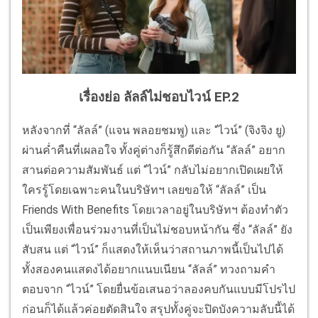
เรื่องย่อ ลัลล์ไม่ชอบไวน์ EP.2
หลังจากที่ “ลัลล์” (แจน พลอยชมพู) และ “ไวน์” (จิงจิง ยู)
ผ่านค่ำคืนที่เผลอใจ ทั้งคู่ต่างก็รู้สึกดีต่อกัน “ลัลล์” อยาก
สานต่อความสัมพันธ์ แต่ “ไวน์” กลับไม่อยากเปิดเผยให้
ใครรู้โดยเฉพาะคนในบริษัทฯ เลยขอให้ “ลัลล์” เป็น
Friends With Benefits โดยเวลาอยู่ในบริษัทฯ ต้องทำตัว
เป็นเพียงเพื่อนร่วมงานที่เป็นไม่ชอบหน้ากัน ซึ่ง “ลัลล์” ยัง
สับสน แต่ “ไวน์” ก็แสดงให้เห็นว่าสถานภาพนี้เป็นไปได้
ทั้งสองคนแสดงได้อยากแนบเนียน “ลัลล์” ทวงถามคำ
ตอบจาก “ไวน์” โดยยื่นข้อเสนอว่าลองคบกันแบบมีโปรไป
ก่อนก็ได้แล้วค่อยตัดสินใจ สรุปทั้งคู่จะปิดบังความลับนี้ได้