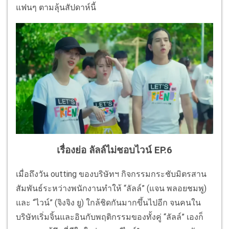
แฟนๆ ตามลุ้นสัปดาห์นี้
เรื่องย่อ ลัลล์ไม่ชอบไวน์ EP.6
เมื่อถึงวัน outting ของบริษัทฯ กิจกรรมกระชับมิตรสาน
สัมพันธ์ระหว่างพนักงานทำให้ “ลัลล์” (แจน พลอยชมพู)
และ “ไวน์” (จิงจิง ยู) ใกล้ชิดกันมากขึ้นไปอีก จนคนใน
บริษัทเริ่มจิ้นและอินกับพฤติกรรมของทั้งคู่ “ลัลล์” เองก็