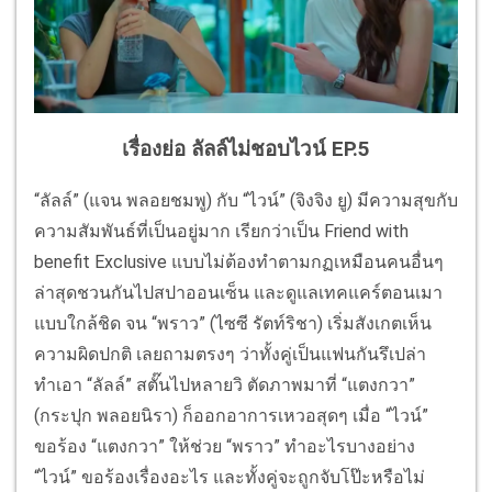
เรื่องย่อ ลัลล์ไม่ชอบไวน์ EP.5
“ลัลล์” (แจน พลอยชมพู) กับ “ไวน์” (จิงจิง ยู) มีความสุขกับ
ความสัมพันธ์ที่เป็นอยู่มาก เรียกว่าเป็น Friend with
benefit Exclusive แบบไม่ต้องทำตามกฏเหมือนคนอื่นๆ
ล่าสุดชวนกันไปสปาออนเซ็น และดูแลเทคแคร์ตอนเมา
แบบใกล้ชิด จน “พราว” (ไซซี รัตท์ริชา) เริ่มสังเกตเห็น
ความผิดปกติ เลยถามตรงๆ ว่าทั้งคู่เป็นแฟนกันรึเปล่า
ทำเอา “ลัลล์” สตั๊นไปหลายวิ ตัดภาพมาที่ “แตงกวา”
(กระปุก พลอยนิรา) ก็ออกอาการเหวอสุดๆ เมื่อ “ไวน์”
ขอร้อง “แตงกวา” ให้ช่วย “พราว” ทำอะไรบางอย่าง
“ไวน์” ขอร้องเรื่องอะไร และทั้งคู่จะถูกจับโป๊ะหรือไม่