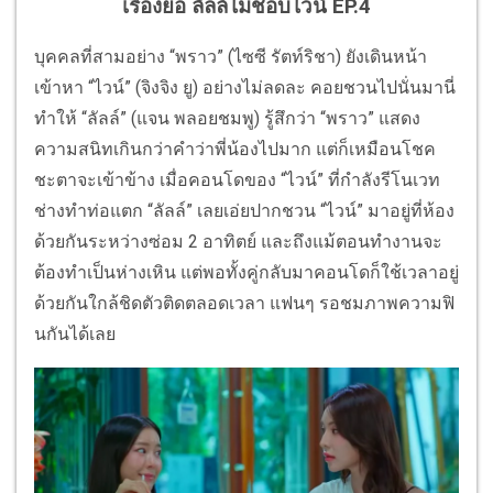
เรื่องย่อ ลัลล์ไม่ชอบไวน์ EP.4
บุคคลที่สามอย่าง “พราว” (ไซซี รัตท์ริชา) ยังเดินหน้า
เข้าหา “ไวน์” (จิงจิง ยู) อย่างไม่ลดละ คอยชวนไปนั่นมานี่
ทำให้ “ลัลล์” (แจน พลอยชมพู) รู้สึกว่า “พราว” แสดง
ความสนิทเกินกว่าคำว่าพี่น้องไปมาก แต่ก็เหมือนโชค
ชะตาจะเข้าข้าง เมื่อคอนโดของ “ไวน์” ที่กำลังรีโนเวท
ช่างทำท่อแตก “ลัลล์” เลยเอ่ยปากชวน “ไวน์” มาอยู่ที่ห้อง
ด้วยกันระหว่างซ่อม 2 อาทิตย์ และถึงแม้ตอนทำงานจะ
ต้องทำเป็นห่างเหิน แต่พอทั้งคู่กลับมาคอนโดก็ใช้เวลาอยู่
ด้วยกันใกล้ชิดตัวติดตลอดเวลา แฟนๆ รอชมภาพความฟิ
นกันได้เลย