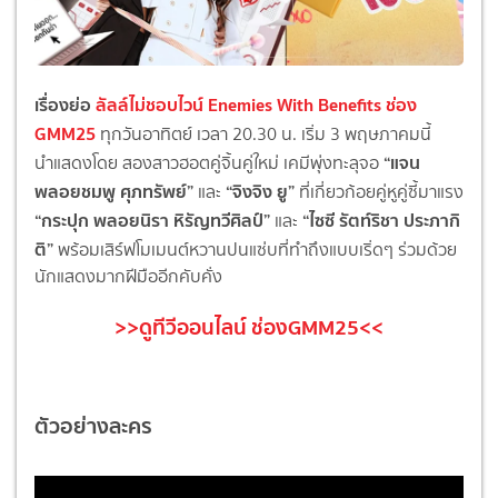
เรื่องย่อ
ลัลล์ไม่ชอบไวน์ Enemies With Benefits ช่อง
GMM25
ทุกวันอาทิตย์ เวลา 20.30 น. เริ่ม 3 พฤษภาคมนี้
“แจน
นำแสดงโดย สองสาวฮอตคู่จิ้นคู่ใหม่ เคมีพุ่งทะลุจอ
พลอยชมพู ศุภทรัพย์”
“จิงจิง ยู”
และ
ที่เกี่ยวก้อยคู่หูคู่ซี้มาแรง
“กระปุก พลอยนิรา หิรัญทวีศิลป์”
“ไซซี รัตท์ริชา ประภากิ
และ
ติ”
พร้อมเสิร์ฟโมเมนต์หวานปนแซ่บที่ทำถึงแบบเริ่ดๆ ร่วมด้วย
นักแสดงมากฝีมืออีกคับคั่ง
>>ดูทีวีออนไลน์ ช่องGMM25<<
ตัวอย่างละคร