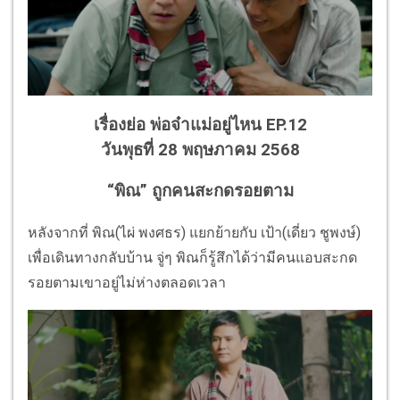
เรื่องย่อ พ่อจ๋าแม่อยู่ไหน EP.12
วันพุธที่ 28 พฤษภาคม 2568
“พิณ” ถูกคนสะกดรอยตาม
หลังจากที่ พิณ(ไผ่ พงศธร) แยกย้ายกับ เป้า(เดี่ยว ชูพงษ์)
เพื่อเดินทางกลับบ้าน จู่ๆ พิณก็รู้สึกได้ว่ามีคนแอบสะกด
รอยตามเขาอยู่ไม่ห่างตลอดเวลา