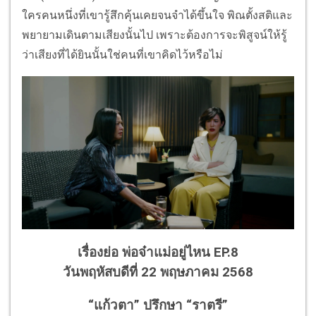
ใครคนหนึ่งที่เขารู้สึกคุ้นเคยจนจำได้ขึ้นใจ พิณตั้งสติและ
พยายามเดินตามเสียงนั้นไป เพราะต้องการจะพิสูจน์ให้รู้
ว่าเสียงที่ได้ยินนั้นใช่คนที่เขาคิดไว้หรือไม่
เรื่องย่อ พ่อจ๋าแม่อยู่ไหน EP.8
วันพฤหัสบดีที่ 22 พฤษภาคม 2568
“แก้วตา” ปรึกษา “ราตรี”