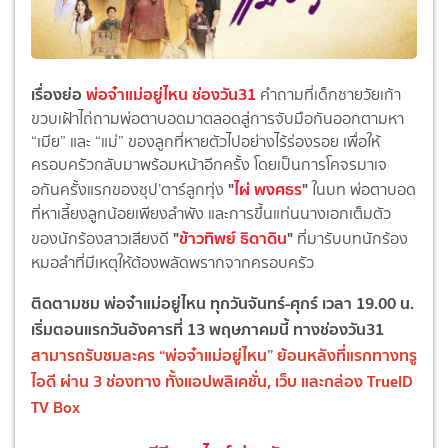
เรื่องย่อ
พ่อจ๋าแม่อยู่ไหน ช่องวัน31
คำถามที่เด็กชายวัยเก้
า
ขวบเฝ้าไถ่ถามพ่อตาบอดมาตลอด
สู่การจับมือกันออกตามหา
“เมีย” และ “แม่” ของลูกที่หายตัวไปอย่างไร้ร่
องรอย เพื่อให้
ครอบครัวกลับมาพร้อมหน้
าอีกครั้ง
โดยเป็นการโคจรมาเจ
"
ไผ่ พงศธร
"
อกันครั้
งแรกของซุป
’
ตาร์ลูกทุ่ง
ในบท
พ่อตาบอด
ที่หาเลี้ยงลูกน้อยเพี
ยงลำพัง และการขึ้นแท่นนางเอกเต็มตั
ว
"
ข้าวทิพย์ ธิดาดิน
"
ของนักร้องสาวเสียงดี
ที่มารับบทนักร้อง
หมอลำที่มี
เหตุให้ต้องพลัดพรากจากครอบครัว
ติดตามชม พ่อจ๋าแม่อยู่ไหน ทุกวันจันทร์-ศุกร์ เวลา 19.00 น.
เริ่มตอนแรกวันอังคารที่ 13 พฤษภาคมนี้ ทางช่องวัน31
สามารถรับชมละคร “พ่อจ๋าแม่อยู่ไหน”
ย้อนหลังที่แรกทางทรู
ไอดี ผ่าน 3 ช่องทาง ทั้งแอปพลิเคชั่น, เว็บ และกล่อง TrueID
TV Box