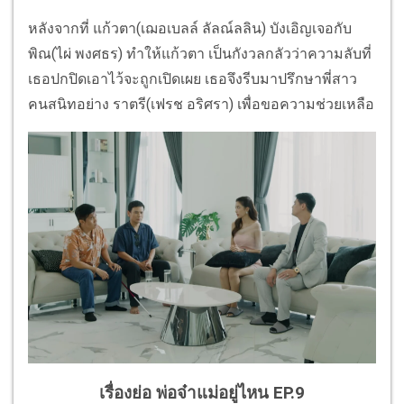
หลังจากที่ แก้วตา(เฌอเบลล์ ลัลณ์ลลิน) บังเอิญเจอกับ
พิณ(ไผ่ พงศธร) ทำให้แก้วตา เป็นกังวลกลัวว่าความลับที่
เธอปกปิดเอาไว้จะถูกเปิดเผย เธอจึงรีบมาปรึกษาพี่สาว
คนสนิทอย่าง ราตรี(เฟรช อริศรา) เพื่อขอความช่วยเหลือ
เรื่องย่อ พ่อจ๋าแม่อยู่ไหน EP.9