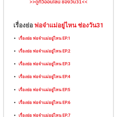
>>ดูทีวีออนไลน์ ช่องวัน31<<
เรื่องย่อ
พ่อจ๋าแม่อยู่ไหน ช่องวัน31
เรื่องย่อ พ่อจ๋าแม่อยู่ไหน EP.1
เรื่องย่อ พ่อจ๋าแม่อยู่ไหน EP.2
เรื่องย่อ พ่อจ๋าแม่อยู่ไหน EP.3
เรื่องย่อ พ่อจ๋าแม่อยู่ไหน EP.4
เรื่องย่อ พ่อจ๋าแม่อยู่ไหน EP.5
เรื่องย่อ พ่อจ๋าแม่อยู่ไหน EP.6
เรื่องย่อ พ่อจ๋าแม่อยู่ไหน EP.7