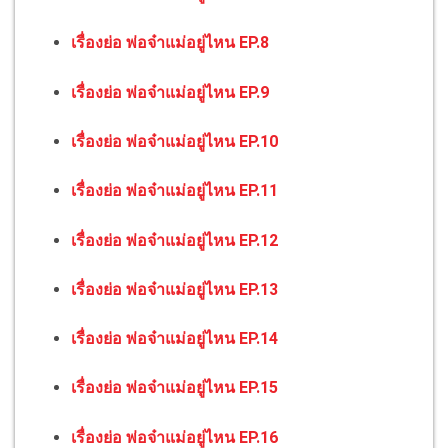
เรื่องย่อ พ่อจ๋าแม่อยู่ไหน EP.8
เรื่องย่อ พ่อจ๋าแม่อยู่ไหน EP.9
เรื่องย่อ พ่อจ๋าแม่อยู่ไหน EP.10
เรื่องย่อ พ่อจ๋าแม่อยู่ไหน EP.11
เรื่องย่อ พ่อจ๋าแม่อยู่ไหน EP.12
เรื่องย่อ พ่อจ๋าแม่อยู่ไหน EP.13
เรื่องย่อ พ่อจ๋าแม่อยู่ไหน EP.14
เรื่องย่อ พ่อจ๋าแม่อยู่ไหน EP.15
เรื่องย่อ พ่อจ๋าแม่อยู่ไหน EP.16