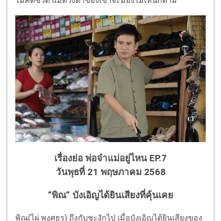
ไม่คิดชีวิต แม้ดวงตาของเขาจะมองไม่เห็นก็ตาม
เรื่องย่อ พ่อจ๋าแม่อยู่ไหน EP.7
วันพุธที่ 21 พฤษภาคม 2568
“พิณ” บังเอิญได้ยินเสียงที่คุ้นเคย
พิณ(ไผ่ พงศธร) ถึงกับชะงักไป เมื่อบังเอิญได้ยินเสียงของ