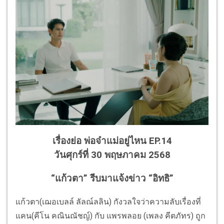
เรื่องย่อ พ่อจ๋าแม่อยู่ไหน EP.14
วันศุกร์ที่ 30 พฤษภาคม 2568
“แก้วตา” รีบมาแจ้งข่าว “อิทธิ”
แก้วตา(เฌอเบลล์ ลัลณ์ลลิน) กังวลใจว่าความลับเรื่องที่
แคน(คีโน คณินณัชญ์) กับ แพรพลอย (เพลง คีตภัทร) ถูก