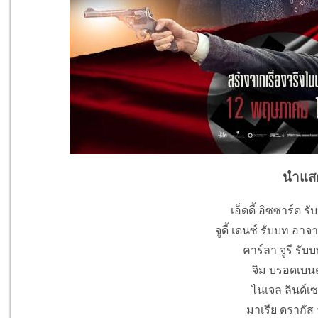
นำแส
เอ็ดดี้ อิซซาร์ด ร
จูดี้ เดนซ์ รับบท อาจ
คาร์ลา จูรี รับบ
จิม บรอดเบนต์
ไนเจล ลินด์เซย
มาเรีย ดรากัส