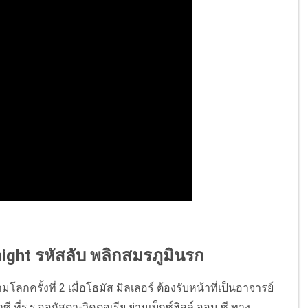
night รหัสลับ พลิกสมรภูมินรก
ครั้งที่ 2 เมื่อโธมัส มิลเลอร์ ต้องรับหน้าที่เป็นอาจารย์
่ร.ร.ออกัสตา-วิคตอเรีย ย่านเบ็กซ์ฮิลล์ ออน ซี ทาง