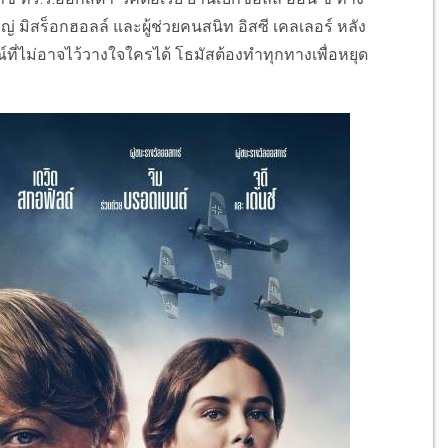
มิสร็อกฮอลล์ และผู้ช่วยคนสนิท อิสซี เคลเลอร์ หลัง
ี่ไม่อาจไว้วางใจใครได้ โธมัสต้องทำทุกทางเพื่อหยุด