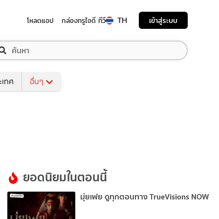
TH
เข้าสู่ระบบ
โหลดแอป
กล่องทรูไอดี ทีวี
ระเทศ
อื่นๆ
ยอดนิยมในตอนนี้
มุ่ยเฟย ดูทุกตอนทาง TrueVisions NOW