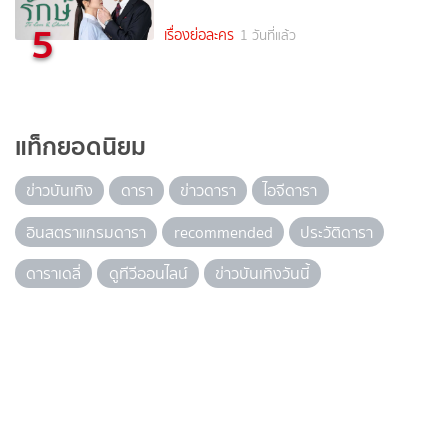
5
เรื่องย่อละคร
1 วันที่แล้ว
แท็กยอดนิยม
ข่าวบันเทิง
ดารา
ข่าวดารา
ไอจีดารา
อินสตราแกรมดารา
recommended
ประวัติดารา
ดาราเดลี่
ดูทีวีออนไลน์
ข่าวบันเทิงวันนี้