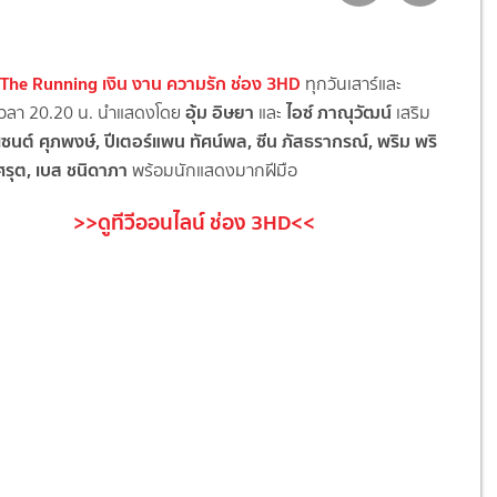
The Running เงิน งาน ความรัก ช่อง 3HD
ทุกวันเสาร์และ
อุ้ม อิษยา
ไอซ์ ภาณุวัฒน์
 เวลา 20.20 น. นำแสดงโดย
และ
เสริม
เซนต์ ศุภพงษ์, ปีเตอร์แพน ทัศน์พล, ซีน ภัสธรากรณ์, พริม พริ
ศรุต, เบส ชนิดาภา
พร้อมนักแสดงมากฝีมือ
>>ดูทีวีออนไลน์ ช่อง 3HD<<