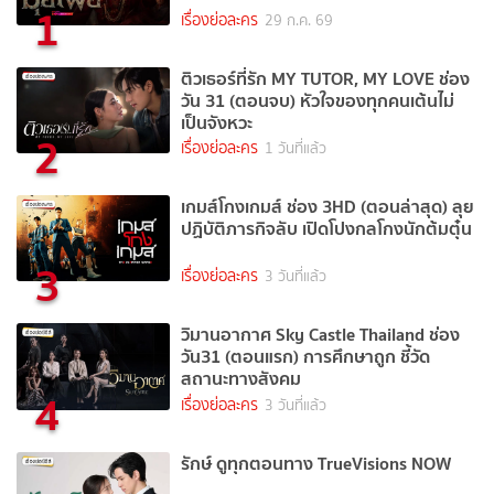
1
เรื่องย่อละคร
29 ก.ค. 69
ติวเธอร์ที่รัก MY TUTOR, MY LOVE ช่อง
วัน 31 (ตอนจบ) หัวใจของทุกคนเต้นไม่
เป็นจังหวะ
2
เรื่องย่อละคร
1 วันที่แล้ว
เกมส์โกงเกมส์ ช่อง 3HD (ตอนล่าสุด) ลุย
ปฏิบัติภารกิจลับ เปิดโปงกลโกงนักต้มตุ๋น
3
เรื่องย่อละคร
3 วันที่แล้ว
วิมานอากาศ Sky Castle Thailand ช่อง
วัน31 (ตอนแรก) การศึกษาถูก ชี้วัด
สถานะทางสังคม
4
เรื่องย่อละคร
3 วันที่แล้ว
รักษ์ ดูทุกตอนทาง TrueVisions NOW