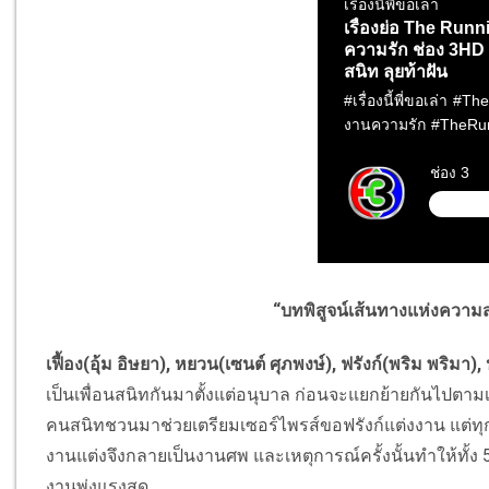
“บทพิสูจน์เส้นทางแห่งความ
เฟื้อง(อุ้ม อิษยา), หยวน(เซนต์ ศุภพงษ์), ฟรังก์(พริม พริมา)
เป็นเพื่อนสนิทกันมาตั้งแต่อนุบาล ก่อนจะแยกย้ายกันไปตามเส
คนสนิทชวนมาช่วยเตรียมเซอร์ไพรส์ขอฟรังก์แต่งงาน แต่ทุกอย
งานแต่งจึงกลายเป็นงานศพ และเหตุการณ์ครั้งนั้นทำให้ทั้ง
งานพุ่งแรงสุด