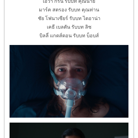
เอวา กรีน รับบท คุณนาย
มาร์ค สตรอง รับบท คุณท่าน
ชัย โฟนาเซียร์ รับบท ไดอาน่า
เคธี เบลตัน รับบท ลิซ
บิลลี่ แกดส์ดอน รับบท บ็อบส์