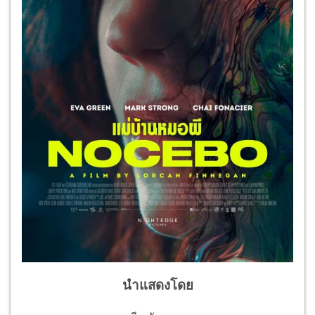
นำแสดงโดย