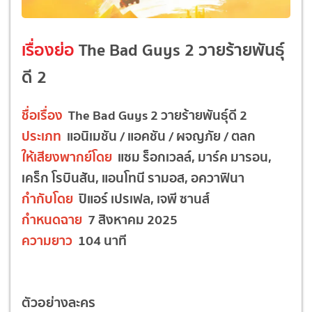
เรื่องย่อ
The Bad Guys 2 วายร้ายพันธุ์
ดี 2
ชื่อเรื่อง
The Bad Guys 2 วายร้ายพันธุ์ดี 2
ประเภท
แอนิเมชัน / แอคชัน / ผจญภัย / ตลก
ให้เสียงพากย์โดย
แซม ร็อกเวลล์, มาร์ค มารอน,
เคร็ก โรบินสัน, แอนโทนี รามอส, อควาฟินา
กำกับโดย
ปิแอร์ เปรเฟล, เจพี ซานส์
กำหนดฉาย
7 สิงหาคม 2025
ความยาว
104 นาที
ตัวอย่างละคร