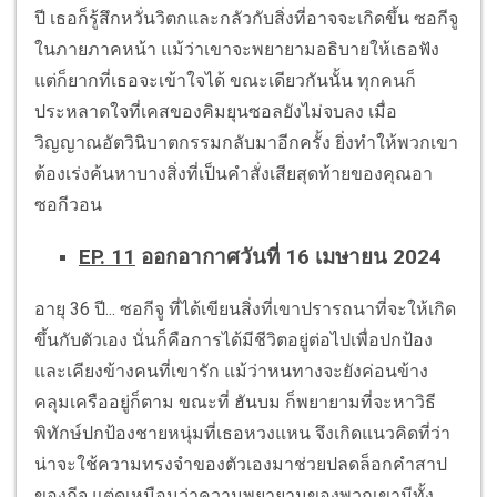
ปี เธอก็รู้สึกหวั่นวิตกและกลัวกับสิ่งที่อาจจะเกิดขึ้น ซอกีจู
ในภายภาคหน้า แม้ว่าเขาจะพยายามอธิบายให้เธอฟัง
แต่ก็ยากที่เธอจะเข้าใจได้ ขณะเดียวกันนั้น ทุกคนก็
ประหลาดใจที่เคสของคิมยุนซอลยังไม่จบลง เมื่อ
วิญญาณอัตวินิบาตกรรมกลับมาอีกครั้ง ยิ่งทำให้พวกเขา
ต้องเร่งค้นหาบางสิ่งที่เป็นคำสั่งเสียสุดท้ายของคุณอา
ซอกีวอน
EP. 11
ออกอากาศวันที่ 16 เมษายน 2024
อายุ 36 ปี... ซอกีจู ที่ได้เขียนสิ่งที่เขาปรารถนาที่จะให้เกิด
ขึ้นกับตัวเอง นั่นก็คือการได้มีชีวิตอยู่ต่อไปเพื่อปกป้อง
และเคียงข้างคนที่เขารัก แม้ว่าหนทางจะยังค่อนข้าง
คลุมเครืออยู่ก็ตาม ขณะที่ ฮันบม ก็พยายามที่จะหาวิธี
พิทักษ์ปกป้องชายหนุ่มที่เธอหวงแหน จึงเกิดแนวคิดที่ว่า
น่าจะใช้ความทรงจำของตัวเองมาช่วยปลดล็อกคำสาป
ของกีจู แต่ดูเหมือนว่าความพยายามของพวกเขามีทั้ง