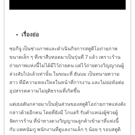
เรื่องย่อ
ซอกีจู เป็นช่างภาพและดำเนินกิจการสตูดิโอถ่ายภาพ
ขนาดเล็ก ๆ ที่เขาสืบทอดมาเป็นรุ่นที่ 7 แล้ว เพราะร้าน
ถ่ายภาพแห่งนี้ไม่ได้มีไว้ถ่ายคน แต่ไว้ถ่ายดวงวิญญาณผู้
ล่วงลับไปแล้วเท่านั้น ในขณะที่ ฮันบม เป็นทนายความ
สาว ที่มีความหลงใหลในหน้าที่การงาน และไม่ย่อท้อต่อ
อุปสรรคความไม่ยุติธรรมที่เกิดขึ้น
แต่เธอดันกลายมาเป็นหุ้นส่วนของสตูดิโอถ่ายภาพแห่งดัง
กล่าวด้วยอีกคน โดยที่ยังมี โกแดริ รับตำแหน่งผู้ช่วยผู้
จัดการร้าน ที่นำทางดวงวิญญาณลูกค้าเข้ามาที่แห่งนี้
กับ แพคนัมกู พนักงานที่ดูแลงานเล็ก ๆ น้อย ๆ รอบสตูดิ