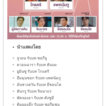
นำแสดงโดย
จูวอน รับบท ซอกีจู
ควอนนารา รับบท ฮันบม
ยูอินซู รับบท โกแดริ
อึมมุนซอก รับบท แพคนัมกู
อันชางฮวัน รับบท อีซอนโฮ
ฮันกรู รับบท จินนาแร
พัคจองอา รับบท คังซูมี
คิมยองอ๊ก รับบท ซอกึมซุน