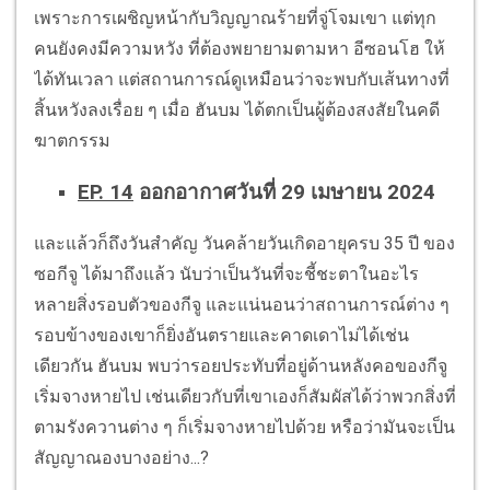
เพราะการเผชิญหน้ากับวิญญาณร้ายที่จู่โจมเขา แต่ทุก
คนยังคงมีความหวัง ที่ต้องพยายามตามหา อีซอนโฮ ให้
ได้ทันเวลา แต่สถานการณ์ดูเหมือนว่าจะพบกับเส้นทางที่
สิ้นหวังลงเรื่อย ๆ เมื่อ ฮันบม ได้ตกเป็นผู้ต้องสงสัยในคดี
ฆาตกรรม
EP. 14
ออกอากาศวันที่ 29 เมษายน 2024
และแล้วก็ถึงวันสำคัญ วันคล้ายวันเกิดอายุครบ 35 ปี ของ
ซอกีจู ได้มาถึงแล้ว นับว่าเป็นวันที่จะชี้ชะตาในอะไร
หลายสิ่งรอบตัวของกีจู และแน่นอนว่าสถานการณ์ต่าง ๆ
รอบข้างของเขาก็ยิ่งอันตรายและคาดเดาไม่ได้เช่น
เดียวกัน ฮันบม พบว่ารอยประทับที่อยู่ด้านหลังคอของกีจู
เริ่มจางหายไป เช่นเดียวกับที่เขาเองก็สัมผัสได้ว่าพวกสิ่งที่
ตามรังควานต่าง ๆ ก็เริ่มจางหายไปด้วย หรือว่ามันจะเป็น
สัญญาณองบางอย่าง...?