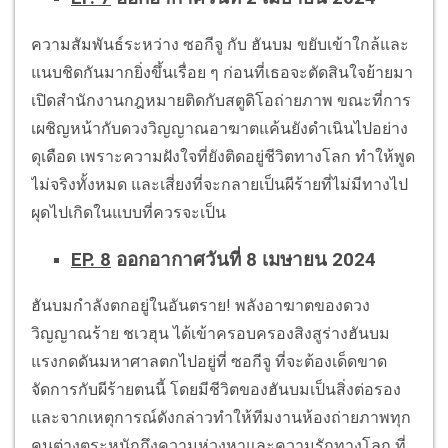
ความสัมพันธ์ระหว่าง ซอกีจู กับ ฮันบม ขยับเข้าใกล้และ
แนบชิดกันมากยิ่งขึ้นเรื่อย ๆ ก่อนที่เธอจะตัดสินใจย้ายมา
เปิดสำนักงานกฎหมายติดกับสตูดิโอถ่ายภาพ ขณะที่การ
เผชิญหน้ากับดวงวิญญาณอาฆาตแค้นยังดำเนินไปอย่าง
ดุเดือด เพราะความฝังใจที่ยังติดอยู่ชีวิตทางโลก ทำให้พูด
ไม่จริงทั้งหมด และเสี่ยงที่จะกลายเป็นผีร้ายที่ไม่มีทางไป
ผุดไปเกิดในแบบที่ควรจะเป็น
EP. 8
ออกอากาศวันที่ 8 เมษายน 2024
ฮันบมกำลังตกอยู่ในอันตราย! พลังอาฆาตของดวง
วิญญาณร้าย ชเวฮุน ได้เข้าครอบครองสิงสูร่างฮันบม
แรงกดดันมหาศาลตกไปอยู่ที่ ซอกีจู ที่จะต้องเด็ดขาด
จัดการกับผีร้ายตนนี้ โดยมีชีวิตของฮันบมเป็นสิ่งต่อรอง
และจากเหตุการณ์ดังกล่าวทำให้ทีมงานห้องถ่ายภาพทุก
คนต่างตระหนักถึงความห่วงหาและความรักทางโลก ที่