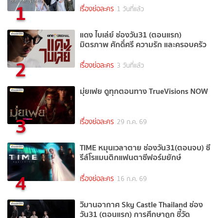
1
เรื่องย่อละคร
1 วันที่แล้ว
แดง ไบเล่ย์ ช่องวัน31 (ตอนแรก)
มิตรภาพ ศักดิ์ศรี ความรัก และครอบครัว
2
เรื่องย่อละคร
3 วันที่แล้ว
มุ่ยเฟย ดูทุกตอนทาง TrueVisions NOW
3
เรื่องย่อละคร
29 ก.ค. 69
TIME หมุนเวลาตาย ช่องวัน31(ตอนจบ) ซี
รีส์โรแมนติกแฟนตาซีฟอร์มยักษ์
4
เรื่องย่อละคร
16 ก.ค. 69
วิมานอากาศ Sky Castle Thailand ช่อง
วัน31 (ตอนแรก) การศึกษาถูก ชี้วัด