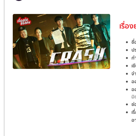
เรื่อง
ชื่
ป
ก
เ
จ
อ
อ
มิ
ช่
เร
อา