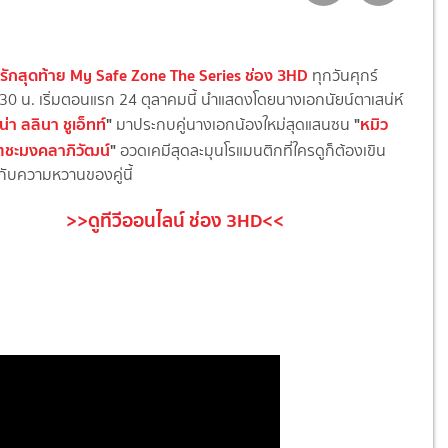
รักสุดท้าย My Safe Zone The Series ช่อง 3HD
ทุกวันศุกร์
30 น. เริ่มตอนแรก 24 ตุลาคมนี้ นำแสดงโดยนางเอกนัยน์ตาเสน่ห์
ีน่า ลลินา ชูเอ็ทท์
"
"
หมิว
มาประกบคู่นางเอกน้องใหม่สุดแสนซน
ตชะมงคลาภิวัฒน์
"
อวดเคมีสุดละมุนโรแมนติกที่ใครดูก็ต้องเขิน
กับความหวานของคู่นี้
>>ดูทีวีออนไลน์ ช่อง 3HD<<