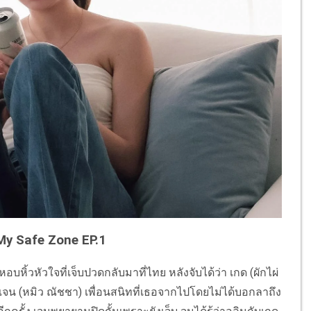
ย My Safe Zone EP.1
บหิ้วหัวใจที่เจ็บปวดกลับมาที่ไทย หลังจับได้ว่า เกด (ผักไผ่
เจน (หมิว ณัชชา) เพื่อนสนิทที่เธอจากไปโดยไม่ได้บอกลาถึง