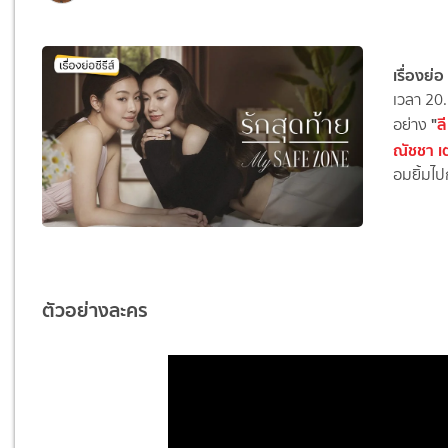
เรื่องย่อ
เวลา 20.
"
ล
อย่าง
ณัชชา เ
อมยิ้มไป
ตัวอย่างละคร