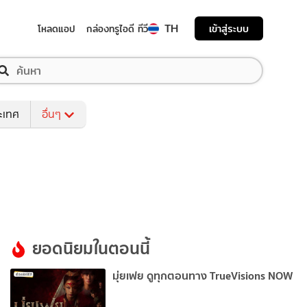
TH
เข้าสู่ระบบ
โหลดแอป
กล่องทรูไอดี ทีวี
ระเทศ
อื่นๆ
ยอดนิยมในตอนนี้
มุ่ยเฟย ดูทุกตอนทาง TrueVisions NOW