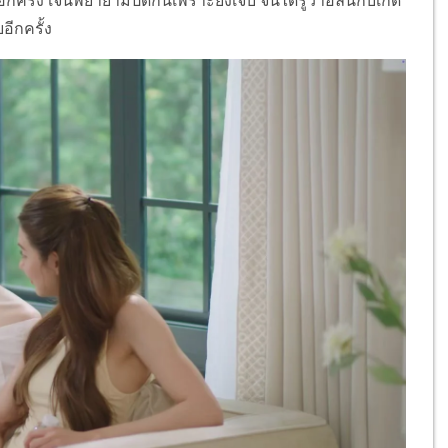
กครั้ง เจนพยายามปิดกั้นเพราะยังเจ็บ จนได้รู้ว่าอลินกับเกด
อีกครั้ง