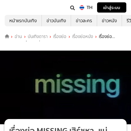
TH
เข้าสู่ระบบ
หน้าแรกบันเทิง
ข่าวบันเทิง
ข่าวละคร
ข่าวหนัง
รี
อ่าน
บันเทิงดารา
เรื่องย่อ
เรื่องย่อหนัง
เรื่องย่อ
MISSING เสิร์ชหา..แม่หาย!?
เรื่องย่อ MISSING เสิร์ชหา..แม่