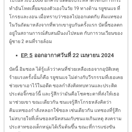
ไปในห้วงปี 2008 อีกครั้ง แต่ต้องประหลาดใจกับการกระ
ทำอันโหดเหี้ยมของตัวเองในวัย 19 ทางด้าน รยูซนแจ ที่
โกรธและงอน เมื่อทราบว่าซอลไปออกเดตกับ คิมแทซอง
ในวันถัดมาหลังจากที่พวกเขาจูบกันครั้งแรก บัดนี้ซอลตก
อยู่ในสถานการณ์สับสนมึนงงไปหมด กับการวนเวียนของ
ผู้ชาย 2 คนที่รายล้อม
EP. 5
ออกอากาศวันที่ 22 เมษายน 2024
บัดนี้ อิมซอล ได้รู้แล้วว่าคนที่ช่วยเหลือเธอจากอุบัติเหตุ
ร้ายแรงครั้งนั้นก็คือ รยูซนแจ ไม่ต่างกับวีรกรรมที่เธอเคย
ช่วยเขาเอาไว้ในอดีต ซอลกำลังคิดทบทวนและประติด
ประต่อจิ๊กซอว์นี้ และรู้สึกว่ามันคือโชคชะตาที่ส่งให้เธอ
มาช่วยเขา ขณะเดียวกัน ซนแจรู้สึกโกรธหลังคิดว่า
คิมแทซองกำลังหลอกใช้ซอล เช่นเดียวกัน แทซองที่รู้สึก
ไม่สบายใจที่เห็นซอลสนิทสนมกับซนแจเกินเหตุ สงคราม
ประสาทของเด็กหนุ่มได้เริ่มต้นขึ้น ขณะที่การแข่งขัน