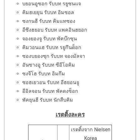
บยอนอูซอก รับบท รยูซนแจ
คิมฮเยยุน รับบท อิมซอล
ซงกนฮี รับบท คิมแทซอง
อีซึงฮยอบ รับบท แพคอินฮยอก
จองยองจู รับบท พัคบ๊กซุน
คิมวอนแฮ รับบท รยูกึนด็อก
ซองบยองซุก รับบท จองมัลจา
อันซางอู รับบท ซีอีโอคิม
ซงจีโฮ รับบท อิมกึม
ซอฮเยวอน รับบท อีฮยอนจู
อีอิลจอน รับบท พัคดงซ็อก
พัคยุนฮี รับบท นักสืบคิม
เรตติ้งละคร
เรตติ้งจาก Nielsen
Korea