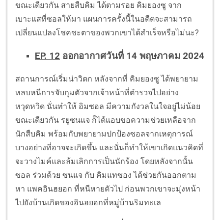
ขณะเดียวกัน สายสืบคิม ได้ตามรอย คิมยองซู จาก
เบาะแสที่ซอลให้มา แผนการครั้งนี้ในอดีตจะสามารถ
เปลี่ยนแปลงโชคชะตาของพวกเขาได้สำเร็จหรือไม่นะ?
EP. 12
ออกอากาศวันที่ 14 พฤษภาคม 2024
สถานการณ์เริ่มน่าวิตก หลังจากที่ คิมยองซู ได้พยายาม
หลบหนีการจับกุมตัวจากเจ้าหน้าที่ตำรวจไปอย่าง
หวุดหวิด นั่นทำให้ อิมซอล มีความกังวลในใจอยู่ไม่น้อย
ขณะเดียวกัน รยูซนแจ ก็ได้แอบขอความช่วยเหลือจาก
นักสืบคิม พร้อมกับพยายามปกป้องซอลจากเหตุการณ์
บางอย่างที่อาจจะเกิดขึ้น และนั่นก็ทำให้เขาเกิดแนวคิดที่
จะวางไมค์และล้มเลิกการเป็นนักร้อง โดยหลังจากนั้น
ซอล ร่วมด้วย ซนแจ กับ คิมแทซอง ได้ช่วยกันออกตาม
หา แพคอินฮยอก ที่หนีหายตัวไป ก่อนพวกเขาจะมุ่งหน้า
ไปยังบ้านเกิดของอินฮยอกที่หมู่บ้านริมทะเล