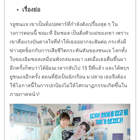
เรื่องย่อ
รยูซนแจ เขาเป็นท็อปสตาร์ที่กำลังดังเปรี้ยงสุด ๆ ใน
วงการตอนนี้ ขณะที่ อิมซอล เป็นติ่งตัวแม่ของเขา เพราะ
เขาคือแรงบันดาลใจที่ทำให้เธออยากจะฝันต่อ กระทั่งมี
ข่าวสุดช็อกกับการเสียชีวิตกระทันหันของซนแจ โลกทั้ง
ใบของอิมซอลเหมือนพังถล่มลงมา แต่เมื่อเธอตื่นขึ้นมา
อีกครั้งก็พบว่าได้ย้อนเวลากลับไป 15 ปีที่แล้ว และได้พบร
ยูซนแจอีกครั้ง ตอนที่ยังเป็นนักเรียน ม.ปลาย เธอจึงต้อง
ใช้โอกาสนี้ในการปกป้องไม่ให้โศกนาฏกรรมเกิดขึ้นใน
ภายภาคหน้า!