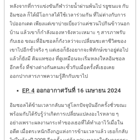
หลังจากที่การแข่งขันกีฬาว่ายน้ำผ่านพ้นไป รยูซนแจ กับ
อิมซอล ก็ได้มีโอกาสได้ใช้เวลาร่วมกัน ที่ไม่ต่างกับการ
ไปออกเดต เพียงแต่เขาบ่ายเบี่ยงว่าแค่ชวนไปกินข้าวนอก
บ้าน แล้วเขาก็กำลังมองหาจังหวะเหมาะ ๆ สารภาพรับ
กับเธอ ขณะที่อิมซอลก็กังวลว่าจะเปลี่ยนชะตาชีวิตของ
เขาไปอีกขั้วจริง ๆ แต่เธอก็ยังอยากจะพิทักษ์เขาอยู่ต่อไป
แล้วก็ยังมี คิมแทซอง ที่ดูเหมือนจะเริ่มหลงใหลอิมซอล
อีกครั้ง ที่ช่างต่างกันคนละขั้วกับเมื่อครั้งที่เธอเคย
ออกปากสารภาพความรู้สึกกับเขาไป
EP. 4
ออกอากาศวันที่ 16 เมษายน 2024
อิมซอลได้ข้ามเวลากลับมาสู่โลกปัจจุบันอีกครั้งชั่วขณะ
พร้อมกับได้รับรู้ว่าเกิดการเปลี่ยนแปลงอะไรหลาย ๆ
อย่างเพราะผลงานกระทำของเธอที่ได้ทำเอาไว้เมื่อใน
อดีต เมื่อตระหนักถึงกฎแห่งการข้ามเวลาแล้ว เธอก็กลับ