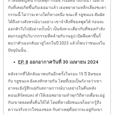
กำลังเผชิญหน้ากับเหตุการณ์ซ้ำรอยที่อ่างเก็บน้ำ ไม่ต่าง
กับที่เคยเกิดขึ้นกับเธอมาแล้ว เธอพยายามหลีกเลี่ยงชะตา
กรรมนี้ ไม่ว่าจะทางใดก็ทางหนึ่ง ขณะที่ รยูซนแจ สัมผัส
ได้ถึงลางสังหรณ์บางอย่าง เขาจำสิ่งที่ซอลพูดได้ ก่อนจะ
ออกตัววิ่งไปยังอ่างเก็บน้ำ เป็นจังหวะเดียวกับที่ซอลกำลัง
ต่อกรอยู่กับวิบากกรรมที่คล้ายกับวนลูป เปิดลืมตาขึ้นก็
พบว่าตัวเองกลับมาสู่โลกในปี 2023 แล้วก็พบว่าซนแจใน
ปัจจุบันนั้น...
EP. 8
ออกอากาศวันที่ 30 เมษายน 2024
หลังจากที่ได้กลับมาพบกันอีกครั้งในรอบ 15 ปี อิมซอล
กับ รยูซนแจ ยังคงทักทายกัน โดยที่เธอเป็นกังวลว่าเขา
อาจจะยังรู้สึกแย่กับสถานการณ์บางอย่างในคืนหลัง
คอนเสิร์ตจบลง ทำให้เธอพยายามทำทุกวิถีทางเพื่อจะอยู่
กับเขาตลอดทั้งคืนให้ได้ โดยที่ทางฝั่งซนแจก็อยากรู้ถึง
ความจริงจากใจของซอล กับสาเหตุที่อยากจะอยู่กับเขา