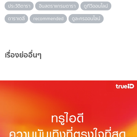
ประวัติดารา
อินสตราแกรมดารา
ดูทีวีออนไลน์
ดาราเดลี่
recommended
ดูละครออนไลน์
เรื่องย่ออื่นๆ