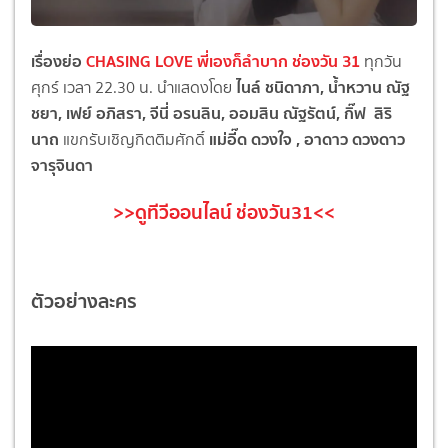
เรื่องย่อ
CHASING LOVE พี่เองก็ลำบาก ช่องวัน 31
ทุกวัน
ไนล์ ชนิดาภา, น้ำหวาน ณัฐ
ศุกร์ เวลา 22.30 น. นำแสดงโดย
ชยา, เฟย์ อภิสรา, จีนี่ อรนลิน, ออมสิน ณัฐรัตน์, กิ๊ฟ สิริ
นาถ
แม่อี๊ด ดวงใจ , อาดาว ดวงดาว
แขกรับเชิญกิตติมศักดิ์
จารุจินดา
>>ดูทีวีออนไลน์ ช่องวัน31<<
ตัวอย่างละคร