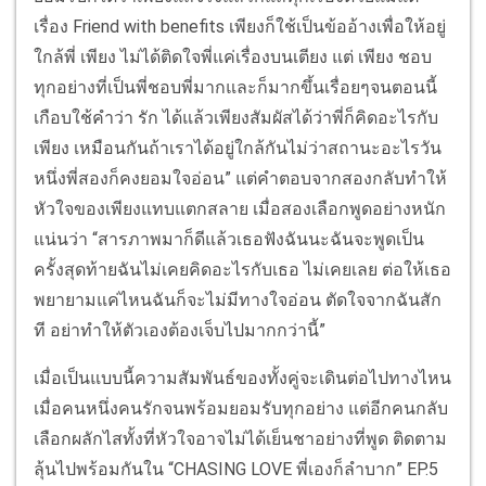
เรื่อง Friend with benefits เพียงก็ใช้เป็นข้ออ้างเพื่อให้อยู่
ใกล้พี่ เพียง ไม่ได้ติดใจพี่แค่เรื่องบนเตียง แต่ เพียง ชอบ
ทุกอย่างที่เป็นพี่ชอบพี่มากและก็มากขึ้นเรื่อยๆจนตอนนี้
เกือบใช้คำว่า รัก ได้แล้วเพียงสัมผัสได้ว่าพี่ก็คิดอะไรกับ
เพียง เหมือนกันถ้าเราได้อยู่ใกล้กันไม่ว่าสถานะอะไรวัน
หนึ่งพี่สองก็คงยอมใจอ่อน” แต่คำตอบจากสองกลับทำให้
หัวใจของเพียงแทบแตกสลาย เมื่อสองเลือกพูดอย่างหนัก
แน่นว่า “สารภาพมาก็ดีแล้วเธอฟังฉันนะฉันจะพูดเป็น
ครั้งสุดท้ายฉันไม่เคยคิดอะไรกับเธอ ไม่เคยเลย ต่อให้เธอ
พยายามแค่ไหนฉันก็จะไม่มีทางใจอ่อน ตัดใจจากฉันสัก
ที อย่าทำให้ตัวเองต้องเจ็บไปมากกว่านี้”
เมื่อเป็นแบบนี้ความสัมพันธ์ของทั้งคู่จะเดินต่อไปทางไหน
เมื่อคนหนึ่งคนรักจนพร้อมยอมรับทุกอย่าง แต่อีกคนกลับ
เลือกผลักไสทั้งที่หัวใจอาจไม่ได้เย็นชาอย่างที่พูด ติดตาม
ลุ้นไปพร้อมกันใน “CHASING LOVE พี่เองก็ลำบาก” EP.5