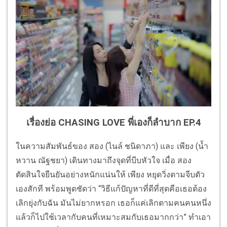
เรื่องย่อ CHASING LOVE พี่เองก็ลำบาก EP.4
ในความสัมพันธ์ของ สอง (ไนล์ ชนิดาภา) และ เพียง (น้ำ
หวาน ณัฐชยา) เดินทางมาถึงจุดที่บีบหัวใจ เมื่อ สอง
ตัดสินใจยืนยันอย่างหนักแน่นให้ เพียง หยุดวิ่งตามจีบตัว
เองสักที พร้อมพูดชัดว่า “วิธีแก้ปัญหาที่ดีที่สุดคือเธอต้อง
เลิกยุ่งกับฉัน มันไม่ยากหรอก เธอก็แค่เลิกตามคนคนหนึ่ง
แล้วก็ไปใช้เวลากับคนที่เหมาะสมกับเธอมากกว่า” ทำเอา