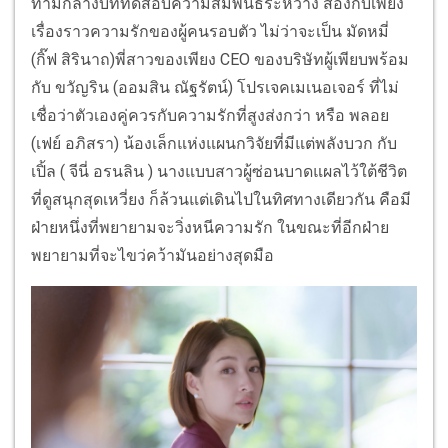
ท่ามกลางบททดสอบความสัมพันธ์ระหว่าง สองกับเพียง
เรื่องราวความรักของผู้คนรอบตัว ไม่ว่าจะเป็น มัดหมี่
(กิ๊ฟ สิรินาถ)พี่สาวของเพียง CEO ของบริษัทผู้เพียบพร้อม
กับ ขวัญริน (ออมสิน ณัฐรัตน์) โปรเจคเมเนอเจอร์ ที่ไม่
เชื่อว่าตัวเองคู่ควรกับความรักที่สูงส่งกว่า หรือ พลอย
(เฟย์ อภิสรา) น้องเล็กแห่งแผนกวิจัยที่มีแต่พลังบวก กับ
เปิ้ล ( จีนี่ อรนลิน ) นางแบบสาวผู้ซ่อนบาดแผลไว้ใต้ชีวิต
ที่ดูสนุกสุดเหวี่ยง ก็ล้วนแต่เดินไปในทิศทางเดียวกัน คือมี
ฝ่ายหนึ่งที่พยายามจะวิ่งหนีความรัก ในขณะที่อีกฝ่าย
พยายามที่จะไขว่คว้ามันอย่างสุดมือ