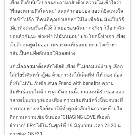
เพียง ถึงกับนิ่งไป ก่อนจะถามกลับด้วยความไม่เข้าใจว่า
“พี่สองหมายถึงใครคะ” และคำตอบของ สอง ก็ยิ่งแทงใจ
ดำเข้าไปอีก “ก็คนที่คุณย่าเธอหาให้ไง เชื่อฉัน มันเป็นวิธี
เดียวที่จะจบเรื่องนี้ได้ ถ้าเธอชอบฉันมากจริงๆ ก็ถือว่าฉัน
ขอแล้วกันนะ ช่วยทำให้ฉันหน่อย” ประโยคนี้ทำเอา เพียง
เจ็บลึกจนพูดไม่ออก เพราะคนที่เธอพยายามวิ่งเข้าหา
กลับเป็นคนที่ผลักเธอให้ถอยห่าง
แต่เมื่อถอยมาตั้งหลักได้สติ เพียง ก็ไม่ยอมแพ้ง่ายๆ เลือก
ใส่เกียร์เดินหน้าสู้ต่อ ด้วยการงัดไม้เด็ดที่ทำให้ สอง ต้อง
ตั้งรับไม่ทัน กับข้อเสนอ Friend with benefits ความ
สัมพันธ์แบบไม่มีการผูกมัด งานนี้จากเกมหนีรักของ สอง
กลายเป็นเกมรุกของ เพียง ความสัมพันธ์ครั้งนี้จะจบลงที่
การถอยห่าง หรือยิ่งพาให้ทั้งคู่ถลำลึกเกินกว่าจะห้ามใจ
ติดตามความเข้มข้นของ “CHASING LOVE พี่เองก็
ลำบาก” EP.4 ได้ในวันศุกร์ที่ 19 มิถุนายน เวลา 23.20 น.
ทางช่อง ONE31