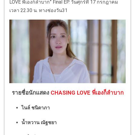
LOVE พี่เองก็ลำบาก” Final EP. วันศุกร์ที่ 17 กรกฎาคม
เวลา 22.30 น. ทางช่องวัน31
รายชื่อนักแสดง
CHASING LOVE พี่เองก็ลำบาก
ไนล์ ชนิดาภา
น้ำหวาน ณัฐชยา