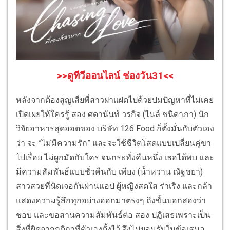
>>ดูทีวีออนไลน์ ช่องวัน31<<
หลังจากต้องสูญเสียพี่สาวฝาแฝดไปด้วยปมปัญหาที่ไม่เคย
เปิดเผยให้ใครรู้ สอง ศดานันท์ วรกิจ (ไนล์ ชนิดาภา) นัก
วิจัยอาหารสุดฮอตของ บริษัท 126 Food ก็ตั้งมั่นกับตัวเอง
ว่า จะ ”ไม่มีความรัก” และจะใช้ชีวิตโสดแบบเปลี่ยนคู่ขา
ไปเรื่อย ไม่ผูกมัดกับใคร จนกระทั่งคืนหนึ่ง เธอได้พบ และ
มีความสัมพันธ์แบบชั่วคืนกับ เพียง (น้ำหวาน ณัฐชยา)
สาวสวยที่นัดเจอกันผ่านแอป ผู้หญิงสดใส ร่าเริง และกล้า
แสดงความรู้สึกทุกอย่างออกมาตรงๆ ถึงขั้นบอกสองว่า
ชอบ และขอสานความสัมพันธ์ต่อ สอง ปฏิเสธเพราะเป็น
สิ่งที่ผิดจากกติกาที่ตัวเองตั้งไว้ จึงไม่ยอมรับในข้อเสนอ