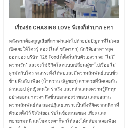
เรื่องย่อ CHASING LOVE พี่เองก็ลำบาก EP.1
หลังจากต้องสูญเสียพี่สาวฝาแฝดไปด้วยปมปัญหาที่ไม่เคย
เปิดเผยให้ใครรู้ สอง (ไนล์ ชนิดาภา) นักวิจัยอาหารสุด
ฮอตของ บริษัท 126 Food ก็ตั้งมั่นกับตัวเองว่า จะ ”ไม่มี
ความรัก” และจะใช้ชีวิตโสดแบบเปลี่ยนคู่ขาไปเรื่อย ไม่
ผูกมัดกับใคร จนกระทั่งได้พบและมีความสัมพันธ์แบบชั่ว
ข้ามคืนกับ เพียง (น้ำหวาน ณัฐชยา) สาวสวยที่นัดเจอกัน
ผ่านแอป ผู้หญิงสดใส ร่าเริง และกล้าแสดงความรู้สึกทุก
อย่างออกมาตรงๆ ถึงขั้นบอกสองว่าชอบ และขอสาน
ความสัมพันธ์ต่อ สองปฏิเสธเพราะเป็นสิ่งที่ผิดจากกติกาที่
ตัวเองตั้งไว้ จึงไม่ยอมรับในข้อเสนอของ เพียง และ
พยายามหนี แต่โชคชะตาก็พาให้สองได้กลับมาเจอเพียง