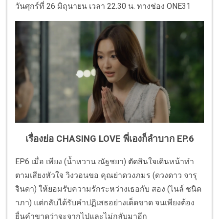
วันศุกร์ที่ 26 มิถุนายน เวลา 22.30 น. ทางช่อง ONE31
เรื่องย่อ CHASING LOVE พี่เองก็ลำบาก EP.6
EP.6 เมื่อ เพียง (น้ำหวาน ณัฐชยา) ตัดสินใจเดินหน้าทำ
ตามเสียงหัวใจ วิงวอนขอ คุณย่าดวงภมร (ดวงดาว จารุ
จินดา) ให้ยอมรับความรักระหว่างเธอกับ สอง (ไนล์ ชนิด
าภา) แต่กลับได้รับคำปฏิเสธอย่างเด็ดขาด จนเพียงต้อง
ยื่นคำขาดว่าจะจากไปและไม่กลับมาอีก