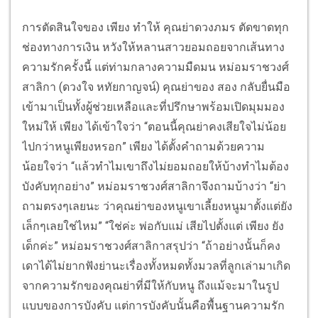
การตัดสินใจของ เพียง ทำให้ คุณย่าดวงภมร ตัดขาดทุก
ช่องทางการเงิน หวังให้หลานสาวยอมถอยจากเส้นทาง
ความรักครั้งนี้ แต่ท่ามกลางความมืดมน หม่อมราชวงศ์
สาลิกา (ดวงใจ หทัยกาญจน์) คุณย่าของ สอง กลับยื่นมือ
เข้ามาเป็นทั้งผู้ช่วยเหลือและที่ปรึกษาพร้อมเปิดมุมมอง
ใหม่ให้ เพียง ได้เข้าใจว่า “ตอนนี้คุณย่าคงเสียใจไม่น้อย
ไปกว่าหนูเพียงหรอก” เพียง ได้ตั้งคำถามด้วยความ
น้อยใจว่า “แล้วทำไมเขาถึงไม่ยอมถอยให้บ้างทำไมต้อง
บังคับทุกอย่าง” หม่อมราชวงศ์สาลิกาจึงถามบ้างว่า “ย่า
ถามตรงๆเลยนะ ว่าคุณย่าของหนูเขาเลี้ยงหนูมาตั้งแต่ยัง
เล็กๆเลยใช่ไหม” “ใช่ค่ะ พ่อกับแม่ เสียไปตั้งแต่ เพียง ยัง
เด็กค่ะ” หม่อมราชวงศ์สาลิกาสรุปว่า “ถ้าอย่างนั้นก็คง
เดาได้ไม่ยากฟังย่านะเรื่องทั้งหมดทั้งมวลที่ลูกเล่ามาเกิด
จากความรักของคุณย่าที่มีให้กับหนู ถึงแม้จะมาในรูป
แบบของการบังคับ แต่การบังคับนั้นคือพื้นฐานความรัก