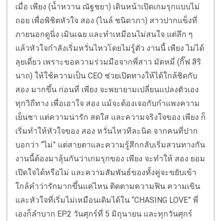
เมื่อ เพียง (น้ำหวาน ณัฐชยา) เดินหน้าเปิดเกมรุกแบบไม่
ถอย เพื่อพิชิตหัวใจ สอง (ไนล์ ชนิดาภา) สาวปากแข็งที่
ภายนอกดูนิ่ง เมินเฉย และทำเหมือนไม่สนใจ แต่ลึก ๆ
แล้วหัวใจกำลังเริ่มหวั่นไหวโดยไม่รู้ตัว งานนี้ เพียง ไม่ได้
ลุยเดี่ยว เพราะขอความร่วมมือจากพี่สาว มัดหมี่ (กิ๊ฟ สิริ
นาถ) ให้ใช้ความเป็น CEO ช่วยเปิดทางให้ได้ใกล้ชิดกับ
สอง มากขึ้น ก่อนที่ เพียง จะพยายามเปลี่ยนแปลงตัวเอง
ทุกวิถีทาง เพื่อเอาใจ สอง แม้จะต้องเจอกับกำแพงความ
เย็นชา แต่ความน่ารัก สดใส และความจริงใจของ เพียง ก็
เริ่มทำให้หัวใจของ สอง หวั่นไหวทีละนิด จากคนที่ปาก
บอกว่า “ไม่” แต่สายตาและความรู้สึกกลับเริ่มสวนทางกัน
งานนี้ต้องมาลุ้นกันว่าเกมรุกของ เพียง จะทำให้ สอง ยอม
เปิดใจได้หรือไม่ และความสัมพันธ์ของทั้งคู่จะขยับเข้า
ใกล้คำว่ารักมากขึ้นแค่ไหน ติดตามความฟิน ความเขิน
และหัวใจที่เริ่มไม่เหมือนเดิมได้ใน “CHASING LOVE” พี่
เองก็ลำบาก EP.2 วันศุกร์ที่ 5 มิถุนายน และทุกวันศุกร์