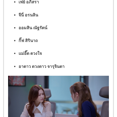
เฟย์ อภิสรา
จีนี่ อรนลิน
ออมสิน ณัฐรัตน์
กิ๊ฟ สิรินาถ
แม่อี๊ด ดวงใจ
อาดาว ดวงดาว จารุจินดา