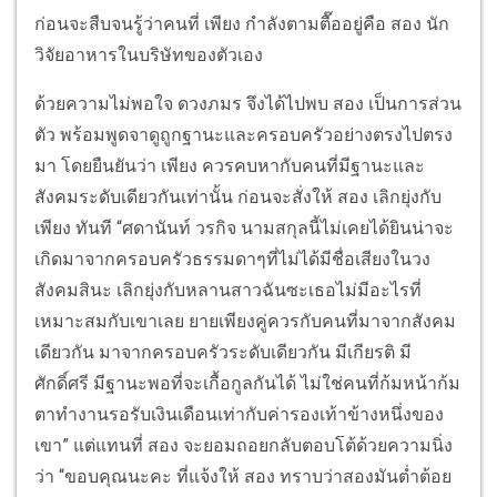
ก่อนจะสืบจนรู้ว่าคนที่ เพียง กำลังตามตื๊ออยู่คือ สอง นัก
วิจัยอาหารในบริษัทของตัวเอง
ด้วยความไม่พอใจ ดวงภมร จึงได้ไปพบ สอง เป็นการส่วน
ตัว พร้อมพูดจาดูถูกฐานะและครอบครัวอย่างตรงไปตรง
มา โดยยืนยันว่า เพียง ควรคบหากับคนที่มีฐานะและ
สังคมระดับเดียวกันเท่านั้น ก่อนจะสั่งให้ สอง เลิกยุ่งกับ
เพียง ทันที “ศดานันท์ วรกิจ นามสกุลนี้ไม่เคยได้ยินน่าจะ
เกิดมาจากครอบครัวธรรมดาๆที่ไม่ได้มีชื่อเสียงในวง
สังคมสินะ เลิกยุ่งกับหลานสาวฉันซะเธอไม่มีอะไรที่
เหมาะสมกับเขาเลย ยายเพียงคู่ควรกับคนที่มาจากสังคม
เดียวกัน มาจากครอบครัวระดับเดียวกัน มีเกียรติ มี
ศักดิ์ศรี มีฐานะพอที่จะเกื้อกูลกันได้ ไม่ใช่คนที่ก้มหน้าก้ม
ตาทำงานรอรับเงินเดือนเท่ากับค่ารองเท้าข้างหนึ่งของ
เขา” แต่แทนที่ สอง จะยอมถอยกลับตอบโต้ด้วยความนิ่ง
ว่า “ขอบคุณนะคะ ที่แจ้งให้ สอง ทราบว่าสองมันต่ำต้อย