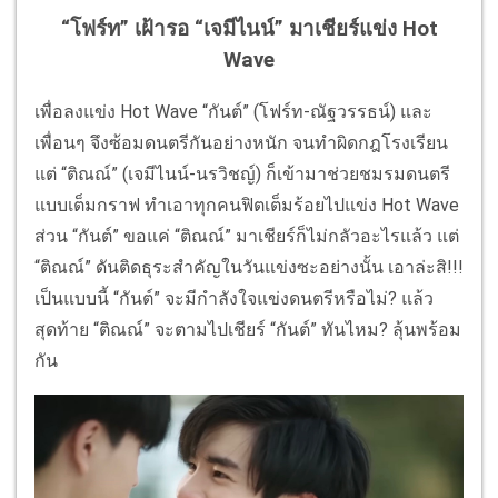
“โฟร์ท” เฝ้ารอ “เจมีไนน์” มาเชียร์แข่ง Hot
Wave
เพื่อลงแข่ง Hot Wave “กันต์” (โฟร์ท-ณัฐวรรธน์) และ
เพื่อนๆ จึงซ้อมดนตรีกันอย่างหนัก จนทำผิดกฎโรงเรียน
แต่ “ติณณ์” (เจมีไนน์-นรวิชญ์) ก็เข้ามาช่วยชมรมดนตรี
แบบเต็มกราฟ ทำเอาทุกคนฟิตเต็มร้อยไปแข่ง Hot Wave
ส่วน “กันต์” ขอแค่ “ติณณ์” มาเชียร์ก็ไม่กลัวอะไรแล้ว แต่
“ติณณ์” ดันติดธุระสำคัญในวันแข่งซะอย่างนั้น เอาล่ะสิ!!!
เป็นแบบนี้ “กันต์” จะมีกำลังใจแข่งดนตรีหรือไม่? แล้ว
สุดท้าย “ติณณ์” จะตามไปเชียร์ “กันต์” ทันไหม? ลุ้นพร้อม
กัน