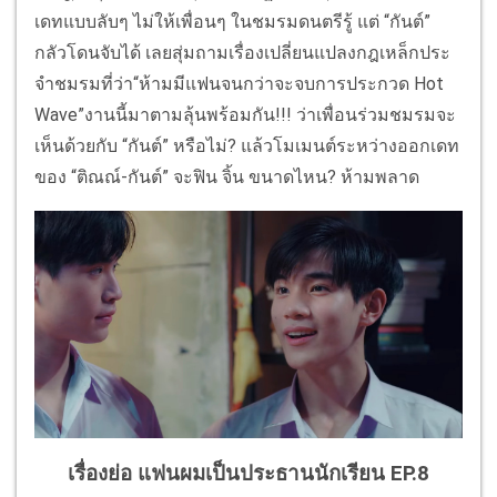
เดทแบบลับๆ ไม่ให้เพื่อนๆ ในชมรมดนตรีรู้ แต่ “กันต์”
กลัวโดนจับได้ เลยสุ่มถามเรื่องเปลี่ยนแปลงกฎเหล็กประ
จําชมรมที่ว่า“ห้ามมีแฟนจนกว่าจะจบการประกวด Hot
Wave”งานนี้มาตามลุ้นพร้อมกัน!!! ว่าเพื่อนร่วมชมรมจะ
เห็นด้วยกับ “กันต์” หรือไม่? แล้วโมเมนต์ระหว่างออกเดท
ของ “ติณณ์-กันต์” จะฟิน จิ้น ขนาดไหน? ห้ามพลาด
เรื่องย่อ แฟนผมเป็นประธานนักเรียน EP.8