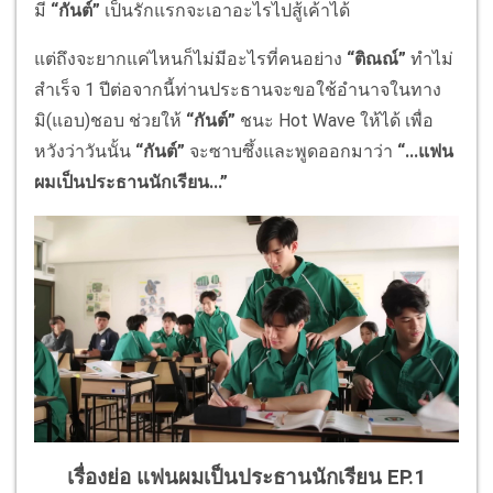
มี
“กันต์”
เป็นรักแรกจะเอาอะไรไปสู้เค้าได้
แต่ถึงจะยากแค่ไหนก็ไม่มีอะไรที่คนอย่าง
“ติณณ์”
ทําไม่
สำเร็จ 1 ปีต่อจากนี้ท่านประธานจะขอใช้อํานาจในทาง
มิ(แอบ)ชอบ ช่วยให้
“กันต์”
ชนะ Hot Wave ให้ได้ เพื่อ
หวังว่าวันนั้น
“กันต์”
จะซาบซึ้งและพูดออกมาว่า
“...แฟน
ผมเป็นประธานนักเรียน...”
เรื่องย่อ แฟนผมเป็นประธานนักเรียน EP.1