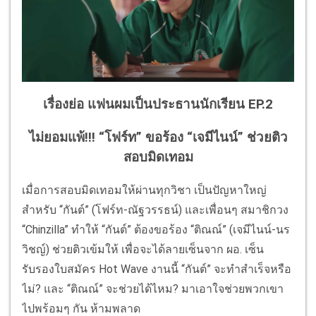
เรื่องย่อ แฟนผมเป็นประธานนักเรียน EP.2
ไม่ยอมแพ้!!! “โฟร์ท” ขอร้อง “เจมีไนน์” ช่วยติว
สอบมิดเทอม
เมื่อการสอบมิดเทอมให้ผ่านทุกวิชา เป็นปัญหาใหญ่
สำหรับ “กันต์” (โฟร์ท-ณัฐวรรธน์) และเพื่อนๆ สมาชิกวง
“Chinzilla” ทำให้ “กันต์” ต้องขอร้อง “ติณณ์” (เจมีไนน์-นร
วิชญ์) ช่วยติวเข้มให้ เพื่อจะได้ลายเซ็นจาก ผอ. เซ็น
รับรองใบสมัคร Hot Wave งานนี้ “กันต์” จะทำสำเร็จหรือ
ไม่? และ “ติณณ์” จะช่วยได้ไหม? มาเอาใจช่วยพวกเขา
ไปพร้อมๆ กัน ห้ามพลาด