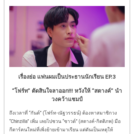
เรื่องย่อ แฟนผมเป็นประธานนักเรียน EP.3
“โฟร์ท” ตัดสินใจลาออก!!! หวังให้ “สตางค์” นำ
วงคว้าแชมป์
ถึงเวลาที่ “กันต์” (โฟร์ท-ณัฐวรรธน์) ต้องหาสมาชิกวง
“Chinzilla” เพิ่ม เลยไปชวน “ซาวด์” (สตางค์-กิตติภพ) มือ
กีตาร์คนใหม่ที่เพิ่งย้ายเข้ามาเรียน แต่ดันเป็นเหตุให้