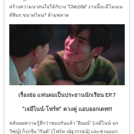
สร้างความน่าสนใจให้กับวง “Chinzilla” งานนี้จะมีโมเมน
ต์ฟินๆ ขนาดไหน? ห้ามพลาด
เรื่องย่อ แฟนผมเป็นประธานนักเรียน EP.7
“เจมีไนน์-โฟร์ท” ควงคู่ แอบออกเดท!!!
หลังเผยความรู้สึกว่าชอบกันแล้ว “ติณณ์” (เจมีไนน์-นร
วิชญ์) ก็รุกจีบ “กันต์” (โฟร์ท-ณัฐวรรธน์) และชวนออก