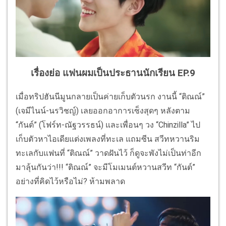
เรื่องย่อ แฟนผมเป็นประธานนักเรียน EP.9
เมื่อทริปฮันนีมูนกลายเป็นค่ายเก็บตัวนรก งานนี้ “ติณณ์”
(เจมีไนน์-นรวิชญ์) เลยออกอาการเซ็งสุดๆ หลังตาม
“กันต์” (โฟร์ท-ณัฐวรรธน์) และเพื่อนๆ วง “Chinzilla” ไป
เก็บตัวหาไอเดียแต่งเพลงที่ทะเล แถมซีน สวีทหวานริม
ทะเลกับแฟนที่ “ติณณ์” วาดฝันไว้ ก็ดูจะพังไม่เป็นท่าอีก
มาลุ้นกันว่า!!! “ติณณ์” จะมีโมเมนต์หวานสวีท “กันต์”
อย่างที่คิดไว้หรือไม่? ห้ามพลาด