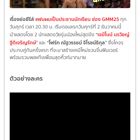
เรื่องย่อซีรีส์
แฟนผมเป็นประธานนักเรียน ช่อง GMM25
ทุก
วันศุกร์ เวลา 20.30 น. เริ่มตอนแรกวันศุกร์ที่ 2 ธันวาคมนี้
“
เจมีไนน์ นรวิชญ์
นำแสดงโดย 2 นักแสดงวัยรุ่นน้องใหม่สุดปัง
ฐิติเจริญรักษ์
”
“โฟร์ท ณัฐวรรธน์ จิโรชน์ธิกุล”
และ
ซึ่งโคจร
ประกบคู่กันครั้งแรก ที่จะมาสร้างเคมีใหม่ชวนจิ้นฟินเวอร์
พร้อมรวมพลแก๊งเพื่อนสุดคิ้วท์มากมาย
ตัวอย่างละคร