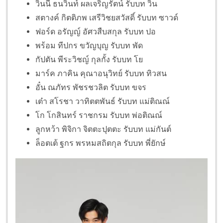
วินนี่ ธนวินท์ ผลเจริญรัตน์ รับบท วิน
สตางค์ กิตติภพ เสรีวิชยสวัสดิ์ รับบท ซาวด์
ฟอร์ด อรัญญ์ อัศวสืบสกุล รับบท ปอ
พร้อม ทีปกร ขวัญบุญ รับบท พัด
กัปตัน พีระวิชญ์ กุลกั้ง รับบท โย
มาร์ค ภาคิน คุณาอนุวิทย์ รับบท ทิวสน
อั๋น ณภัทร พัชรชวลิต รับบท ขจร
เต๋า สโรชา วาทิตตพันธ์ รับบท แม่ติณณ์
โก โกสินทร์ ราชกรม รับบท พ่อติณณ์
ลูกหว้า พิจิกา จิตตะปุตตะ รับบท แม่กันต์
ล็อตเต้ ฐกร พรหมสถิตกุล รับบท พี่ยักษ์