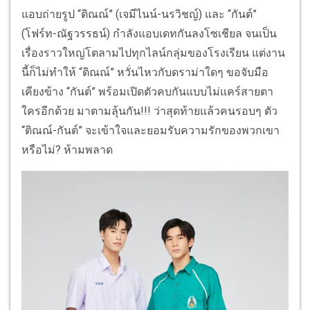
แอบถ่ายรูป “ติณณ์” (เจมีไนน์-นรวิชญ์) และ “กันต์”
(โฟร์ท-ณัฐวรรธน์) กำลังแอบเดทกันลงโซเชียล จนเป็น
เรื่องราวใหญ่โตลามไปทุกไลน์กลุ่มของโรงเรียน แต่งาน
นี้ก็ไม่ทำให้ “ติณณ์” หวั่นไหวกับดราม่าใดๆ ขอจับมือ
เคียงข้าง “กันต์” พร้อมเปิดตัวคบกันแบบไม่แคร์สายตา
ใครอีกด้วย มาตามลุ้นกัน!!! ว่าสุดท้ายแล้วคนรอบๆ ตัว
“ติณณ์-กันต์” จะเข้าใจและยอมรับความรักของพวกเขา
หรือไม่? ห้ามพลาด