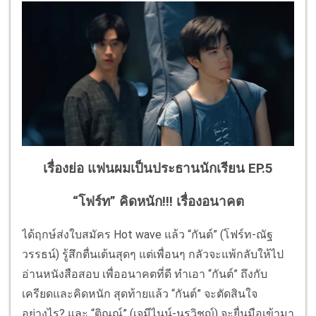
เรื่องย่อ แฟนผมเป็นประธานนักเรียน EP.5
“โฟร์ท” คิดหนัก!!! เรื่องอนาคต
ได้ฤกษ์ส่งใบสมัคร Hot wave แล้ว “กันต์” (โฟร์ท-ณัฐ
วรรธน์) รู้สึกตื่นเต้นสุดๆ แต่เพื่อนๆ กลัวจะแพ้กลับให้ไป
อ่านหนังสือสอบ เพื่ออนาคตที่ดี ทำเอา “กันต์” ถึงกับ
เครียดและคิดหนัก สุดท้ายแล้ว “กันต์” จะตัดสินใจ
อย่างไร? และ “ติณณ์” (เจมีไนน์-นรวิชญ์) จะยื่นมือเข้ามา