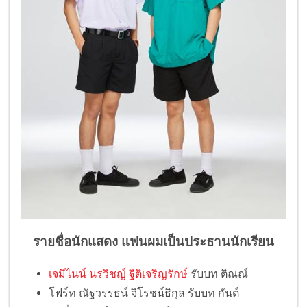
รายชื่อนักแสดง
แฟนผมเป็นประธานนักเรียน
เจมีไนน์ นรวิชญ์ ฐิติเจริญรักษ์
รับบท ติณณ์
โฟร์ท ณัฐวรรธน์ จิโรชน์ธิกุล รับบท กันต์