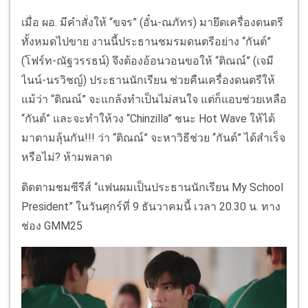
เมื่อ ผอ. มีคำสั่งให้ “ขจร” (อั๋น-ณภัทร) มายึดเครื่องดนตรี
ทั้งหมดไปขาย งานนี้ประธานชมรมดนตรีอย่าง “กันต์”
(โฟร์ท-ณัฐวรรธน์) จึงต้องอ้อนวอนขอให้ “ติณณ์” (เจมี
ไนน์-นรวิชญ์) ประธานนักเรียน ช่วยคืนเครื่องดนตรีให้
แม้ว่า “ติณณ์” จะแกล้งทำเป็นไม่สนใจ แต่ก็แอบช่วยเหลือ
“กันต์” และจะทำให้วง “Chinzilla” ชนะ Hot Wave ให้ได้
มาตามลุ้นกัน!!! ว่า “ติณณ์” จะหาวิธีช่วย “กันต์” ได้สำเร็จ
หรือไม่? ห้ามพลาด
ติดตามชมซีรีส์ “แฟนผมเป็นประธานนักเรียน My School
President” ในวันศุกร์ที่ 9 ธันวาคมนี้ เวลา 20.30 น. ทาง
ช่อง GMM25