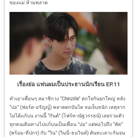
ของแม่ ห้ามพลาด
เรื่องย่อ แฟนผมเป็นประธานนักเรียน EP.11
ทำเอาเพื่อนๆ สมาชิกวง “Chinzilla” ตกใจกันยกใหญ่ หลัง
“ปอ” (ฟอร์ด-อรัญญ์) พลาดตกบันได จนเจ็บหนัก เหตุจาก
ไม่ได้แก้บน งานนี้ “กันต์” (โฟร์ท-ณัฐวรรธน์) เลยรวมตัว
ทุกคนเดินทางไปแก้บนเป็นเพื่อน “ปอ” แต่พอไปถึง “พัด”
(พร้อม-ทีปกร) กับ “วิน” (วินนี่-ธนวินท์) ดันทะเลาะกันจน