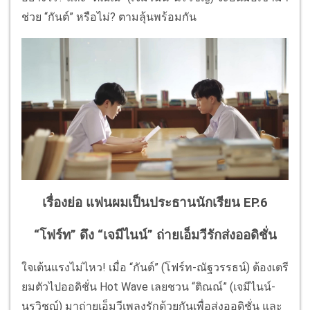
ช่วย “กันต์” หรือไม่? ตามลุ้นพร้อมกัน
เรื่องย่อ แฟนผมเป็นประธานนักเรียน EP.6
“โฟร์ท” ดึง “เจมีไนน์” ถ่ายเอ็มวีรักส่งออดิชั่น
ใจเต้นแรงไม่ไหว! เมื่อ “กันต์” (โฟร์ท-ณัฐวรรธน์) ต้องเตรี
ยมตัวไปออดิชั่น Hot Wave เลยชวน “ติณณ์” (เจมีไนน์-
นรวิชญ์) มาถ่ายเอ็มวีเพลงรักด้วยกันเพื่อส่งออดิชั่น และ