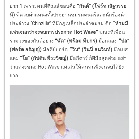
ยาก 1 เพราะคนที่ติณณ์ชอบคือ
“กันต์” (โฟร์ท ณัฐวรรธ
น์)
ที่ควบตำแหน่งทั้งประธานชมรมดนตรีและนักร้องนำ
ประจำวง “Chinzilla” ที่มีกฎเหล็กประจําชมรม คือ
“ห้ามมี
แฟนจนกว่าจะจบการประกวด
Hot Wave”
ขณะที่เพื่อน
ร่วมวงของกันต์อย่าง
“พัด” (พร้อม ทีปกร)
มือกลอง,
“ปอ”
(ฟอร์ด อรัญญ์)
มือคีย์บอร์ด,
“วิน” (วินนี่ ธนวินท์)
มือเบส
และ
“โย” (กัปตัน พีระวิชญ์)
มือกีตาร์ ก็ฝีมือสุดห่วย อย่า
ว่าแต่จะชนะ Hot Wave แค่เล่นให้คนทนฟังจนจบได้ยัง
ยาก