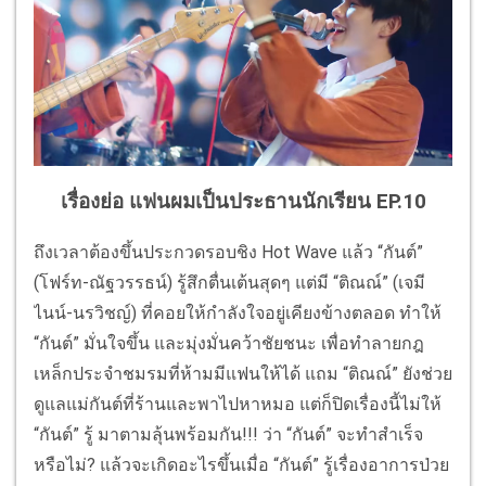
เรื่องย่อ แฟนผมเป็นประธานนักเรียน EP.10
ถึงเวลาต้องขึ้นประกวดรอบชิง Hot Wave แล้ว “กันต์”
(โฟร์ท-ณัฐวรรธน์) รู้สึกตื่นเต้นสุดๆ แต่มี “ติณณ์” (เจมี
ไนน์-นรวิชญ์) ที่คอยให้กำลังใจอยู่เคียงข้างตลอด ทำให้
“กันต์” มั่นใจขึ้น และมุ่งมั่นคว้าชัยชนะ เพื่อทำลายกฎ
เหล็กประจําชมรมที่ห้ามมีแฟนให้ได้ แถม “ติณณ์” ยังช่วย
ดูแลแม่กันต์ที่ร้านและพาไปหาหมอ แต่ก็ปิดเรื่องนี้ไม่ให้
“กันต์” รู้ มาตามลุ้นพร้อมกัน!!! ว่า “กันต์” จะทำสำเร็จ
หรือไม่? แล้วจะเกิดอะไรขึ้นเมื่อ “กันต์” รู้เรื่องอาการป่วย