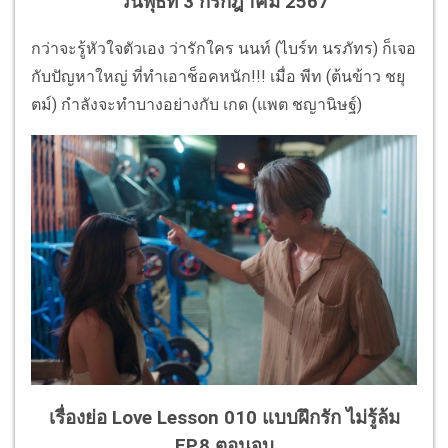
วันพุธที่ 3 กรกฎาคม 2567
กว่าจะรู้หัวใจตัวเอง ว่ารักใคร นนท์ (ไบร์ท นรภัทร) ก็เจอ
กับปัญหาใหญ่ ที่ทำเอาช็อคหนัก!!! เมื่อ พีท (ต้นข้าว ชยุ
ตม์) กำลังจะทำบางอย่างกับ เกด (แพต ชญานิษฐ์)
เรื่องย่อ Love Lesson 010 แบบฝึกรัก ไม่รู้ล้ม
EP.8 ตอนจบ