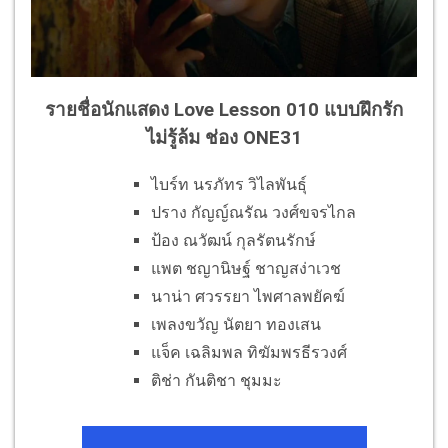
รายชื่อนักแสดง Love Lesson 010 แบบฝึกรัก
ไม่รู้ล้ม ช่อง ONE31
ไบร์ท นรภัทร วิไลพันธุ์
ปราง กัญญ์ณรัณ วงศ์ขจรไกล
ป้อง ณวัฒน์ กุลรัตนรักษ์
แพต ชญานิษฐ์ ชาญสง่าเวช
นาน่า ศวรรยา ไพศาลพยัคฆ์
เพลงขวัญ นัตยา ทองเสน
แจ็ค เฉลิมพล ทิฆัมพรธีรวงศ์
ติช่า กันติชา ชุมมะ