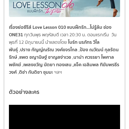
เรื่องย่อซีรีส์ Love Lesson 010 แบบฝึกรัก...ไม่รู้ล้ม ช่อง
ONE31
ทุกวันพุธ พฤหัสบดี เวลา 20:30 น. ตอนแรกเริ่ม วัน
ไบร์ท
นรภัทร วิไล
พุธที่ 12 มิถุนายนนี้ นำแสดงโดย
พันธุ์
ปราง
กัญญ์ณรัณ วงศ์ขจรไกล
ป้อง
ณวัฒน์ กุลรัตน
,
,
รักษ์
แพต
ชญานิษฐ์ ชาญสง่าเวช
นาน่า
ศวรรยา ไพศาล
,
,
พยัคฆ์
เพลงขวัญ
นัตยา ทองเสน ,แจ็ค
เฉลิมพล
ทิฆัมพรธีร
,
วงศ์
ติช่า
กันติชา
ชุมมะ
,
ฯลฯ
ตัวอย่างละคร