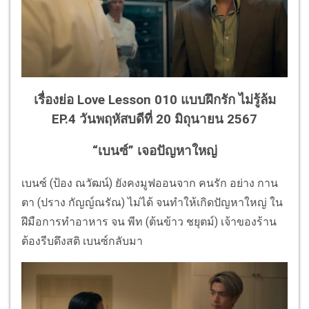
เรื่องย่อ Love Lesson 010 แบบฝึกรัก ไม่รู้ล้ม
EP.4 วันพฤหัสบดีที่ 20 มิถุนายน 2567
“เบนซ์” เจอปัญหาใหญ่
เบนซ์ (ป้อง ณวัฒน์) ยังคงมูฟออนจาก คนรัก อย่าง กาน
ตา (ปราง กัญญ์ณรัณ) ไม่ได้ จนทำให้เกิดปัญหาใหญ่ ใน
ฝีมือการทำอาหาร จน พีท (ต้นข้าว ชยุตม์) เจ้าของร้าน
ต้องรีบดึงสติ เบนซ์กลับมา