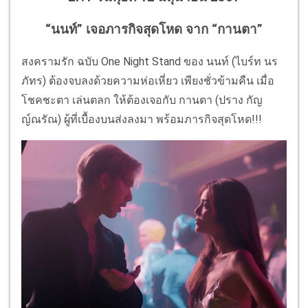
“นนท์” เจอภารกิจสุดโหด จาก “กานตา”
สงครามรัก ฉบับ One Night Stand ของ นนท์ (ไบร์ท นร
ภัทร) ต้องจบลงด้วยความห่อเหี่ยว เพียงชั่วข้ามคืน เมื่อ
โชคชะตา เล่นตลก ให้ต้องเจอกับ กานตา (ปราง กัญ
ญ์ณรัณ) ผู้ที่เบื้องบนส่งลงมา พร้อมภารกิจสุดโหด!!!