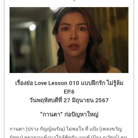
เรื่องย่อ Love Lesson 010 แบบฝึกรัก ไม่รู้ล้ม
EP.6
วันพฤหัสบดีที่ 27 มิถุนายน 2567
“กานตา” ก่อปัญหาใหญ่
กานตา (ปราง กัญญ์ณรัณ) ไม่พอใจ ที่ แป้ง (เพลงขวัญ
นัตยา) พยายามเข้ามาใกล้ชิดกับ เบนซ์ (ป้อง ณวัฒน์) คน