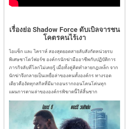
เรื่องย่อ Shadow Force ดับเบิลจารชน
โคตรคนไร้เงา
ไอแซ็ก และ ไคราห์ สองสุดยอดสายลับสังกั
ดหน่วยรบ
พิเศษชาโดว์ฟอร์ซ
อง
ค์กรนักฆ่ามืออาชีพกับปฏิบัติ
การ
ภารกิจลับที่โลกไม่เคยรู้ เมื่อทั้งคู่คิดทำลายกฎเหล็ก จาก
นักฆ่าจึงกลายเป็นเหยื่อล่
าของคนทั้งองค์กร ทางรอด
เดียวคืองัดทุกสกิลที่มี
มาถอนรากถอนโคนโค่นทุ
ก
แผนการตามล่าขององค์กรพิฆาตนี้
ให้สิ้นซาก