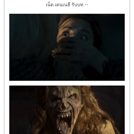
เน็ด เดนเนฮี รับบท --