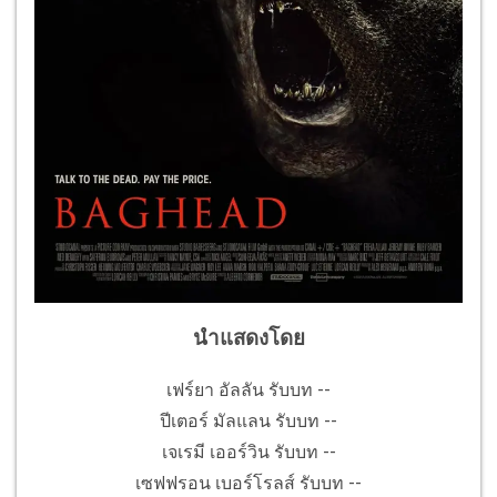
นำแสดงโดย
เฟร์ยา อัลลัน รับบท --
ปีเตอร์ มัลแลน รับบท --
เจเรมี เออร์วิน รับบท --
เซฟฟรอน เบอร์โรลส์ รับบท --