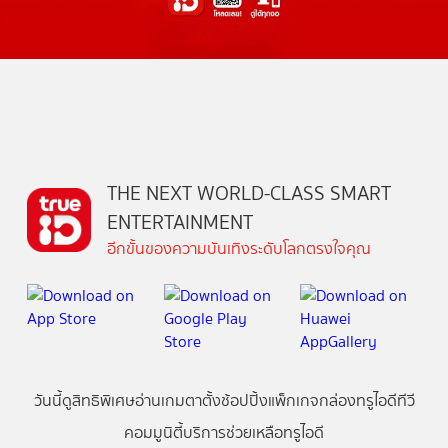
THE NEXT WORLD-CLASS SMART
ENTERTAINMENT
อีกขั้นของความบันเทิงระดับโลกตรงใจคุณ
วันนี้
ดู
สิทธิพิเศษ
อ่าน
เกม
ตาตั้ง
ช้อปปิ้ง
แพ็กเกจ
กล่องทรูไอดีทีวี
คอมมูนิตี้
บริการช่วยเหลือทรูไอดี