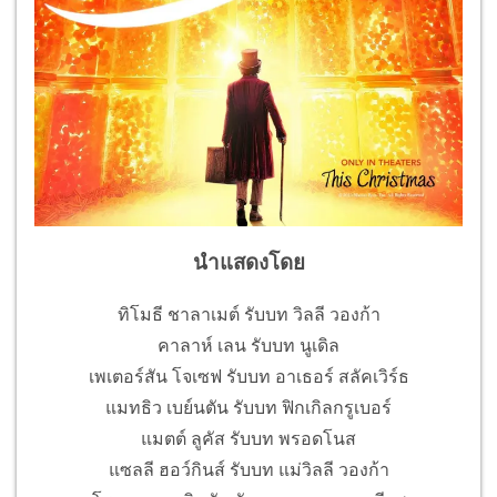
นำแสดงโดย
ทิโมธี ชาลาเมต์ รับบท วิลลี วองก้า
คาลาห์ เลน รับบท นูเดิล
เพเตอร์สัน โจเซฟ รับบท อาเธอร์ สลัคเวิร์ธ
แมทธิว เบย์นตัน รับบท ฟิกเกิลกรูเบอร์
แมตต์ ลูคัส รับบท พรอดโนส
แซลลี ฮอว์กินส์ รับบท แม่วิลลี วองก้า