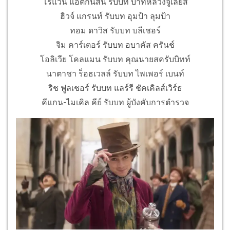
โรแวน แอตกินสัน รับบท บาทหลวงจูเลียส
ฮิวจ์ แกรนท์ รับบท อุมป้า ลุมป้า
ทอม ดาวิส รับบท บลีเชอร์
จิม คาร์เตอร์ รับบท อบาคัส ครันช์
โอลิเวีย โคลแมน รับบท คุณนายสครับบิทท์
นาตาชา ร็อธเวลล์ รับบท ไพเพอร์ เบนท์
ริช ฟูลเชอร์ รับบท แลร์รี ชัคเคิลส์เวิร์ธ
คีแกน-ไมเคิล คีย์ รับบท ผู้บังคับการตำรวจ