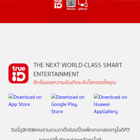
THE NEXT WORLD-CLASS SMART
ENTERTAINMENT
อีกขั้นของความบันเทิงระดับโลกตรงใจคุณ
วันนี้
ดู
สิทธิพิเศษ
อ่าน
เกม
ตาตั้ง
ช้อปปิ้ง
แพ็กเกจ
กล่องทรูไอดีทีวี
คอมมูนิตี้
บริการช่วยเหลือทรูไอดี