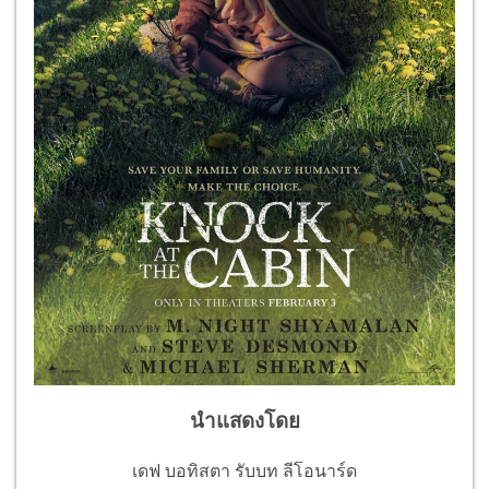
นำแสดงโดย
เดฟ บอทิสตา รับบท ลีโอนาร์ด