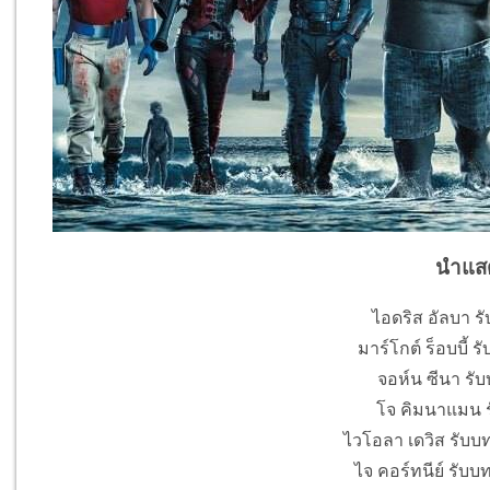
นำแส
ไอดริส อัลบา ร
มาร์โกต์ ร็อบบี้ รั
จอห์น ซีนา รับ
โจ คิมนาแมน ร
ไวโอลา เดวิส รับบ
ไจ คอร์ทนีย์ รับบ