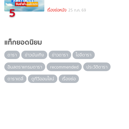
5
เรื่องย่อหนัง
25 ก.ค. 69
แท็กยอดนิยม
ดารา
ข่าวบันเทิง
ข่าวดารา
ไอจีดารา
อินสตราแกรมดารา
recommended
ประวัติดารา
ดาราเดลี่
ดูทีวีออนไลน์
เรื่องย่อ