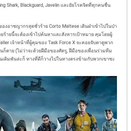
g Shark, Blackguard, Javelin และยัยโรคจิตที่ทุกคนชื่น
งอาชญากรสุดชั่วร้าย Corto Maltese เดินฝ่าเข้าไปในป่า
วายร้ายนี้จะต้องเข้าไปค้นหาและสังหารเป้าหมาย คุมโดยผู้
aller เจ้าหน้าที่ผู้คุมของ Task Force X จะคอยจับตาดูพวก
ก็ตาย (ไม่ว่าจะด้วยฝีมือของศัตรู, ฝีมือของเพื่อนร่วมทีม
นเดิมพันล่ะก็ ทางที่ดีก็วางไปในทางตรงข้ามกับพวกเขาซะ