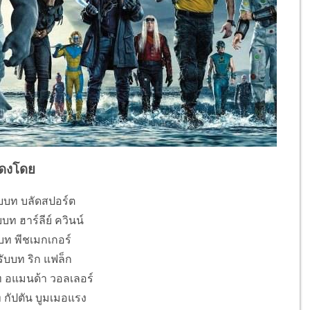
ดงโดย
ับบท บลัดสปอร์ต
บบท ฮาร์ลีย์ ควินน์
บท พีชเมกเกอร์
ับบท ริก แฟล็ก
ท อแมนด้า วอลเลอร์
ท กัปตัน บูมเมอแรง