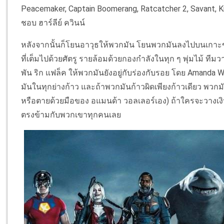
Peacemaker, Captain Boomerang, Ratcatcher 2, Savant, Kin
ชอบ ฮาร์ลีย์ ควินน์
หลังจากนั้นก็โยนอาวุธให้พวกมัน โยนพวกมันลงไปบนเกาะขอ
ที่เต็มไปด้วยศัตรู รายล้อมด้วยกองกำลังในทุก ๆ พุ่มไม้ ทีม
พัน ริก แฟล็ค ให้พวกมันยังอยู่กับร่องกับรอย โดย Amanda W
มันในทุกย่างก้าว และถ้าพวกมันก้าวผิดเพียงก้าวเดียว พวกมัน
หรือตายด้วยมือของ อแมนด้า วอลเลอร์เอง) ถ้าใครจะวางเงิ
ตรงข้ามกับพวกเขาทุกคนเลย