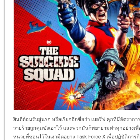
ยินดีต้อนรับสู่นรก หรือเรียกอีกชื่อว่า เบลรีฟ คุกที่มีอัตราก
วายร้ายถูกคุมขังเอาไว้ และพวกมันก็พยายามทำทุกอย่างเพื
หน่วยที่ซ่อนไว้ในเงามืดอย่าง Task Force X เพื่อปฏิบัติภาร