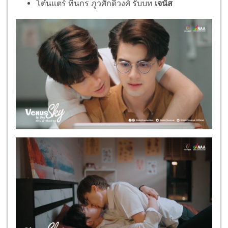
โต๋นแตร์ ทินกร ภูวศักดิวงศ์ รับบท
เจนัส