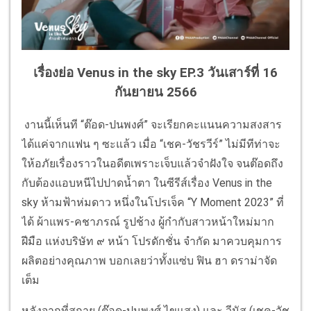
เรื่องย่อ Venus in the sky EP.3 วันเสาร์ที่ 16
กันยายน 2566
งานนี้เห็นที “ต๊อด-ปนพงศ์” จะเรียกคะแนนความสงสาร
ได้แค่จากแฟน ๆ ซะแล้ว เมื่อ “เชค-วัชรวีร์” ไม่มีทีท่าจะ
ให้อภัยเรื่องราวในอดีตเพราะเจ็บแล้วจำฝังใจ จนต๊อดถึง
กับต้องแอบหนีไปปาดน้ำตา ในซีรีส์เรื่อง Venus in the
sky ห้ามฟ้าห่มดาว หนึ่งในโปรเจ็ค “Y Moment 2023” ที่
ได้ ผ้าแพร-คชาภรณ์ รูปช้าง ผู้กำกับสาวหน้าใหม่มาก
ฝีมือ แห่งบริษัท ๙ หน้า โปรดักชั่น จำกัด มาควบคุมการ
ผลิตอย่างคุณภาพ บอกเลยว่าทั้งแซ่บ ฟิน ฮา ดราม่าจัด
เต็ม
หลังจากที่สกาย (ต๊อด-ปนพงศ์ ไขแสง) และ วีนัส (เชค-วัช