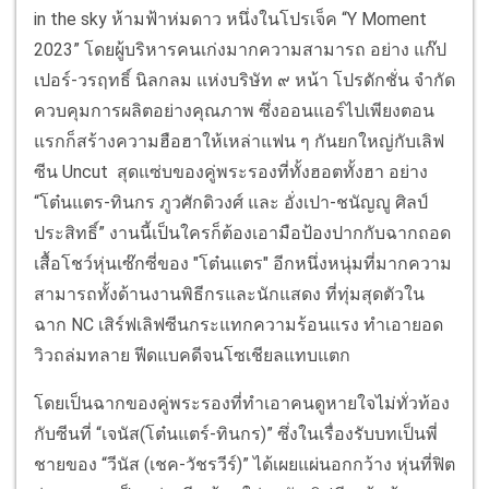
in the sky ห้ามฟ้าห่มดาว หนึ่งในโปรเจ็ค “Y Moment
2023” โดยผู้บริหารคนเก่งมากความสามารถ อย่าง แก๊ป
เปอร์-วรฤทธิ์ นิลกลม แห่งบริษัท ๙ หน้า โปรดักชั่น จำกัด
ควบคุมการผลิตอย่างคุณภาพ ซึ่งออนแอร์ไปเพียงตอน
แรกก็สร้างความฮือฮาให้เหล่าแฟน ๆ กันยกใหญ่กับเลิฟ
ซีน Uncut สุดแซ่บของคู่พระรองที่ทั้งฮอตทั้งฮา อย่าง
“โต๋นแตร-ทินกร ภูวศักดิวงศ์ และ อั่งเปา-ชนัญญู ศิลป์
ประสิทธิ์” งานนี้เป็นใครก็ต้องเอามือป้องปากกับฉากถอด
เสื้อโชว์หุ่นเซ๊กซี่ของ "โต๋นแตร" อีกหนึ่งหนุ่มที่มากความ
สามารถทั้งด้านงานพิธีกรและนักแสดง ที่ทุ่มสุดตัวใน
ฉาก NC เสิร์ฟเลิฟซีนกระแทกความร้อนแรง ทำเอายอด
วิวถล่มทลาย ฟีดแบคดีจนโซเชียลแทบแตก
โดยเป็นฉากของคู่พระรองที่ทำเอาคนดูหายใจไม่ทั่วท้อง
กับซีนที่ “เจนัส(โต๋นแตร์-ทินกร)” ซึ่งในเรื่องรับบทเป็นพี่
ชายของ “วีนัส (เชค-วัชรวีร์)” ได้เผยแผ่นอกกว้าง หุ่นที่ฟิต