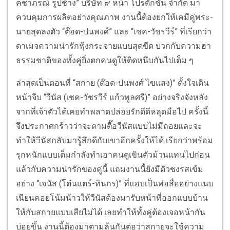
คชาภรณ์ รูปช้าง” บริษัท ๙ หน้า โปรดักชั่น จำกัด มา
ควบคุมการผลิตอย่างคุณภาพ งานนี้ต้องยกให้เคมีคู่พระ-
นายสุดลงตัว “ต๊อด-ปนพงศ์” และ “เชค-วัชรวีร์” ที่เรียกว่า
ดาเมจความน่ารักฟุ้งกระจายแบบสุดขีด บวกกับความฮา
ธรรมชาติของทั้งคู่ยิ่งตกคนดูให้ติดหนึบกันไปเต็ม ๆ
ล่าสุดเป็นตอนที่ “สกาย (ต๊อด-ปนพงศ์ ไขแสง)” ตั้งใจเดิน
หน้าจีบ “วีนัส (เชค-วัชรวีร์ แก้วพูลศรี)” อย่างจริงจังหลัง
จากที่เจ้าตัวได้เคยทำพลาดปล่อยรักดีดีหลุดมือไป ครั้งนี้
จึงประกาศกร้าวว่าจะตามตื๊อวีนัสแบบไม่มีถอยและจะ
ทำให้วีนัสกลับมารู้สึกดีกับเขาอีกครั้งให้ได้ เรียกว่าพร้อม
รุกหนักแบบเต็มกำลังทำเอาคนดูเขินตัวม้วนแทนไปก่อน
แล้วกับความน่ารักของคู่นี้ แถมงานนี้ยังมีตัวชงรสเข้ม
อย่าง “เจนัส (โต๋นแตร์-ทินกร)” ที่แอบเป็นพ่อสื่ออย่างแนบ
เนียนคอยโน้มน้าวให้วีนัสต้องมารับหน้าที่ออกแบบบ้าน
ให้กับสกายแบบเสียไม่ได้ เลยทำให้ทั้งคู่ต้องเจอหน้ากัน
บ่อยขึ้น งานนี้ต้องมาตามลุ้นกันต่อว่าสกายจะใช้ความ