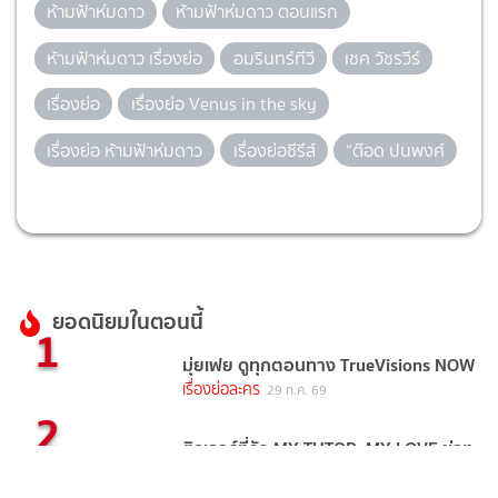
ห้ามฟ้าห่มดาว
ห้ามฟ้าห่มดาว ตอนแรก
ห้ามฟ้าห่มดาว เรื่องย่อ
อมรินทร์ทีวี
เชค วัชรวีร์
เรื่องย่อ
เรื่องย่อ Venus in the sky
เรื่องย่อ ห้ามฟ้าห่มดาว
เรื่องย่อซีรีส์
“ต๊อด ปนพงศ์
ยอดนิยมในตอนนี้
1
มุ่ยเฟย ดูทุกตอนทาง TrueVisions NOW
เรื่องย่อละคร
29 ก.ค. 69
2
ติวเธอร์ที่รัก MY TUTOR, MY LOVE ช่อง
วัน 31 (ตอนจบ) หัวใจของทุกคนเต้นไม่
เป็นจังหวะ