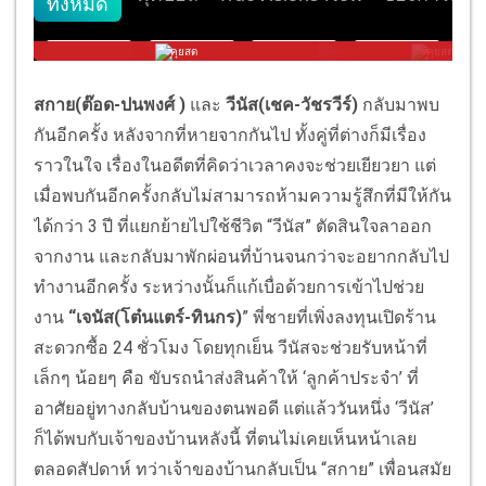
สกาย(ต๊อด-ปนพงศ์ )
และ
วีนัส(เชค-วัชรวีร์)
กลับมาพบ
กันอีกครั้ง หลังจากที่หายจากกันไป ทั้งคู่ที่ต่างก็มีเรื่อง
ราวในใจ เรื่องในอดีตที่คิดว่าเวลาคงจะช่วยเยียวยา แต่
เมื่อพบกันอีกครั้งกลับไม่สามารถห้ามความรู้สึกที่มีให้กัน
ได้กว่า 3 ปี ที่แยกย้ายไปใช้ชีวิต “วีนัส” ตัดสินใจลาออก
จากงาน และกลับมาพักผ่อนที่บ้านจนกว่าจะอยากกลับไป
ทำงานอีกครั้ง ระหว่างนั้นก็แก้เบื่อด้วยการเข้าไปช่วย
งาน
“เจนัส(โต๋นแตร์-ทินกร)
” พี่ชายที่เพิ่งลงทุนเปิดร้าน
สะดวกซื้อ 24 ชั่วโมง โดยทุกเย็น วีนัสจะช่วยรับหน้าที่
เล็กๆ น้อยๆ คือ ขับรถนำส่งสินค้าให้ ‘ลูกค้าประจำ’ ที่
อาศัยอยู่ทางกลับบ้านของตนพอดี แต่แล้ววันหนึ่ง ‘วีนัส’
ก็ได้พบกับเจ้าของบ้านหลังนี้ ที่ตนไม่เคยเห็นหน้าเลย
ตลอดสัปดาห์ ทว่าเจ้าของบ้านกลับเป็น “สกาย” เพื่อนสมัย