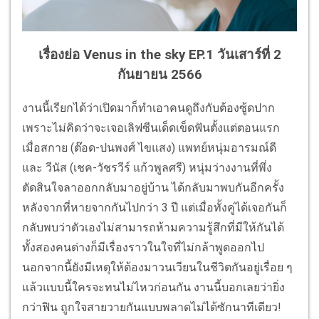
เรื่องย่อ Venus in the sky EP.1 วันเสาร์ที่ 2
กันยายน 2566
งานนี้เรียกได้ว่าเปิดมาก็ทำเอาคนดูถึงกับต้องซู้ดปาก
เพราะไม่คิดว่าจะเจอเลิฟซีนเด็ดเข็ดฟันตั้งแต่ตอนแรก
เมื่อสกาย (ต๊อด-ปนพงศ์ ไขแสง) แพทย์หนุ่มอารมณ์ดี
และ วีนัส (เชค-วัชรวีร์ แก้วพูลศรี) หนุ่มว่างงานที่พึ่ง
ตัดสินใจลาออกกลับมาอยู่บ้าน ได้กลับมาพบกันอีกครั้ง
หลังจากที่หายจากกันไปกว่า 3 ปี แต่เมื่อทั้งคู่ได้เจอกันก็
กลับพบว่าตัวเองไม่สามารถห้ามความรู้สึกที่มีให้กันได้
ทั้งสองคนต่างก็มีเรื่องราวในใจที่ไม่กล้าพูดออกไป
นอกจากนี้ยังมีเหตุให้ต้องมาวนเวียนในชีวิตกันอยู่เรื่อย ๆ
แล้วแบบนี้ใครจะทนไม่ไหวก่อนกัน งานนี้บอกเลยว่ายิ่ง
กว่าฟิน ถูกใจสายวายกันแบบพลาดไม่ได้ซักนาทีเดียว!