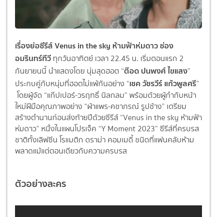
เรื่องย่อซีรีส์ Venus in the sky ห้ามฟ้าห่มดาว ช่อง
อมรินทร์ทีวี
ทุกวันอาทิตย์ เวลา 22.45 น. เริ่มตอนแรก 2
ต๊อด ปนพงศ์ ไขแสง
กันยายนนี้ นำแสดงโดย นุ่มสุดฮอต “
”
เชค วัชรวีร์ แก้วพูลศรี
ประกบคู่กับหนุ่มที่ฮอตไม่แพ้กันอย่าง “
”
โดยผู้จัด “แก๊ปเปอร์-วรฤทธิ์ นิลกลม” พร้อมด้วยผู้กำกับหน้า
ใหม่ฝีมือคุณภาพอย่าง “ผ้าแพร-คชาภรณ์ รูปช้าง” เตรียม
สร้างตำนานก่อนส่งท้ายปีด้วยซีรีส์ “Venus in the sky ห้ามฟ้า
ห่มดาว” หนึ่งในแผนโปรเจ็ค “Y Moment 2023” ซีรีส์ที่ครบรส
ชาติทั้งเลิฟซีน โรแมติก ดราม่า คอมเมดี้ ชนิดที่แฟนคลับห้าม
พลาดแม้แต่ตอนเดียวกับความครบรส
ตัวอย่างละคร