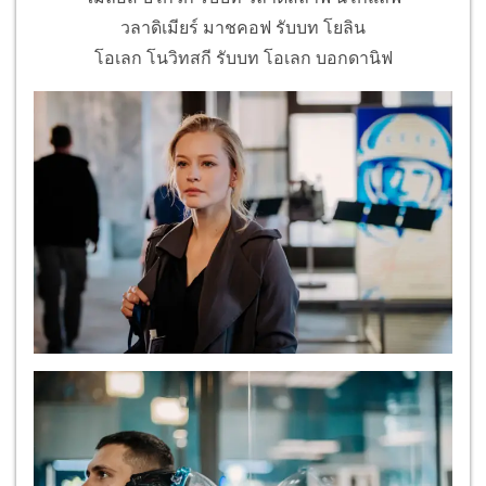
วลาดิเมียร์ มาชคอฟ รับบท โยลิน
โอเลก โนวิทสกี รับบท โอเลก บอกดานิฟ