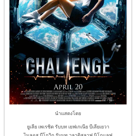
นำแสดงโดย
ยูเลีย เพเรซิด รับบท เยฟเกเนีย บีเลียเยวา
ไมลอส บีโกวิก รับบท วลาดิสลาฟ นิโกแลฟ