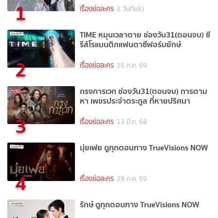
1
เรื่องย่อละคร
2 วันที่แล้ว
TIME หมุนเวลาตาย ช่องวัน31(ตอนจบ) ซี
รีส์โรแมนติกแฟนตาซีฟอร์มยักษ์
2
เรื่องย่อละคร
16 ก.ค. 69
กรงการเวก ช่องวัน31(ตอนจบ) การตาม
หา เพชรประจำตระกูล ที่หายปริศนา
3
เรื่องย่อละคร
13 มี.ค. 68
มุ่ยเฟย ดูทุกตอนทาง TrueVisions NOW
4
เรื่องย่อละคร
29 ก.ค. 69
รักษ์ ดูทุกตอนทาง TrueVisions NOW