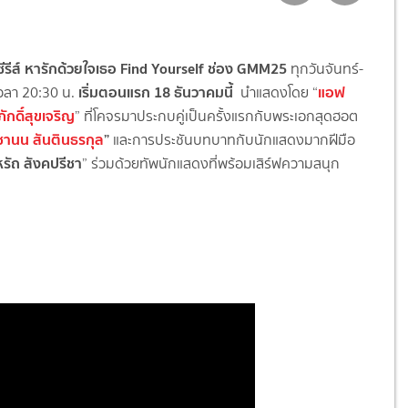
อซีรีส์ หารักด้วยใจเธอ Find Yourself ช่อง GMM25
ทุกวันจันทร์-
เริ่มตอนแรก 18 ธันวาคมนี้
แอฟ
เวลา 20:30 น.
นำแสดงโดย “
ักดิ์สุขเจริญ
”
ที่โคจรมาประกบคู่เป็นครั้งแรกกับพระเอกสุดฮอต
ชานน สันตินธรกุล
”
และการประชันบทบาทกับนักแสดงมากฝีมือ
รัถ สังคปรีชา
” ร่วมด้วยทัพนักแสดงที่พร้อมเสิร์ฟความสนุก