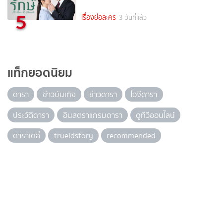
5
เรื่องย่อละคร
3 วันที่แล้ว
แท็กยอดนิยม
ดารา
ข่าวบันเทิง
ข่าวดารา
ไอจีดารา
ประวัติดารา
อินสตราแกรมดารา
ดูทีวีออนไลน์
ดาราเดลี่
trueidstory
recommended