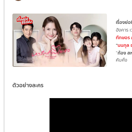
เรื่องย่
อังคาร 
ทักษอร ภ
“
นนกุล 
ก้อง
สห
“
คับคั่ง
ตัวอย่างละคร