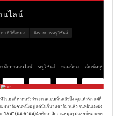
ไรเธอก็คาดหวังว่าจะเจอแบบเห็นแล้วปิ๊ง คุยแล้วรัก แต่ก็
สมัยมหาลัยคนหนึ่งอยู่ แต่นั่นก็นานชาติมาแล้ว จนหยินเองยัง
จอ
“เชน” (นน ชานน)
นักศึกษาฝึกงานหนุ่มรูปหล่อที่คอยเทค