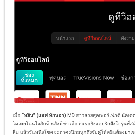
เมื่อ
“หยิน” (แอฟ ทักษอร)
MD สาวสวยสุดเพอร์เฟกต์ นัดเดตที
ไม่เคยโดนใจสักที หลังมีข่าวลือว่าเธอยังแอบรักฝังใจรุ่นพี่
ลืม แล้ววันหนึ่งโชคชะตาคงนึกสนุกถึงจับคู่ให้หยินต้องมาเ