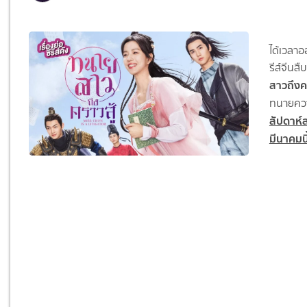
ได้เวลา
รีส์จีน
สาวถึงค
ทนายควา
สัปดาห์ล
มีนาคมนี้