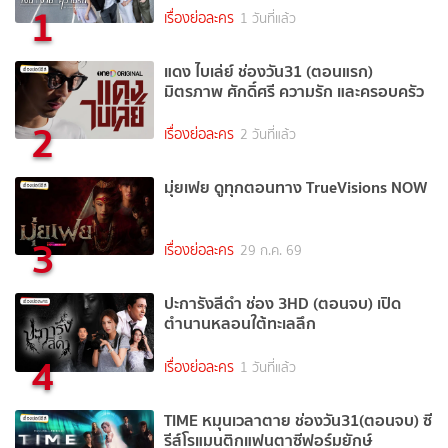
1
เรื่องย่อละคร
1 วันที่แล้ว
แดง ไบเล่ย์ ช่องวัน31 (ตอนแรก)
มิตรภาพ ศักดิ์ศรี ความรัก และครอบครัว
2
เรื่องย่อละคร
2 วันที่แล้ว
มุ่ยเฟย ดูทุกตอนทาง TrueVisions NOW
3
เรื่องย่อละคร
29 ก.ค. 69
ปะการังสีดำ ช่อง 3HD (ตอนจบ) เปิด
ตำนานหลอนใต้ทะเลลึก
4
เรื่องย่อละคร
1 วันที่แล้ว
TIME หมุนเวลาตาย ช่องวัน31(ตอนจบ) ซี
รีส์โรแมนติกแฟนตาซีฟอร์มยักษ์