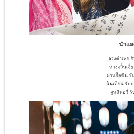
นำแส
จวงต๋าเฟย รั
หวงจวิ้นเจี๋
ฝานจื้อซิน รั
ฉินเทียน รับบ
จูหลินอวี่ ร