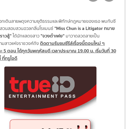
ออกเดินสายผดุงความยุติธรรมและพิทักษ์กฎหมายของเธอ พบกับซี
"Miss Chun is a Litigator ทนาย
สืบสวนสอบสวนอวลกลิ่นโรแมนซ์
ราวสู้"
"จวงต๋าเฟย"
ได้นักแสดงสาว
มาวาดลวดลายเป็น
ติดตามรับชมซีรีส์เรื่องนี้ตอนใหม่ ๆ
มสาวแห่งราชวงศ์ถัง
ะ 5 ตอน ได้ทุกวันพฤหัสบดี เวลาประมาณ 19.00 น. เริ่มวันที่ 30
 ที่ทรูไอดี