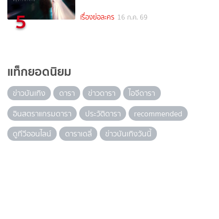
5
เรื่องย่อละคร
16 ก.ค. 69
แท็กยอดนิยม
ข่าวบันเทิง
ดารา
ข่าวดารา
ไอจีดารา
อินสตราแกรมดารา
ประวัติดารา
recommended
ดูทีวีออนไลน์
ดาราเดลี่
ข่าวบันเทิงวันนี้