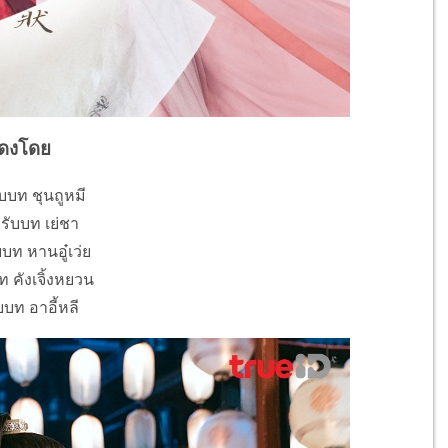
ดงโดย
บบท ชุนถูหมี
ย รับบท เย่ชา
บบท หานอู๋เว่ย
ท คังเจิ้งหยวน
ับบท อาอี้หลี