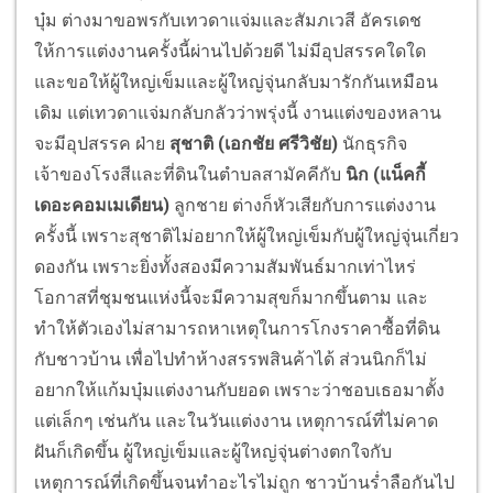
บุ๋ม ต่างมาขอพรกับเทวดาแจ่มและสัมภเวสี อัครเดช
ให้การแต่งงานครั้งนี้ผ่านไปด้วยดี ไม่มีอุปสรรคใดใด
และขอให้ผู้ใหญ่เข็มและผู้ใหญ่จุ่นกลับมารักกันเหมือน
เดิม แต่เทวดาแจ่มกลับกลัวว่าพรุ่งนี้ งานแต่งของหลาน
จะมีอุปสรรค ฝ่าย
สุชาติ (เอกชัย ศรีวิชัย)
นักธุรกิจ
เจ้าของโรงสีและที่ดินในตำบลสามัคคีกับ
นิก (แน็คกี้
เดอะคอมเมเดียน)
ลูกชาย ต่างก็หัวเสียกับการแต่งงาน
ครั้งนี้ เพราะสุชาติไม่อยากให้ผู้ใหญ่เข็มกับผู้ใหญ่จุ่นเกี่ยว
ดองกัน เพราะยิ่งทั้งสองมีความสัมพันธ์มากเท่าไหร่
โอกาสที่ชุมชนแห่งนี้จะมีความสุขก็มากขึ้นตาม และ
ทำให้ตัวเองไม่สามารถหาเหตุในการโกงราคาซื้อที่ดิน
กับชาวบ้าน เพื่อไปทำห้างสรรพสินค้าได้ ส่วนนิกก็ไม่
อยากให้แก้มบุ๋มแต่งงานกับยอด เพราะว่าชอบเธอมาตั้ง
แต่เล็กๆ เช่นกัน และในวันแต่งงาน เหตุการณ์ที่ไม่คาด
ฝันก็เกิดขึ้น ผู้ใหญ่เข็มและผู้ใหญ่จุ่นต่างตกใจกับ
เหตุการณ์ที่เกิดขึ้นจนทำอะไรไม่ถูก ชาวบ้านร่ำลือกันไป