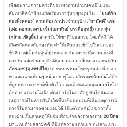
เพียงเพราะความหวังดีของเทวดาหน้ามนคนมีไฝและ
สัมภเวสีหน้าผี จนเกิดเรื่องราววุ่นๆ ชุลมุน ใน ...
“มนต์รัก
สองฝั่งคลอง”
สามเพื่อนรักประจำหมู่บ้าน
‘สามัคคี’
แจ่ม
(เด๋อ ดอกสะเดา)
,
เข็ม(เอกพันธ์ บรรลือฤทธิ์)
และ
จุ่น
(กล้วย เชิญยิ้ม)
อาสารับใช้ชาติไปออกรบ โดยทั้ง 3 ได้
เกิดพลัดหลงกับกองทัพ ทำให้เดินหลงเข้าไปในเขตของ
ข้าศึก แต่เข็มกับจุ่นก็ยังทะเลาะกัน เพราะมีความเห็นที่
ต่างกัน แจ่มรำคาญจึงเดินแยกออกมาอีกทาง และพบกับ
อัครเดช (สุเทพ สีใส)
นายทหารหนุ่มไทยรูปหล่อ ที่อาสา
พาแจ่มและเพื่อนๆ หนี แต่หารู้ไม่ว่าอัครเดชนั้นเป็นไส้ศึก
ที่ถูกทหารต่างชาติซื้อตัวไว้ ขณะที่เข็มและจุ่นเสนอให้ไป
อีกทาง แต่แจ่มไม่ฟัง เดินเข้าไปในดงศัตรู ทันใดนั้นเอง
เหตุการณ์ไม่คาดฝันก็เกิดขึ้น เข็มและจุ่นที่เห็นเหตุการณ์
ต่างก็ไม่สามารถช่วยแจ่มได้ ได้แต่โทษกันไปมาว่าทั้ง
สองฝ่ายเป็นสาเหตุให้แจ่มเพื่อนรักของตัวเองตาย
20 ปีต่อ
มา...
ณ ตำบลสามัคคี ที่มีแต่ความแตกแยก ทะเลาะเบาะ