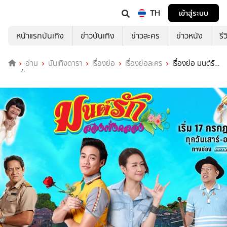
TH
เข้าสู่ระบบ
หน้าแรกบันเทิง
ข่าวบันเทิง
ข่าวละคร
ข่าวหนัง
รี
อ่าน
บันเทิงดารา
เรื่องย่อ
เรื่องย่อละคร
เรื่องย่อ มนต์รัก
สองฝั่งคลอง