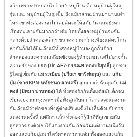
แว้ง เพราะประกอบไปด้วย 2 หมู่บ้าน คือ หมู่บ้านผู้ใหญ่
จุ่น และ หมู่บ้านผู้ใหญ่เข็ม ถึงแม้เวลาจะผ่านมานานเท่า
ไหร่ เขาทั้งสองคนก็ไม่เคยคิดจะให้อภัยกัน แถมยังหา
เรื่องทะเลาะกันมากกว่าเดิม โดยทั้งสองหมู่บ้านจะคั่น
กลางด้วยลำคลองเล็กๆ ขนาดความกว้างเพียงแค่ตะโกน
หากันก็ยังได้ยิน ถึงแม้ทั้งสองหมู่บ้านจะถูกกั้นด้วย
ลำคลองและความเกลียดชังของผู้นำชุมชน แต่ไม่อาจกั้น
ความรักของ
ยอด (ปอ AF7-อรรณพ ทองบริสุทธิ์)
ลูกชาย
ผู้ใหญ่เข็มกับ
แม่ระเบียบ (ปวีณา ชารีฟสกุล)
และ
แก้ม
บุ๋ม (ซาย KPN-หทัยชนก สวนศรี)
ลูกสาวกำนันจุ่นกับ
แม่
หงส์ (ปัทมา ปานทอง)
ได้ ทั้งสองรักกันตั้งแต่สมัยเด็กจน
เรียนจบจากกรุงเทพฯ เมื่อทั้งคู่กลับมา ก็ตกลงจะแต่งงาน
กัน ถึงแม้ว่าพ่อของทั้งคู่ต่างเสียงแข็งไม่เห็นด้วยกับการ
แต่งงานครั้งนี้ แต่ลึกๆ แล้ว ทั้งสองก็รู้สึกดีที่ลูกชายกับ
ลูกสาวของตัวเองได้แต่งงานกัน ก่อนวันแต่งงานหนึ่งวัน
ยอดและแก้มบุ๋มมาไหว้ศาลเทวดาแจ่ม ทั้งยอดและแก้ม