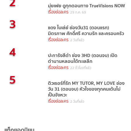
2
มุ่ยเฟย ดูทุกตอนทาง TrueVisions NOW
เรื่องย่อละคร
29 ก.ค. 69
3
แดง ไบเล่ย์ ช่องวัน31 (ตอนแรก)
มิตรภาพ ศักดิ์ศรี ความรัก และครอบครัว
เรื่องย่อละคร
2 วันที่แล้ว
4
ปะการังสีดำ ช่อง 3HD (ตอนจบ) เปิด
ตำนานหลอนใต้ทะเลลึก
เรื่องย่อละคร
22 ชั่วโมงที่แล้ว
5
ติวเธอร์ที่รัก MY TUTOR, MY LOVE ช่อง
วัน 31 (ตอนจบ) หัวใจของทุกคนเต้นไม่
เป็นจังหวะ
เรื่องย่อละคร
2 วันที่แล้ว
แท็กยอดนิยม