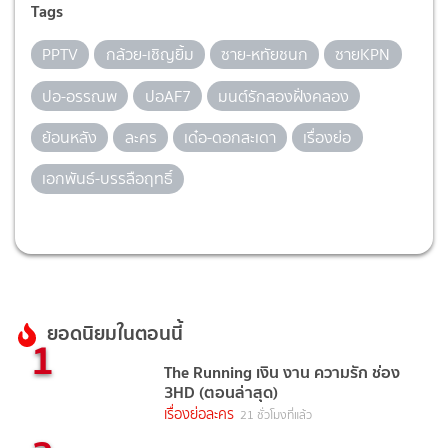
Tags
PPTV
กล้วย-เชิญยิ้ม
ซาย-หทัยชนก
ซายKPN
ปอ-อรรณพ
ปอAF7
มนต์รักสองฝั่งคลอง
ย้อนหลัง
ละคร
เด๋อ-ดอกสะเดา
เรื่องย่อ
เอกพันธ์-บรรลือฤทธิ์
ยอดนิยมในตอนนี้
1
The Running เงิน งาน ความรัก ช่อง
3HD (ตอนล่าสุด)
เรื่องย่อละคร
21 ชั่วโมงที่แล้ว