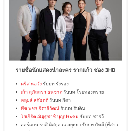
รายชื่อนักแสดงนำละคร รากแก้ว ช่อง 3HD
คริส หอวัง
รับบท รังรอง
เก้า สุภัสสรา ธนชาต
รับบท โรยทองทราย
หลุยส์ สก๊อตต์
รับบท กิดา
พีช พชร จิราธิวัฒน์
รับบท ริบดิน
โยเกิร์ต ณัฐฐชาช์ บุญประชม
รับบท ชารวี
ออร์แกน ราศี ดิศกุล ณ อยุธยา รับบท กัทลี (พี่สาว