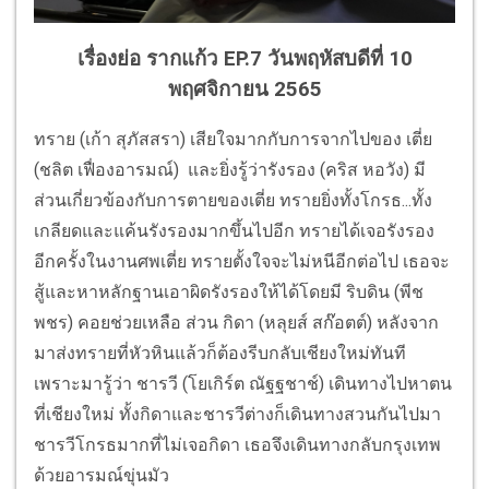
เรื่องย่อ รากแก้ว EP.7 วันพฤหัสบดีที่ 10
พฤศจิกายน 2565
ทราย (เก้า สุภัสสรา) เสียใจมากกับการจากไปของ เตี่ย
(ชลิต เฟื่องอารมณ์) และยิ่งรู้ว่ารังรอง (คริส หอวัง) มี
ส่วนเกี่ยวข้องกับการตายของเตี่ย ทรายยิ่งทั้งโกรธ...ทั้ง
เกลียดและแค้นรังรองมากขึ้นไปอีก ทรายได้เจอรังรอง
อีกครั้งในงานศพเตี่ย ทรายตั้งใจจะไม่หนีอีกต่อไป เธอจะ
สู้และหาหลักฐานเอาผิดรังรองให้ได้โดยมี ริบดิน (พีช
พชร) คอยช่วยเหลือ ส่วน กิดา (หลุยส์ สก๊อตต์) หลังจาก
มาส่งทรายที่หัวหินแล้วก็ต้องรีบกลับเชียงใหม่ทันที
เพราะมารู้ว่า ชารวี (โยเกิร์ต ณัฐฐชาช์) เดินทางไปหาตน
ที่เชียงใหม่ ทั้งกิดาและชารวีต่างก็เดินทางสวนกันไปมา
ชารวีโกรธมากที่ไม่เจอกิดา เธอจึงเดินทางกลับกรุงเทพ
ด้วยอารมณ์ขุ่นมัว