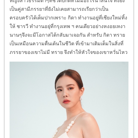
หญิงสาวธรรมดาๆที่ชีวิตปกติที่ไม่มีอะไรน่าสนใจ ทั้งยัง
เป็นคู่สามีภรรยาที่ยังไม่เคยสามารถเรียกว่าเป็น
ครอบครัวได้เต็มปากเพราะ กิดา ทำงานอยู่ที่เชียงใหม่ทิ้ง
ให้ ชารวี ทำงานอยุ่ที่กรุงเทพ ฯ คนเดียวอย่างหงอยเหงา
นานๆจึงจะมีโอกาสได้กลับมาเจอกัน สำหรับ กิดา ทราย
เป็นเหมือนความตื่นเต้นในชีวิต ที่เข้ามาเติมเต็มในสิ่งที่
ภรรยาของเขาไม่มี ทราย จึงทำให้หัวใจของเขาหวั่นไหว