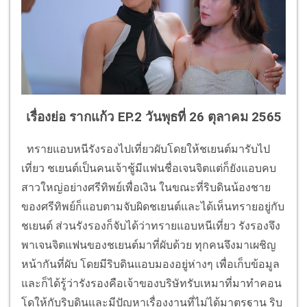
เรื่องย่อ รากแก้ว EP.2 วันพุธที่ 26 ตุลาคม 2565
ทรายแอบหนีรังรองไปเที่ยวผับโดยให้ชเยนต์มารับไป
เที่ยว ชเยนต์เป็นคนเจ้าชู้มีแฟนชื่อเจนจิตแต่ก็ยังแอบคบ
สาวใหญ่อย่างศรีทิพย์เพื่อเงิน ในขณะที่ริบดินน้องชาย
ของศรีทิพย์ก็แอบตามจับผิดชเยนต์และได้เห็นทรายอยู่กับ
ชเยนต์ ส่วนรังรองก็จับได้ว่าทรายแอบหนีเที่ยว รังรองจึง
พาเจนจิตแฟนของชเยนต์มาที่ผับด้วย ทุกคนจึงมาเผชิญ
หน้ากันที่ผับ โดยมีริบดินแอบมองอยู่ห่างๆ เพื่อเก็บข้อมูล
และก็ได้รู้ว่ารังรองคือเจ้าของบริษัทรับเหมาที่มาทำคอน
โดให้กับริบดินและมีปัญหาเรื่องงานที่ไม่ได้มาตรฐาน ริบ