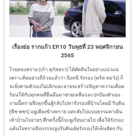
เรื่องย่อ รากแก้ว EP.10 วันพุธที่ 23 พฤศจิกายน
2565
โรยทองทราย (เก้า สุภัสสรา) ได้ตัดสินใจอย่างแน่วแน่
เพราะคิดอย่างถี่ถ้วนแล้วว่า ยิ่งหนี รังรอง (คริส หอวัง) ก็
จะยิ่งตามตัวเองไม่เลิกและอาจจะสร้างปัญหาความเดือด
ร้อนให้กับทุกคนที่ยื่นมือมาช่วยเหลือและปกป้องตัวเอง
งานนี้ทรายจึงลุกขึ้นสู้กลับไปหารังรองที่บ้านโดยมี ริบดิน
(พีช พชร) อยู่เคียงข้างทราย แต่กลับไปแบบธรรมดาเดิน
เข้าบ้านไปง่ายๆ ศึกครั้งนี้ก็จะดูเรียบง่ายไป เพื่อให้รังรอง
แค้นใจทรายจึงบรรจงจูบริบดินเย้ยรังรองให้เห็นชัดๆ กับ