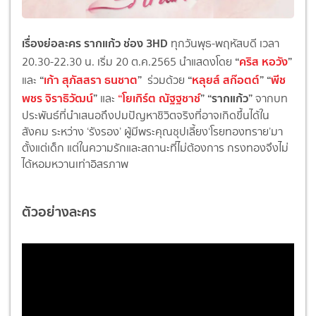
เรื่องย่อละคร รากแก้ว ช่อง 3HD
ทุกวันพุธ-พฤหัสบดี เวลา
“
คริส หอวัง
”
20.30-22.30 น. เริ่ม 20 ต.ค.2565 นำแสดงโดย
“
เก้า สุภัสสรา ธนชาต
”
“
หลุยส์ สก๊อตต์
” “
พีช
และ
ร่วมด้วย
พชร จิราธิวัฒน์
”
“โยเกิร์ต ณัฐฐชาช์
”
“รากแก้ว”
และ
จากบท
ประพันธ์ที่นำเสนอถึงปมปัญหาชิวิตจริงที่อาจเกิดขึ้นได้ใน
สังคม ระหว่าง ‘รังรอง’ ผู้มีพระคุณชุปเลี้ยง‘โรยทองทราย’มา
ตั้งแต่เด็ก แต่ในความรักและสถานะที่ไม่ต้องการ กรงทองจึงไม่
ได้หอมหวานเท่าอิสรภาพ
ตัวอย่างละคร