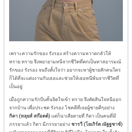
เพราะความรักของ รังรอง สร้างความหวาดกลัวให้
ทราย ทราย จึงพยายามหนีจากชีวิตที่ตกเป็นทาสอารมณ์
รักของ รังรอง จนถึงตั้งใจว่า อยากจะหาผู้ชายสักคนใคร
ก็ได้ที่จะแต่งงานกับเธอและช่วยให้เธอหนีพ้นจากชีวิตที่
เป็นอยู่
เมื่อถูกความรักบีบคั้นจิตใจเข้า ทราย จึงตัดสินใจหนีออก
จากบ้าน เพื่อประชด รังรอง โชคดีที่เจอผู้ชายดีๆอย่าง
กิดา (หลุยส์ สก๊อตต์)
แต่ก็น่าเสียดายที่ กิดา เป็นคนที่มี
ภรรยาแล้ว กิดา มีภรรยาอย่าง
ชารวี (โยเกิร์ต ณัฐฐชาช์)