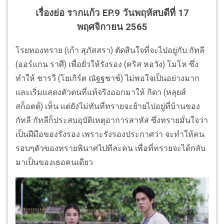
เรื่องย่อ รากแก้ว EP.9 วันพฤหัสบดีที่ 17
พฤศจิกายน 2565
โรยทองทราย (เก้า สุภัสสรา) ตัดสินใจที่จะไปอยู่กับ กัทลี
(ออร์แกน ราศี) เพื่อยั่วให้รังรอง (คริส หอวัง) โมโห ซึ่ง
ทำให้ ชารวี (โยเกิร์ต ณัฐฐชาช์) ไม่พอใจเป็นอย่างมาก
และเริ่มแสดงตัวตนที่แท้จริงออกมาให้ กิดา (หลุยส์
สก็อตต์) เห็น แต่ยังไม่ทันที่ทรายจะย้ายไปอยู่ที่บ้านของ
กัทลี กัทลีก็ประสบอุบัติเหตุอาการสาหัส ซึ่งทรายมั่นใจว่า
เป็นฝีมือของรังรอง เพราะรังรองประกาศว่า จะทำให้คน
รอบๆตัวของทรายพินาศไปทีละคน เพื่อที่ทรายจะได้กลับ
มาเป็นของเธอคนเดียว