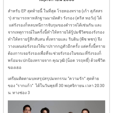
สำหรับ EP. สุดท้ายนี้ ในที่สุด โรยทองทราย (เก้า สุภัสสร
า) สามารถหาหลักฐานมามัดตัว รังรอง (คริส หอวัง) ได้
แต่รังรองก็หลบหนีการจับกุมของตำรวจได้เช่นกัน และ
จากเหตุการณ์ในครั้งนี้ทำให้ทรายได้รู้ปมชีวิตของรังรอง
ทำให้ทรายรู้สึกสับสน ทั้งทรายและ ริบดิน (พีช พชร) จึง
วางแผนล่อรังรองให้มาปรากกฎตัวอีกครั้ง แต่ครั้งนี้ทราย
ต้องการเจอรังรองเพื่อที่จะช่วยรังรองในขณะที่รังรองก็
พร้อมจะปกป้องทรายจาก คุณวุฒิ (น็อต วรฤทธิ์) ด้วยชีวิต
ของเธอ
เตรียมติดตามบทสรุปสรุปมหกรรม “ความรัก” สุดท้าย
ของ “รากแก้ว” ได้ในวันพุธที่ 30 พฤศจิกายน เวลา 20.30
น. ทางช่อง 3