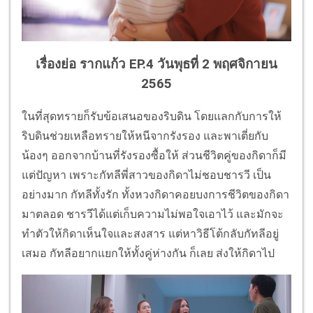
เรื่องย่อ รากแก้ว EP.4 วันพุธที่ 2 พฤศจิกายน
2565
ในที่สุดทรายก็รับข้อเสนอของริบดิน โดยแลกกับการให้
ริบดินช่วยเหลือทรายให้หนีจากรังรอง และพาเตี่ยกับ
น้องๆ ออกจากบ้านที่รังรองซื้อให้ ส่วนชีวิตคู่ของกิดาก็มี
แต่ปัญหา เพราะกัทลีพี่สาวของกิดาไม่ชอบชารวี เป็น
อย่างมาก กัทลีทั้งรัก ทั้งหวงกิดาคอยบงการชีวิตของกิดา
มาตลอด ชารวีได้แต่เก็บความไม่พอใจเอาไว้ และมักจะ
ทำตัวให้กิดาเห็นใจและสงสาร แต่หาวิธีโต้กลับกัทลีอยู่
เสมอ กัทลีอยากแยกให้ทั้งคู่ห่างกัน ก็เลย ส่งให้กิดาไป