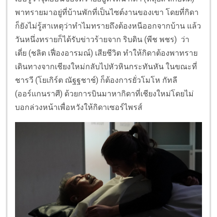
พาทรายมาอยู่ที่บ้านพักที่เป็นไซต์งานของเขา โดยที่กิดา
ก็ยังไม่รู้สาเหตุว่าทำไมทรายถึงต้องหนีออกจากบ้าน แล้ว
วันหนึ่งทรายก็ได้รับข่าวร้ายจาก ริบดิน (พีช พชร) ว่า
เตี่ย (ชลิต เฟื่องอารมณ์) เสียชีวิต ทำให้กิดาต้องพาทราย
เดินทางจากเชียงใหม่กลับไปหัวหินกระทันหัน ในขณะที่
ชารวี (โยเกิร์ต ณัฐฐชาช์) ก็ต้องการยั่วโมโห กัทลี
(ออร์แกนราศี) ด้วยการบินมาหากิดาที่เชียงใหม่โดยไม่
บอกล่วงหน้าเพื่อหวังให้กิดาเซอร์ไพรส์