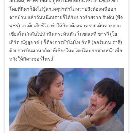
สก็อตต์) พาทรายมาอยู่ที่บ้านพักที่เป็นไซต์งานของเขา
โดยที่กิดาก็ยังไม่รู้สาเหตุว่าทำไมทรายถึงต้องหนีออก
จากบ้าน แล้ววันหนึ่งทรายก็ได้รับข่าวร้ายจาก ริบดิน (พีช
พชร) ว่าเตี่ยเสียชีวิต ทำให้กิดาต้องพาทรายเดินทางจาก
เชียงใหม่กลับไปหัวหินกระทันหัน ในขณะที่ ชารวี (โย
เกิร์ต ณัฐฐชาช์ ) ก็ต้องการยั่วโมโห กัทลี (ออร์แกน ราศี)
ด้วยการบินมาหากิดาที่เชียงใหม่โดยไม่บอกล่วงหน้าเพื่อ
หวังให้กิดาเซอร์ไพรส์