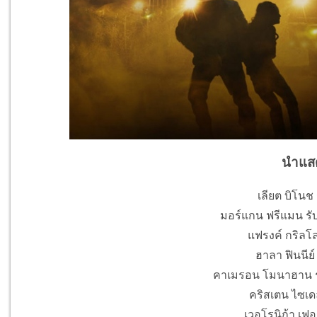
นำแส
เลียต บิโนช 
มอร์แกน ฟรีแมน รับบ
แฟรงค์ กริลโล
ฮาลา ฟินนีย์ 
คาเมรอน โมนาฮาน รับบ
คริสเตน ไซเด
เวอโรนิก้า เฟอ