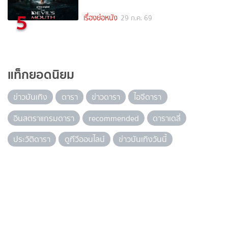
5
เรื่องย่อหนัง
29 ก.ค. 69
แท็กยอดนิยม
ข่าวบันเทิง
ดารา
ข่าวดารา
ไอจีดารา
อินสตราแกรมดารา
recommended
ดาราเดลี่
ประวัติดารา
ดูทีวีออนไลน์
ข่าวบันเทิงวันนี้