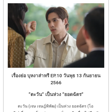
เรื่องย่อ บุหงาส่าหรี EP.10 วันพุธ 13 กันยายน
2566
“ตะวัน” เป็นห่วง “ยอดฉัตร”
ตะวัน (เจษ เจษฎ์พิพัฒ) เป็นห่วง ยอดฉัตร (โอ