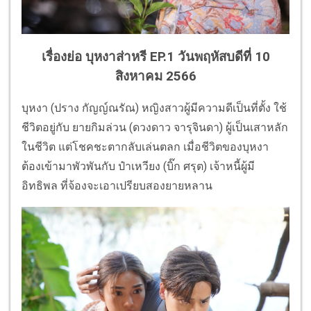
เรื่องย่อ บุหงาส่าหรี EP.1 วันพฤหัสบดีที่ 10
สิงหาคม 2566
บุหงา (ปราง กัญญ์ณรัณ) หญิงสาวผู้มีความดีเป็นที่ตั้ง ใช้
ชีวิตอยู่กับ ยายกิมล่วน (ดวงดาว จารุจินดา) ผู้เป็นเสาหลัก
ในชีวิต แต่โชคชะตากลับเล่นตลก เมื่อชีวิตของบุหงา
ต้องเข้ามาพัวพันกับ ป๋าเหวียง (บิ๊ก ศรุต) เจ้าหนี้ผู้มี
อิทธิพล ที่จ้องจะเอาเปรียบสองยายหลาน