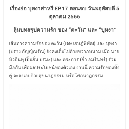
เรื่องย่อ บุหงาส่าหรี EP.17 ตอนจบ วันพฤหัสบดี 5
ตุลาคม 2566
ลุ้นบทสรุปความรัก ของ “ตะวัน” และ “บุหงา”
เส้นทางความรักของ ตะวัน (เจษ เจษฎ์พิพัฒ) และ บุหงา
(ปราง กัญญ์ณรัณ) ยังคงเต็มไปด้วยขวากหนาม เมื่อ นาย
หัวอินทุ (ปั้นจั่น ปรมะ) และ ตระการ (อ่ำ อมรินทร์) ร่วม
มือกัน เพื่อผลประโยชน์ของตัวเอง งานนี้ ความรักของทั้ง
คู่ จะลงเอยด้วยสุขนาฎกรรม หรือโศกนาฎกรรม