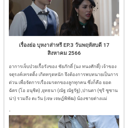
เรื่องย่อ บุหงาส่าหรี EP.3 วันพฤหัสบดี 17
สิงหาคม 2566
อาการเจ็บป่วยเรื้อรังของ ชัยภักดิ์ (นง ทนงศักดิ์) เจ้าของ
จตุรงค์เทรดดิ้ง เกิดทรุดหนัก จึงต้องการพบทนายเป็นการ
ด่วน เพื่อจัดการเรื่องมรดกของลูกทุกคน ซึ่งก็คือ ยอด
ฉัตร (โอ อนุชิต) ,ยุทธนา (ณัฐ ณัฐรัฐ) ,ปานตา (ซุริ ซูซาน
น่า) รวมถึง ตะวัน (เจษ เจษฎ์พิพัฒ) น้องชายต่างแม่
-