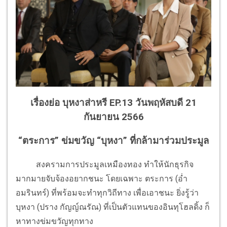
เรื่องย่อ บุหงาส่าหรี EP.13 วันพฤหัสบดี 21
กันยายน 2566
“ตระการ” ข่มขวัญ “บุหงา” ที่กล้ามาร่วมประมูล
สงครามการประมูลเหมืองทอง ทำให้นักธุรกิจ
มากมายจับจ้องอยากชนะ โดยเฉพาะ ตระการ (อ่ำ
อมรินทร์) ที่พร้อมจะทำทุกวิถีทาง เพื่อเอาชนะ ยิ่งรู้ว่า
บุหงา (ปราง กัญญ์ณรัณ) ที่เป็นตัวแทนของอินทุโฮลดิ้ง ก็
หาทางข่มขวัญทุกทาง