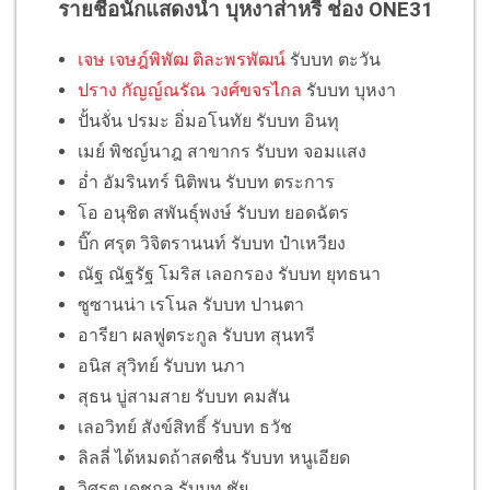
รายชื่อนักแสดงนำ บุหงาส่าหรี ช่อง ONE31
เจษ เจษฎ์พิพัฒ ติละพรพัฒน์
รับบท ตะวัน
ปราง กัญญ์ณรัณ วงศ์ขจรไกล
รับบท บุหงา
ปั้นจั่น ปรมะ อิ่มอโนทัย รับบท อินทุ
เมย์ พิชญ์นาฎ สาขากร รับบท จอมแสง
อ่ำ อัมรินทร์ นิติพน รับบท ตระการ
โอ อนุชิต สพันธุ์พงษ์ รับบท ยอดฉัตร
บิ๊ก ศรุต วิจิตรานนท์ รับบท ป๋าเหวียง
ณัฐ ณัฐรัฐ โมริส เลอกรอง รับบท ยุทธนา
ซูซานน่า เรโนล รับบท ปานตา
อารียา ผลฟูตระกูล รับบท สุนทรี
อนิส สุวิทย์ รับบท นภา
สุธน บู่สามสาย รับบท คมสัน
เลอวิทย์ สังข์สิทธิ์ รับบท ธวัช
ลิลลี่ ได้หมดถ้าสดชื่น รับบท หนูเอียด
วิศรุต เดชกุล รับบท ชัย