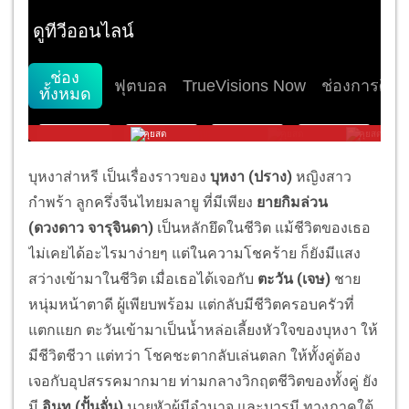
บุหงาส่าหรี เป็นเรื่องราวของ
บุหงา (ปราง)
หญิงสาว
กำพร้า ลูกครึ่งจีนไทยมลายู ที่มีเพียง
ยายกิมล่วน
(ดวงดาว จารุจินดา)
เป็นหลักยึดในชีวิต แม้ชีวิตของเธอ
ไม่เคยได้อะไรมาง่ายๆ แต่ในความโชคร้าย ก็ยังมีแสง
สว่างเข้ามาในชีวิต เมื่อเธอได้เจอกับ
ตะวัน (เจษ)
ชาย
หนุ่มหน้าตาดี ผู้เพียบพร้อม แต่กลับมีชีวิตครอบครัวที่
แตกแยก ตะวันเข้ามาเป็นน้ำหล่อเลี้ยงหัวใจของบุหงา ให้
มีชีวิตชีวา แต่ทว่า โชคชะตากลับเล่นตลก ให้ทั้งคู่ต้อง
เจอกับอุปสรรคมากมาย ท่ามกลางวิกฤตชีวิตของทั้งคู่ ยัง
มี
อินทุ (ปั้นจั่น)
นายหัวผู้มีอำนาจ และบารมี ทางภาคใต้