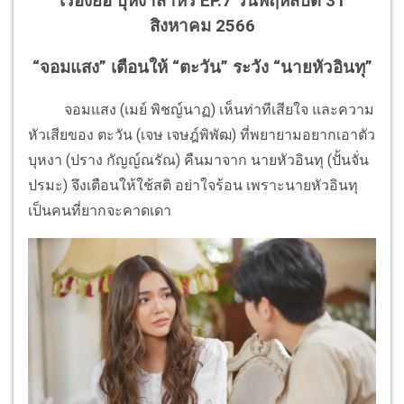
เรื่องย่อ บุหงาส่าหรี EP.7 วันพฤหัสบดี 31
สิงหาคม 2566
“จอมแสง” เตือนให้ “ตะวัน” ระวัง “นายหัวอินทุ”
จอมแสง (เมย์ พิชญ์นาฏ) เห็นท่าทีเสียใจ และความ
หัวเสียของ ตะวัน (เจษ เจษฎ์พิพัฒ) ที่พยายามอยากเอาตัว
บุหงา (ปราง กัญญ์ณรัณ) คืนมาจาก นายหัวอินทุ (ปั้นจั่น
ปรมะ) จึงเตือนให้ใช้สติ อย่าใจร้อน เพราะนายหัวอินทุ
เป็นคนที่ยากจะคาดเดา