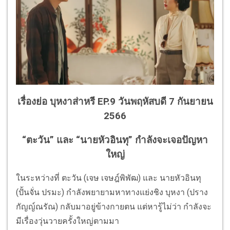
เรื่องย่อ บุหงาส่าหรี EP.9 วันพฤหัสบดี 7 กันยายน
2566
“ตะวัน” และ “นายหัวอินทุ” กำลังจะเจอปัญหา
ใหญ่
ในระหว่างที่ ตะวัน (เจษ เจษฎ์พิพัฒ) และ นายหัวอินทุ
(ปั้นจั่น ปรมะ) กำลังพยายามหาทางแย่งชิง บุหงา (ปราง
กัญญ์ณรัณ) กลับมาอยู่ข้างกายตน แต่หารู้ไม่ว่า กำลังจะ
มีเรื่องวุ่นวายครั้งใหญ่ตามมา