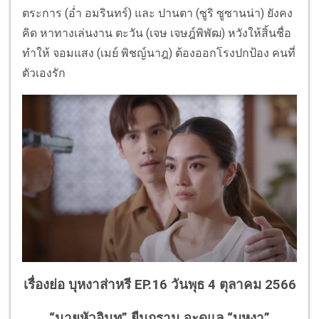
ตระการ (อ่ำ อมรินทร์) และ ปานตา (ซูริ ซูซานน่า) ยังคง
คิด หาทางเล่นงาน ตะวัน (เจษ เจษฎ์พิพัฒ) หวังให้สิ้นชื่อ
ทำให้ จอมแสง (เมย์ พิชญ์นาฎ) ต้องออกโรงปกป้อง คนที่
ตัวเองรัก
เรื่องย่อ บุหงาส่าหรี EP.16 วันพุธ 4 ตุลาคม 2566
“นายหัวอินทุ” ยืนกราน จะดูแล “บุหงา”