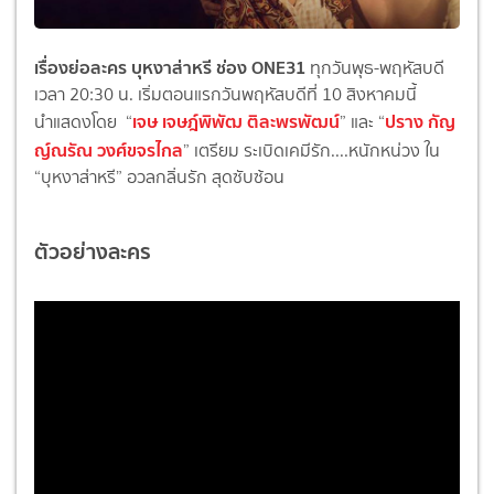
เรื่องย่อละคร บุหงาส่าหรี ช่อง ONE31
ทุกวันพุธ-พฤหัสบดี
เวลา 20:30 น. เริ่มตอนแรกวันพฤหัสบดีที่ 10 สิงหาคมนี้
เจษ เจษฎ์พิพัฒ ติละพรพัฒน์
ปราง กัญ
นำแสดงโดย “
” และ “
ญ์ณรัณ วงศ์ขจรไกล
” เตรียม ระเบิดเคมีรัก....หนักหน่วง ใน
“บุหงาส่าหรี” อวลกลิ่นรัก สุดซับซ้อน
ตัวอย่างละคร