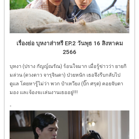
เรื่องย่อ บุหงาส่าหรี EP.2 วันพุธ 16 สิงหาคม
2566
บุหงา (ปราง กัญญ์ณรัณ) ร้อนใจมาก เมื่อรู้ข่าวว่า ยายกิ
มล่วน (ดวงดาว จารุจินดา) ป่วยหนัก เธอจึงรีบกลับไป
ดูแล โดยหารู้ไม่ว่า พวก ป๋าเหวียง (บิ๊ก ศรุต) คอยจับตา
มอง และจ้องจะเล่นงานเธออยู่!!!
-