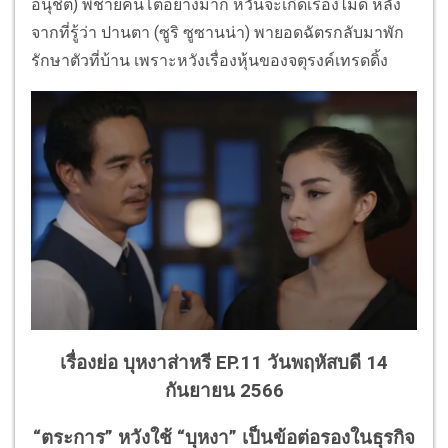
อนุชิต) พี่ชายคนโตอย่างมาก หวั่นจะเกิดเรื่องไม่ดี หลัง
จากที่รู้ว่า ปานตา (ซูริ ซูซานน่า) พายอดฉัตรกลับมาพัก
รักษาตัวที่บ้าน เพราะหวังเรื่องหุ้นของจตุรงค์เทรดดิ้ง
เรื่องย่อ บุหงาส่าหรี EP.11 วันพฤหัสบดี 14
กันยายน 2566
“ตระการ” หวังใช้ “บุหงา” เป็นข้อต่อรองในธุรกิจ