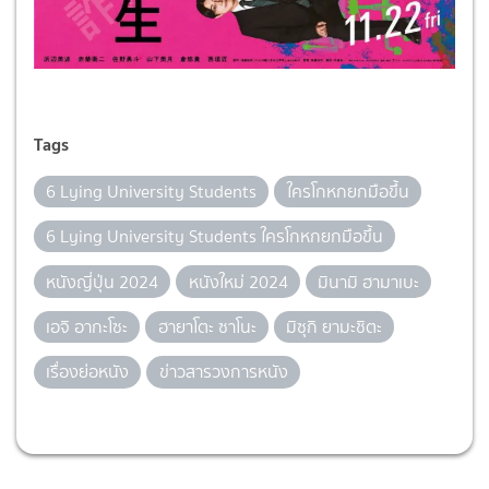
Tags
6 Lying University Students
ใครโกหกยกมือขึ้น
6 Lying University Students ใครโกหกยกมือขึ้น
หนังญี่ปุ่น 2024
หนังใหม่ 2024
มินามิ ฮามาเบะ
เอจิ อากะโซะ
ฮายาโตะ ซาโนะ
มิซุกิ ยามะชิตะ
เรื่องย่อหนัง
ข่าวสารวงการหนัง