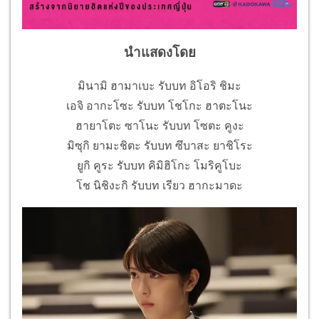
นำแสดงโดย
มินามิ ฮามาเบะ รับบท อิโอริ ชิมะ
เอจิ อากะโซะ รับบท โชโกะ ฮาตะโนะ
ฮายาโตะ ซาโนะ รับบท โซตะ คูงะ
มิซุกิ ยามะชิตะ รับบท ซึบาสะ ยาชิโระ
ยูกิ คูระ รับบท คิมิฮิโกะ โมริคูโบะ
โช นิชิงะกิ รับบท เรียว ฮากะมาดะ