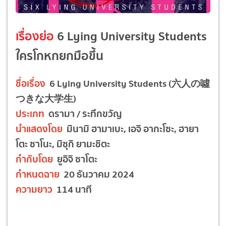
เรื่องย่อ
6 Lying University Students
ใครโกหกยกมือขึ้น
ชื่อเรื่อง
6 Lying University Students (六人の噓
つきな大学生)
ประเภท
ดรามา / ระทึกขวัญ
นำแสดงโดย
มินามิ ฮามาเบะ, เอจิ อากะโซะ, ฮายา
โตะ ซาโนะ, มิซุกิ ยามะชิตะ
กำกับโดย
ยูอิจิ ซาโตะ
กำหนดฉาย
20 ธันวาคม 2024
ความยาว
114 นาที