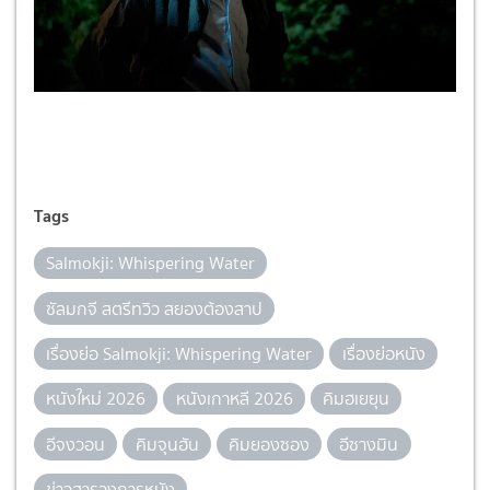
Tags
Salmokji: Whispering Water
ซัลมกจี สตรีทวิว สยองต้องสาป
เรื่องย่อ Salmokji: Whispering Water
เรื่องย่อหนัง
หนังใหม่ 2026
หนังเกาหลี 2026
คิมฮเยยุน
อีจงวอน
คิมจุนฮัน
คิมยองซอง
อีซางมิน
ข่าวสารวงการหนัง