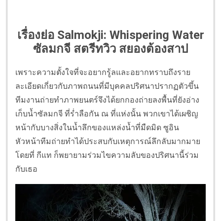
เรื่องย่อ Salmokji: Whispering Water
ซัลมกจี สตรีทวิว สยองต้องสาป
เพราะความตั้งใจที่จะอยากรู้ลและอยากทราบถึงราย
ละเอียดเกี่ยวกับภาพถนนที่มีบุคคลปริศนาปรากฏตัวขึ้น
ทีมงานถ่ายทำภาพยนตร์จึงได้ยกกองถ่ายลงพื้นที่ยังอ่าง
เก็บน้ำซัลมกจี ที่ร่ำลือกัน ณ ที่แห่งนั้น พวกเขาได้เผชิญ
หน้ากับบางสิ่งในน้ำลึกของแหล่งน้ำที่มืดมิด ซูอิน
หัวหน้าทีมถ่ายทำได้ประสบกับเหตุการณ์ลึกลับมากมาย
โดยที่ กีแท ก็พยายามร่วมไขความลับของปริศนานี้ร่วม
กับเธอ