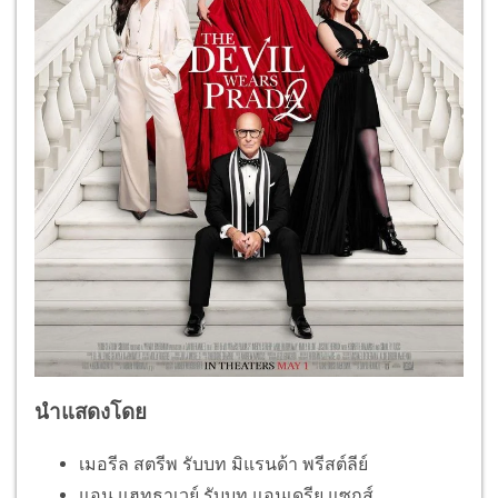
นำแสดงโดย
เมอรีล สตรีพ รับบท มิแรนด้า พรีสต์ลีย์
แอน แฮทธาเวย์ รับบท แอนเดรีย แซกส์