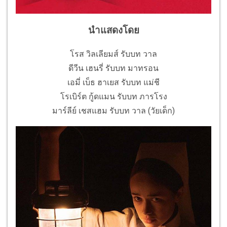
นำแสดงโดย
โรส วิลเลียมส์ รับบท วาล
ดีวีน เฮนรี่ รับบท มาทรอน
เอมี่ เบ็ธ ฮาเยส รับบท แม่ชี
โรเบิร์ต กู้ดแมน รับบท ภารโรง
มาร์ลีย์ เชสแฮม รับบท วาล (วัยเด็ก)