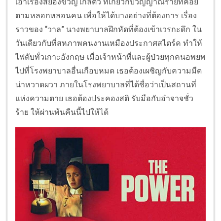
เอาเรื่องสยองขวั
ญใกล้ตัว ที่เกี่ยวกับวิญญาณร้ายที่
คอย
ตามหลอกหลอนคน เพื่อให้ได้บางอย่างที่ต้องการ เรื่
อง
ราวของ “วาล” นางพยาบาลฝึกหัดที่ต้องเข้
าเวรกะดึก ใน
วันเดียวกับที่สหภาพคนงานเหมื
องประกาศสไตร์ค ทำให้
ไฟดับทั่วเกาะอังกฤษ เมื่อเจ้าหน้าที่และผู้ป่วยทุ
กคนอพยพ
ไปที่โรงพยาบาลอื่นเกื
อบหมด เธอต้องเผชิญกับความมืด
น่
าหวาดผวา ภายในโรงพยาบาลที่ได้ชื่อว่าเป็
นสถานที่
แห่งความตาย เธอต้องประคองสติ รับมือกับอำจาจชั่ว
ร้าย ให้ผ่านพ้นคืนนี้ไปให้ได้