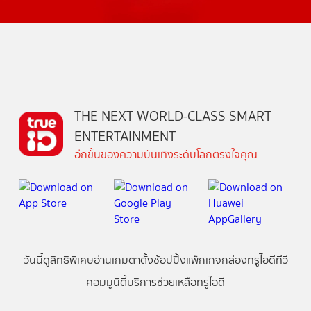
THE NEXT WORLD-CLASS SMART
ENTERTAINMENT
อีกขั้นของความบันเทิงระดับโลกตรงใจคุณ
วันนี้
ดู
สิทธิพิเศษ
อ่าน
เกม
ตาตั้ง
ช้อปปิ้ง
แพ็กเกจ
กล่องทรูไอดีทีวี
คอมมูนิตี้
บริการช่วยเหลือทรูไอดี