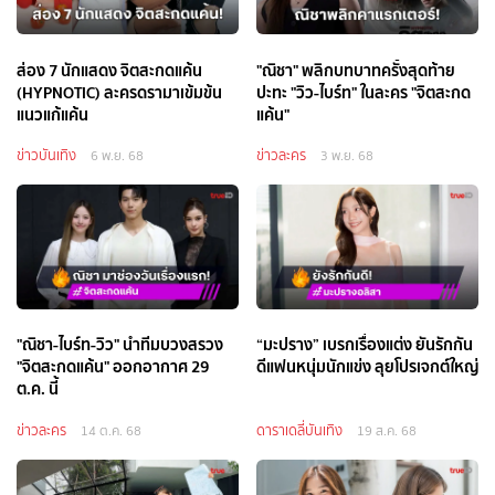
ส่อง 7 นักแสดง จิตสะกดแค้น
"ณิชา" พลิกบทบาทครั้งสุดท้าย
(HYPNOTIC) ละครดรามาเข้มข้น
ปะทะ "วิว-ไบร์ท" ในละคร "จิตสะกด
แนวแก้แค้น
แค้น"
ข่าวบันเทิง
ข่าวละคร
6 พ.ย. 68
3 พ.ย. 68
"ณิชา-ไบร์ท-วิว" นำทีมบวงสรวง
“มะปราง” เบรกเรื่องแต่ง ยันรักกัน
"จิตสะกดแค้น" ออกอากาศ 29
ดีแฟนหนุ่มนักแข่ง ลุยโปรเจกต์ใหญ่
ต.ค. นี้
ข่าวละคร
ดาราเดลี่บันเทิง
14 ต.ค. 68
19 ส.ค. 68