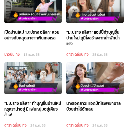
เปิดบ้านใหม่ "มะปราง อลิสา" สวย
“มะปราง อลิสา” แฮปปี้ทำบุญขึ้น
อย่างกับหลุดมาจากพินเทอเรส
บ้านใหม่ ภูมิใจสร้างจากน้ำพักน้ำ
แรง
ข่าวบันเทิง
ดาราเดลี่บันเทิง
13 เม.ย. 68
28 มี.ค. 68
“มะปราง อลิสา” ทำบุญขึ้นบ้านใหม่
นางเอกสาว! แอดมิทโรงพยาบาล
หรูหราน่าอยู่ มีแฟนหนุ่มอยู่เคียง
ป่วยลำไส้อักเสบ
ข้าง!
ดาราเดลี่บันเทิง
ดาราเดลี่บันเทิง
24 มี.ค. 68
24 ม.ค. 68