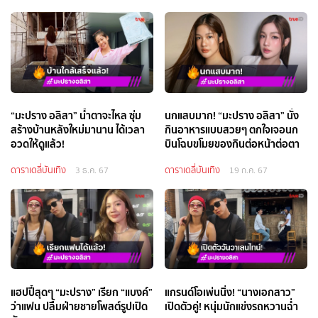
“มะปราง อลิสา” น้ำตาจะไหล ซุ่ม
นกแสบมาก! “มะปราง อลิสา” นั่ง
สร้างบ้านหลังใหม่มานาน ได้เวลา
กินอาหารแบบสวยๆ ตกใจเจอนก
อวดให้ดูแล้ว!
บินโฉบขโมยของกินต่อหน้าต่อตา
ดาราเดลี่บันเทิง
ดาราเดลี่บันเทิง
3 ธ.ค. 67
19 ก.ค. 67
แฮปปี้สุดๆ “มะปราง” เรียก “แบงค์”
แกรนด์โอเพ่นนิ่ง! “นางเอกสาว”
ว่าแฟน ปลื้มฝ่ายชายโพสต์รูปเปิด
เปิดตัวคู่! หนุ่มนักแข่งรถหวานฉ่ำ