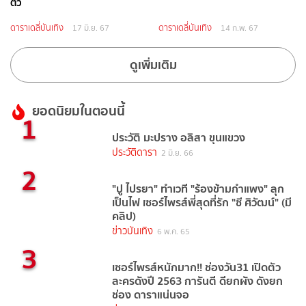
ตัว
ดาราเดลี่บันเทิง
ดาราเดลี่บันเทิง
17 มิ.ย. 67
14 ก.พ. 67
ดูเพิ่มเติม
ยอดนิยมในตอนนี้
1
ประวัติ มะปราง อลิสา ขุนแขวง
ประวัติดารา
2 มิ.ย. 66
2
"ปู ไปรยา" ทำเวที "ร้องข้ามกำแพง" ลุก
เป็นไฟ เซอร์ไพรส์พี่สุดที่รัก "ซี ศิวัฒน์" (มี
คลิป)
ข่าวบันเทิง
6 พ.ค. 65
3
เซอร์ไพรส์หนักมาก!! ช่องวัน31 เปิดตัว
ละครดังปี 2563 การันตี ดียกผัง ดังยก
ช่อง ดาราแน่นจอ