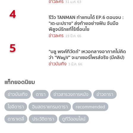
ข่าวละคร
31 ม.ค. 63
4
รีวิว TANMAN ทำแทนได้ EP.6 ตอนจบ :
"เต-มะปราง" ส่งท้ายอย่างฟิน จับมือ
พิสูจน์รักแท้ไร้เงื่อนไข
ข่าวละคร
19 มี.ค. 66
5
"บลู พงศ์ทิวัตถ์" เหวอกลางอากาศไม่คิด
ว่า "WayV" จะมาเซอร์ไพรส์จริง (มีคลิป)
ข่าวบันเทิง
3 มี.ค. 66
แท็กยอดนิยม
ข่าวบันเทิง
ดารา
ข่าวสารวงการหนัง
ข่าวดารา
ไอจีดารา
อินสตราแกรมดารา
recommended
ดาราเดลี่
ประวัติดารา
ดูทีวีออนไลน์