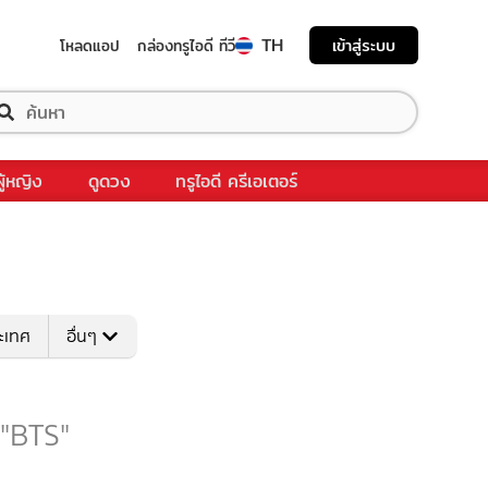
TH
เข้าสู่ระบบ
โหลดแอป
กล่องทรูไอดี ทีวี
ผู้หญิง
ดูดวง
ทรูไอดี ครีเอเตอร์
ระเทศ
อื่นๆ
 "BTS"