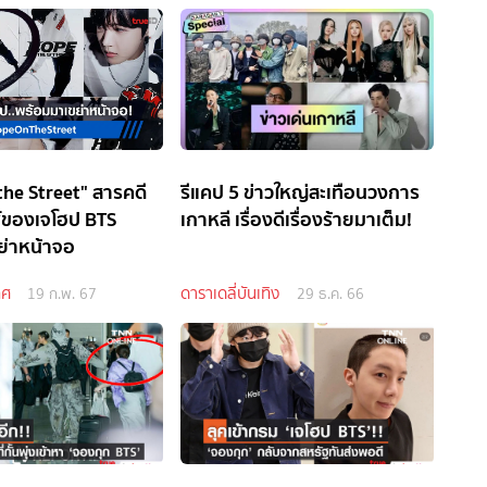
he Street" สารคดี
รีแคป 5 ข่าวใหญ่สะเทือนวงการ
์ของเจโฮป BTS
เกาหลี เรื่องดีเรื่องร้ายมาเต็ม!
ย่าหน้าจอ
ทศ
ดาราเดลี่บันเทิง
19 ก.พ. 67
29 ธ.ค. 66