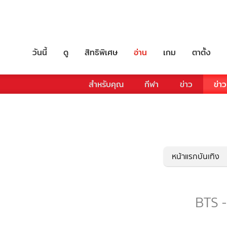
วันนี้
ดู
สิทธิพิเศษ
อ่าน
เกม
ตาตั้ง
สำหรับคุณ
กีฬา
ข่าว
ข่าว
หน้าแรกบันเทิง
BTS -