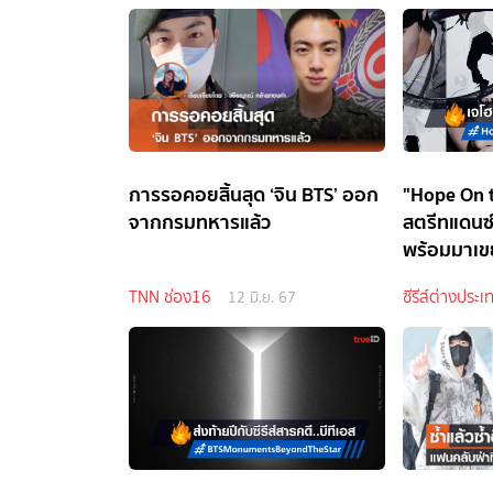
การรอคอยสิ้นสุด ‘จิน BTS’ ออก
"Hope On t
จากกรมทหารแล้ว
สตรีทแดนซ
พร้อมมาเข
TNN ช่อง16
ซีรีส์ต่างประเ
12 มิ.ย. 67