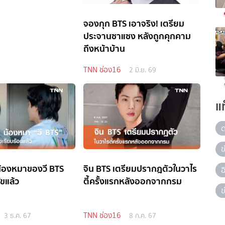
จองกุก BTS เอาจริง! เตรียม
ประจานซาแซง หลังถูกคุกคาม
ถึงหน้าบ้าน
TNN ช่อง16
2 มิ.ย. 69
แ
ข
น้องหมาของวี BTS
จิน BTS เตรียมปรากฎตัวในวาไร
ัขแล้ว
ตี้ครั้งแรกหลังออกจากกรม
ข
TNN ช่อง16
3 ธ.ค. 67
8 ก.ค. 67