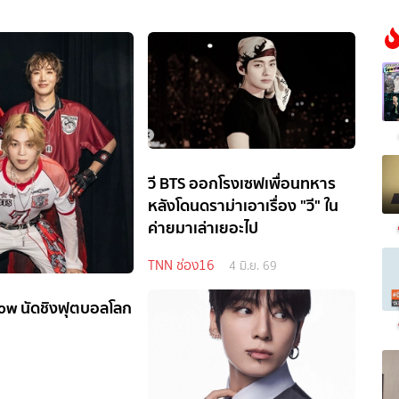
วี BTS ออกโรงเซฟเพื่อนทหาร
หลังโดนดราม่าเอาเรื่อง "วี" ใน
ค่ายมาเล่าเยอะไป
TNN ช่อง16
4 มิ.ย. 69
how นัดชิงฟุตบอลโลก