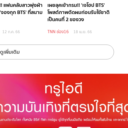
!! แฟนคลับสาวพุ่งฝ่า
เผยลุคเข้ากรม!! 'เจโฮป BTS'
า 'จองกุก BTS' ที่สนาม
โพสต์ภาพตัดผมก่อนรับใช้ชาติ
เป็นคนที่ 2 ของวง
TNN ช่อง16
12 ก.ค. 66
18 เม.ย. 66
ดูเพิ่มเติม