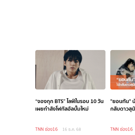
“จองกุก BTS” ไลฟ์ในรอบ 10 วัน
"ยอนทัน" 
เผยกำลังโฟกัสอัลบั้มใหม่
กลับดาวสุน
TNN ช่อง16
TNN ช่อง16
16 ธ.ค. 68