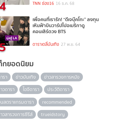
4
TNN ช่อง16
16 ธ.ค. 68
เพื่อคนที่เรารัก! “ดีเจบุ๊คโกะ” ลงทุน
เหินฟ้าบินวาร์ปไปอเมริกาดู
คอนเสิร์ตวง BTS
5
ดาราเดลี่บันเทิง
27 พ.ย. 64
ท็กยอดนิยม
ดารา
ข่าวบันเทิง
ข่าวสารวงการหนัง
่าวดารา
ไอจีดารา
ประวัติดารา
อินสตราแกรมดารา
recommended
่าวสารวงการซีรีส์
trueidstory