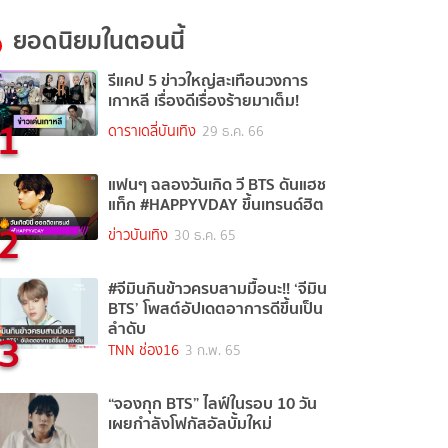
ยอดนิยมในตอนนี้
รีแคป 5 ข่าวใหญ่สะเทือนวงการ
เกาหลี เรื่องดีเรื่องร้ายมาเต็ม!
1
ดาราเดลี่บันเทิง
29 ธ.ค. 66
แฟนๆ ฉลองวันเกิด วี BTS ดันแฮช
แท็ก #HAPPYVDAY ขึ้นเทรนด์ฮิต
2
ข่าวบันเทิง
30 ธ.ค. 65
#จีมินกินข้าวครบสามมื้อนะ!! ‘จีมิน
BTS’ โพสต์อัปเดตอาการดีขึ้นเป็น
ลำดับ
3
TNN ช่อง16
3 ก.พ. 65
“จองกุก BTS” ไลฟ์ในรอบ 10 วัน
เผยกำลังโฟกัสอัลบั้มใหม่