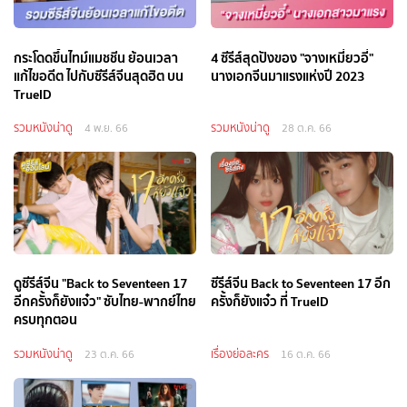
กระโดดขึ้นไทม์แมชชีน ย้อนเวลา
4 ซีรีส์สุดปังของ "จางเหมี่ยวอี๋"
แก้ไขอดีต ไปกับซีรีส์จีนสุดฮิต บน
นางเอกจีนมาแรงแห่งปี 2023
TrueID
รวมหนังน่าดู
รวมหนังน่าดู
4 พ.ย. 66
28 ต.ค. 66
ดูซีรีส์จีน "Back to Seventeen 17
ซีรีส์จีน Back to Seventeen 17 อีก
อีกครั้งก็ยังแจ๋ว" ซับไทย-พากย์ไทย
ครั้งก็ยังแจ๋ว ที่ TrueID
ครบทุกตอน
รวมหนังน่าดู
เรื่องย่อละคร
23 ต.ค. 66
16 ต.ค. 66