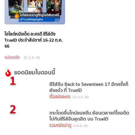
ไฮไลต์หนังเด็ด ละครดี ซีรีส์ดัง
TrueID ประจำสัปดาห์ 16-22 ต.ค.
66
หนังเอเชีย
15 ต.ค. 66
ยอดนิยมในตอนนี้
1
ซีรีส์จีน Back to Seventeen 17 อีกครั้งก็
ยังแจ๋ว ที่ TrueID
เรื่องย่อละคร
16 ต.ค. 66
2
กระโดดขึ้นไทม์แมชชีน ย้อนเวลาแก้ไขอดีต
ไปกับซีรีส์จีนสุดฮิต บน TrueID
รวมหนังน่าดู
4 พ.ย. 66