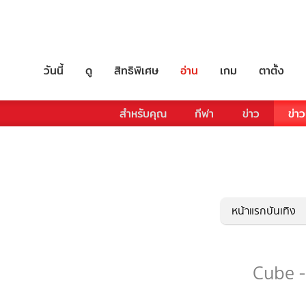
วันนี้
ดู
สิทธิพิเศษ
อ่าน
เกม
ตาตั้ง
สำหรับคุณ
กีฬา
ข่าว
ข่าว
หน้าแรกบันเทิง
Cube -