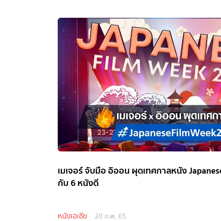
เมเจอร์ จับมือ อิออน ผุดเทศกาลหนัง Japane
กับ 6 หนังดี
หนังเอเชีย
20 ก.พ. 65