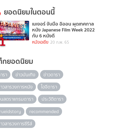
ยอดนิยมในตอนนี้
เมเจอร์ จับมือ อิออน ผุดเทศกาล
หนัง Japanese Film Week 2022
1
กับ 6 หนังดี
หนังเอเชีย
20 ก.พ. 65
ท็กยอดนิยม
ดารา
ข่าวบันเทิง
ข่าวดารา
่าวสารวงการหนัง
ไอจีดารา
อินสตราแกรมดารา
ประวัติดารา
rueidstory
recommended
่าวสารวงการซีรีส์