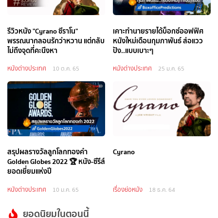
รีวิวหนัง "Cyrano ซีราโน"
เคาะทำนายรายได้บ็อกซ์ออฟฟิศ
พรรณนากลอนรักว่าหวาน แต่กลับ
หนังใหม่เดือนกุมภาพันธ์ ส่อแวว
ไม่ถึงจุดที่คะนึงหา
ปัง..แบบเบาะๆ
หนังต่างประเทศ
หนังต่างประเทศ
10 ต.ค. 65
25 ม.ค. 65
สรุปผลรางวัลลูกโลกทองคำ
Cyrano
Golden Globes 2022 🏆 หนัง-ซีรีส์
ยอดเยี่ยมแห่งปี
หนังต่างประเทศ
เรื่องย่อหนัง
10 ม.ค. 65
18 ธ.ค. 64
ยอดนิยมในตอนนี้