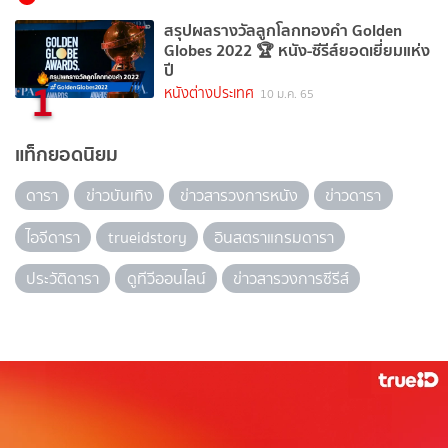
สรุปผลรางวัลลูกโลกทองคำ Golden
Globes 2022 🏆 หนัง-ซีรีส์ยอดเยี่ยมแห่ง
ปี
1
หนังต่างประเทศ
10 ม.ค. 65
แท็กยอดนิยม
ดารา
ข่าวบันเทิง
ข่าวสารวงการหนัง
ข่าวดารา
ไอจีดารา
trueidstory
อินสตราแกรมดารา
ประวัติดารา
ดูทีวีออนไลน์
ข่าวสารวงการซีรีส์