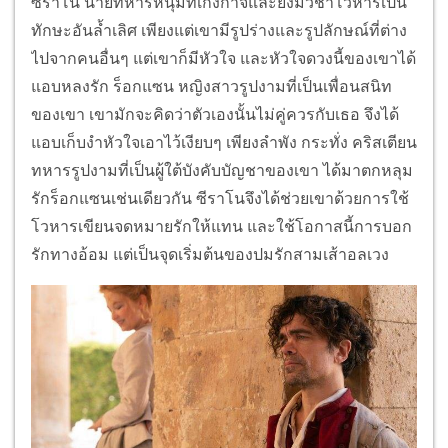
ซีราโน นายทหารหนุ่มที่เก่งกาจและยังมีวิชาโวหารเป็น
ทักษะอันล้ำเลิศ เพียงแต่เขามีรูปร่างและรูปลักษณ์ที่ต่าง
ไปจากคนอื่นๆ แต่เขาก็มีหัวใจ และหัวใจดวงนี้ของเขาได้
แอบหลงรัก ร็อกแซน หญิงสาวรูปงามที่เป็นเพื่อนสนิท
ของเขา เขามักจะคิดว่าตัวเองนั้นไม่คู่ควรกับเธอ จึงได้
แอบเก็บงำหัวใจเอาไว้เงียบๆ เพียงลำพัง กระทั่ง คริสเตียน
ทหารรูปงามที่เป็นผู้ใต้บังคับบัญชาของเขา ได้มาตกหลุม
รักร็อกแซนเช่นเดียวกัน ซีราโนจึงได้ช่วยเขาด้วยการใช้
โวหารเขียนจดหมายรักให้แทน และใช้โอกาสนี้การบอก
รักทางอ้อม แต่เป็นจุดเริ่มต้นของปมรักสามเส้าอลเวง