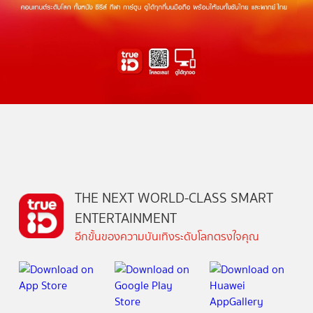
THE NEXT WORLD-CLASS SMART
ENTERTAINMENT
อีกขั้นของความบันเทิงระดับโลกตรงใจคุณ