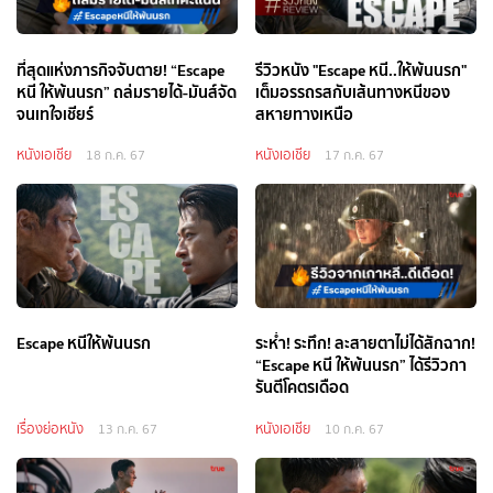
ที่สุดแห่งภารกิจจับตาย! “Escape
รีวิวหนัง "Escape หนี..ให้พ้นนรก"
หนี ให้พ้นนรก” ถล่มรายได้-มันส์จัด
เต็มอรรถรสกับเส้นทางหนีของ
จนเทใจเชียร์
สหายทางเหนือ
หนังเอเชีย
หนังเอเชีย
18 ก.ค. 67
17 ก.ค. 67
Escape หนีให้พ้นนรก
ระห่ำ! ระทึก! ละสายตาไม่ได้สักฉาก!
“Escape หนี ให้พ้นนรก” ได้รีวิวกา
รันตีโคตรเดือด
เรื่องย่อหนัง
หนังเอเชีย
13 ก.ค. 67
10 ก.ค. 67