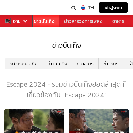
TH
เข้าสู่ระบบ
กีฬา
อ่าน
ข่าว
ข่าวบันเทิง
ข่าวสารวงการเพลง
อาหาร
ข่าวบันเทิง
หน้าแรกบันเทิง
ข่าวบันเทิง
ข่าวละคร
ข่าวหนัง
รี
Escape 2024 - รวมข่าวบันเทิงฮอตล่าสุด ที่
เกี่ยวข้องกับ "Escape 2024"