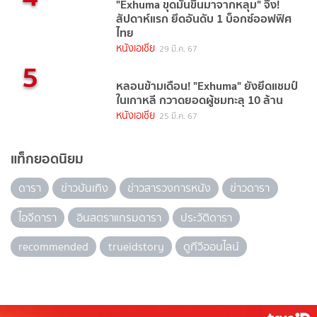
"Exhuma ขุดมันขึ้นมาจากหลุม" จึ้ง!
สัปดาห์แรก ยึดอันดับ 1 บ็อกซ์ออฟฟิศ
ไทย
หนังเอเชีย
29 มี.ค. 67
5
หลอนข้ามเดือน! "Exhuma" ยังยึดแชมป์
ในเกาหลี กวาดยอดผู้ชมทะลุ 10 ล้าน
หนังเอเชีย
25 มี.ค. 67
แท็กยอดนิยม
ดารา
ข่าวบันเทิง
ข่าวสารวงการหนัง
ข่าวดารา
ไอจีดารา
อินสตราแกรมดารา
ประวัติดารา
recommended
trueidstory
ดูทีวีออนไลน์