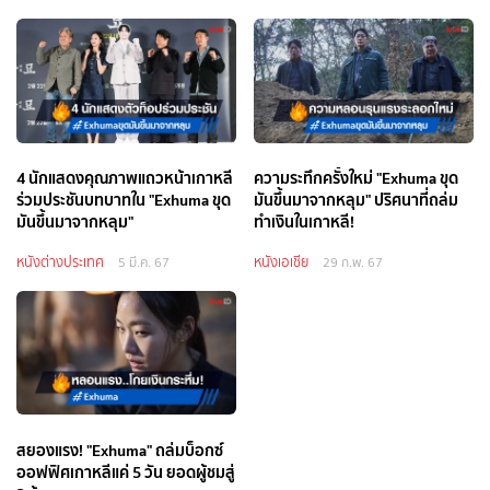
4 นักแสดงคุณภาพแถวหน้าเกาหลี
ความระทึกครั้งใหม่ "Exhuma ขุด
ร่วมประชันบทบาทใน "Exhuma ขุด
มันขึ้นมาจากหลุม" ปริศนาที่ถล่ม
มันขึ้นมาจากหลุม"
ทำเงินในเกาหลี!
หนังต่างประเทศ
หนังเอเชีย
5 มี.ค. 67
29 ก.พ. 67
สยองแรง! "Exhuma" ถล่มบ็อกซ์
ออฟฟิศเกาหลีแค่ 5 วัน ยอดผู้ชมสู่