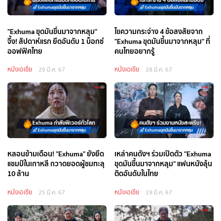
"Exhuma ขุดมันขึ้นมาจากหลุม"
ไขความกระจ่าง 4 ข้อสงสัยจาก
จึ้ง! สัปดาห์แรก ยึดอันดับ 1 บ็อกซ์
"Exhuma ขุดมันขึ้นมาจากหลุม" ที่
ออฟฟิศไทย
คนไทยอยากรู้
หนังเอเชีย
หนังเอเชีย
29 มี.ค. 67
28 มี.ค. 67
หลอนข้ามเดือน! "Exhuma" ยังยึด
เหล่าคนดังฯ ร่วมเปิดตัว "Exhuma
แชมป์ในเกาหลี กวาดยอดผู้ชมทะลุ
ขุดมันขึ้นมาจากหลุม" แฟนหนังลุ้น
10 ล้าน
ติดอันดับในไทย
หนังเอเชีย
หนังเอเชีย
25 มี.ค. 67
19 มี.ค. 67