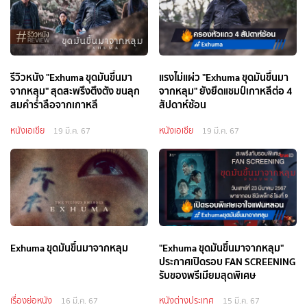
รีวิวหนัง "Exhuma ขุดมันขึ้นมา
แรงไม่แผ่ว "Exhuma ขุดมันขึ้นมา
จากหลุม" สุดสะพรึงตึงตัง ขนลุก
จากหลุม" ยังยึดแชมป์เกาหลีต่อ 4
สมคำร่ำลือจากเกาหลี
สัปดาห์ซ้อน
หนังเอเชีย
หนังเอเชีย
19 มี.ค. 67
19 มี.ค. 67
Exhuma ขุดมันขึ้นมาจากหลุม
"Exhuma ขุดมันขึ้นมาจากหลุม"
ประกาศเปิดรอบ FAN SCREENING
รับของพรีเมียมสุดพิเศษ
เรื่องย่อหนัง
หนังต่างประเทศ
16 มี.ค. 67
15 มี.ค. 67