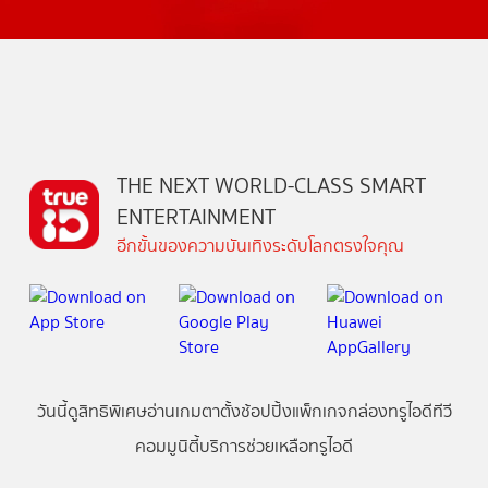
THE NEXT WORLD-CLASS SMART
ENTERTAINMENT
อีกขั้นของความบันเทิงระดับโลกตรงใจคุณ
วันนี้
ดู
สิทธิพิเศษ
อ่าน
เกม
ตาตั้ง
ช้อปปิ้ง
แพ็กเกจ
กล่องทรูไอดีทีวี
คอมมูนิตี้
บริการช่วยเหลือทรูไอดี