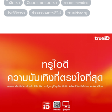
ไอจีดารา
อินสตราแกรมดารา
recommended
ประวัติดารา
ข่าวสารวงการซีรีส์
trueidstory