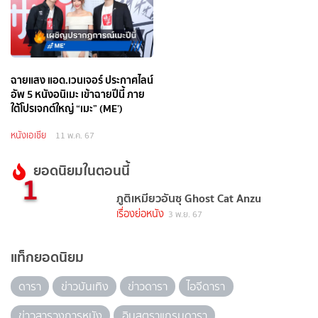
ฉายแสง แอด.เวนเจอร์ ประกาศไลน์
อัพ 5 หนังอนิเมะ เข้าฉายปีนี้ ภาย
ใต้โปรเจกต์ใหญ่ “เมะ” (ME’)
หนังเอเชีย
11 พ.ค. 67
ยอดนิยมในตอนนี้
1
ภูติเหมียวอันซุ Ghost Cat Anzu
เรื่องย่อหนัง
3 พ.ย. 67
แท็กยอดนิยม
ดารา
ข่าวบันเทิง
ข่าวดารา
ไอจีดารา
ข่าวสารวงการหนัง
อินสตราแกรมดารา