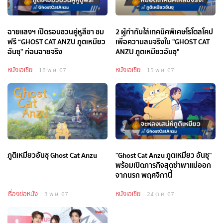
ฉายแสงฯ เปิดรอบชวนคู่หูสี่ขา ชม
2 ผู้กำกับใส่เทคนิคพิเศษโรโตสโคป
ฟรี “GHOST CAT ANZU ภูตเหมียว
เพื่อความสมจริงใน "GHOST CAT
อันซุ” ก่อนฉายจริง
ANZU ภูตเหมียวอันซุ"
หนังเอเชีย
หนังเอเชีย
18 พ.ย. 67
15 พ.ย. 67
ภูติเหมียวอันซุ Ghost Cat Anzu
"Ghost Cat Anzu ภูตเหมียว อันซุ"
พร้อมเปิดภารกิจสุดซ่าพาแม่ออก
จากนรก พฤศจิกานี้
เรื่องย่อหนัง
หนังเอเชีย
3 พ.ย. 67
24 ต.ค. 67