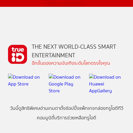
THE NEXT WORLD-CLASS SMART
ENTERTAINMENT
อีกขั้นของความบันเทิงระดับโลกตรงใจคุณ
วันนี้
ดู
สิทธิพิเศษ
อ่าน
เกม
ตาตั้ง
ช้อปปิ้ง
แพ็กเกจ
กล่องทรูไอดีทีวี
คอมมูนิตี้
บริการช่วยเหลือทรูไอดี