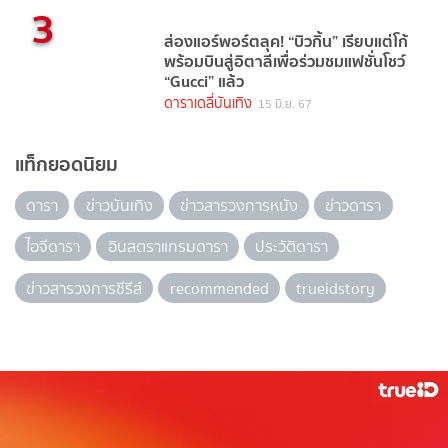
3
ส่องแอร์พอร์ตลุค! “บิวกิ้น” เรียบแต่โก้
พร้อมบินสู่อิตาลีเพื่อร่วมชมแฟชั่นโชว์
“Gucci” แล้ว
ดาราเดลี่บันเทิง
15 มิ.ย. 67
แท็กยอดนิยม
ดารา
ข่าวบันเทิง
ข่าวสารวงการหนัง
ข่าวดารา
ไอจีดารา
อินสตราแกรมดารา
ประวัติดารา
ข่าวสารวงการซีรีส์
recommended
trueidstory