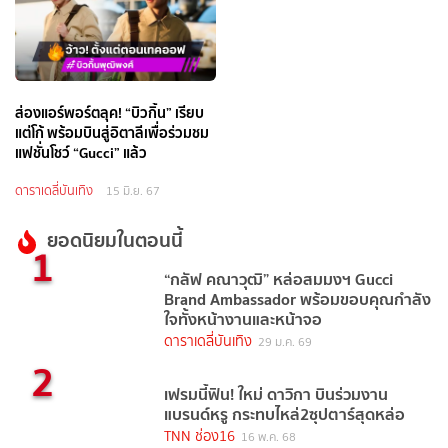
ส่องแอร์พอร์ตลุค! “บิวกิ้น” เรียบ
แต่โก้ พร้อมบินสู่อิตาลีเพื่อร่วมชม
แฟชั่นโชว์ “Gucci” แล้ว
ดาราเดลี่บันเทิง
15 มิ.ย. 67
ยอดนิยมในตอนนี้
1
“กลัฟ คณาวุฒิ” หล่อสมมงฯ Gucci
Brand Ambassador พร้อมขอบคุณกำลัง
ใจทั้งหน้างานและหน้าจอ
ดาราเดลี่บันเทิง
29 ม.ค. 69
2
เฟรมนี้ฟิน! ใหม่ ดาวิกา บินร่วมงาน
แบรนด์หรู กระทบไหล่2ซุปตาร์สุดหล่อ
TNN ช่อง16
16 พ.ค. 68