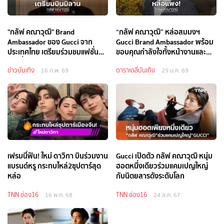
"กลัฟ คณาวุฒิ" Brand
“กลัฟ คณาวุฒิ” หล่อสมมงฯ
Ambassador ของ Gucci จาก
Gucci Brand Ambassador พร้อม
ประเทศไทย เตรียมร่วมชมแฟชั่น
ขอบคุณกำลังใจทั้งหน้างานและ
โชว์ ที่มิลาน ประเทศอิตาลี
หน้าจอ
ข่าวบันเทิง
ดาราเดลี่บันเทิง
16 ก.พ. 69
29 ม.ค. 69
เฟรมนี้ฟิน! ใหม่ ดาวิกา บินร่วมงาน
Gucci เปิดตัว กลัฟ คณาวุฒิ หนุ่ม
แบรนด์หรู กระทบไหล่2ซุปตาร์สุด
ฮอตหนึ่งเดียวร่วมแคมเปญใหญ่
หล่อ
กับนิตยสารดังระดับโลก
TNN ช่อง16
TNN ช่อง16
16 พ.ค. 68
24 ส.ค. 67