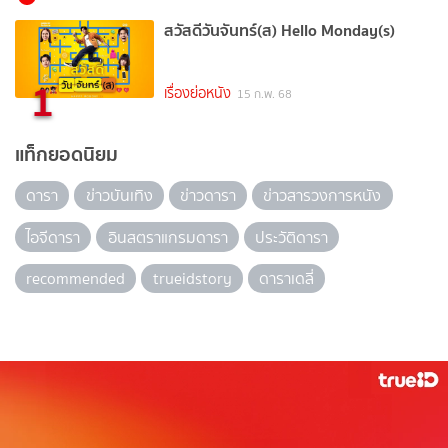
สวัสดีวันจันทร์(ส) Hello Monday(s)
1
เรื่องย่อหนัง
15 ก.พ. 68
แท็กยอดนิยม
ดารา
ข่าวบันเทิง
ข่าวดารา
ข่าวสารวงการหนัง
ไอจีดารา
อินสตราแกรมดารา
ประวัติดารา
recommended
trueidstory
ดาราเดลี่