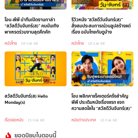
โอบ-พีพี นำทีมเปิดงานกาล่า
รีวิวหนัง "สวัสดีวันจันทร์(ส)"
“สวัสดีวันจันทร์(ส)” คนบันเทิง
สั่งสมประสบการณ์วนลูปสร้างแต่
พาเหรดร่วมงานสุดคึกคัก
เรื่อง ฉบับไทยกันดูบ้าง
หนังไทย
หนังไทย
18 ก.พ. 68
18 ก.พ. 68
สวัสดีวันจันทร์(ส) Hello
โอบ พลิกคาแร็คเตอร์ครั้งสำคัญ
Monday(s)
พีพี ประเดิมหนังเรื่องแรก แจก
ความสดใสใน “สวัสดีวันจันทร์(ส)”
เรื่องย่อหนัง
หนังต่างประเทศ
15 ก.พ. 68
10 ก.พ. 68
ยอดนิยมในตอนนี้