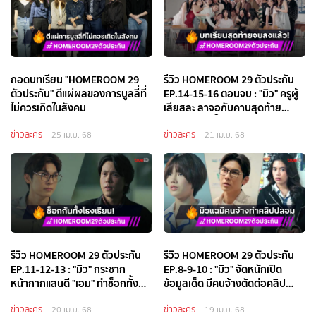
ถอดบทเรียน "HOMEROOM 29
รีวิว HOMEROOM 29 ตัวประกัน
ตัวประกัน" ตีแผ่ผลของการบูลลี่ที่
EP.14-15-16 ตอนจบ : "มิว" ครูผู้
ไม่ควรเกิดในสังคม
เสียสละ ลาจอกับคาบสุดท้าย
พร้อมคราบน้ำตา
ข่าวละคร
ข่าวละคร
25 เม.ย. 68
21 เม.ย. 68
รีวิว HOMEROOM 29 ตัวประกัน
รีวิว HOMEROOM 29 ตัวประกัน
EP.11-12-13 : "มิว" กระชาก
EP.8-9-10 : "มิว" จัดหนักเปิด
หน้ากากแสนดี "เอม" ทำช็อกทั้ง
ข้อมูลเด็ด มีคนจ้างตัดต่อคลิป
โรงเรียน
ปลอมของ "เจน"
ข่าวละคร
ข่าวละคร
20 เม.ย. 68
19 เม.ย. 68