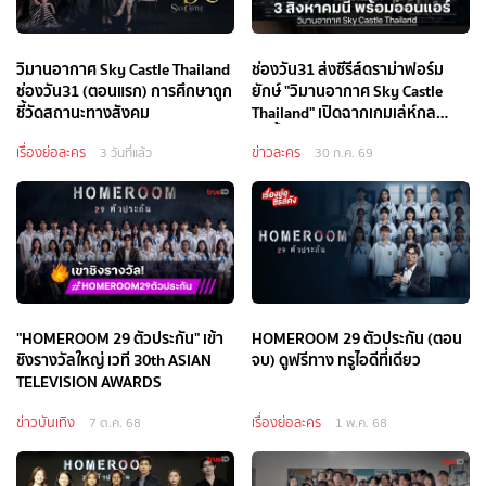
วิมานอากาศ Sky Castle Thailand
ช่องวัน31 ส่งซีรีส์ดราม่าฟอร์ม
ช่องวัน31 (ตอนแรก) การศึกษาถูก
ยักษ์ "วิมานอากาศ Sky Castle
ชี้วัดสถานะทางสังคม
Thailand" เปิดฉากเกมเล่ห์กล
ชนชั้นสูง ดาราแน่น!
เรื่องย่อละคร
ข่าวละคร
3 วันที่แล้ว
30 ก.ค. 69
"HOMEROOM 29 ตัวประกัน" เข้า
HOMEROOM 29 ตัวประกัน (ตอน
ชิงรางวัลใหญ่ เวที 30th ASIAN
จบ) ดูฟรีทาง ทรูไอดีที่เดียว
TELEVISION AWARDS
ข่าวบันเทิง
เรื่องย่อละคร
7 ต.ค. 68
1 พ.ค. 68